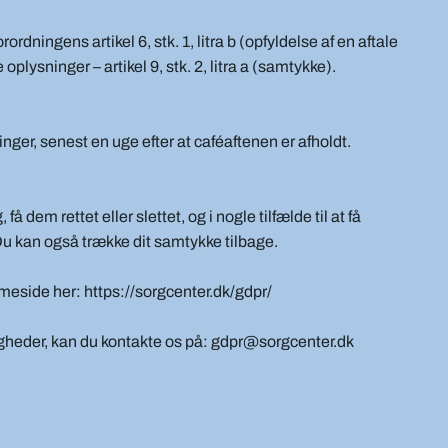
ningens artikel 6, stk. 1, litra b (opfyldelse af en aftale
oplysninger – artikel 9, stk. 2, litra a (samtykke).
nger, senest en uge efter at caféaftenen er afholdt.
 få dem rettet eller slettet, og i nogle tilfælde til at få
u kan også trække dit samtykke tilbage.
eside her: https://sorgcenter.dk/gdpr/
tigheder, kan du kontakte os på: gdpr@sorgcenter.dk