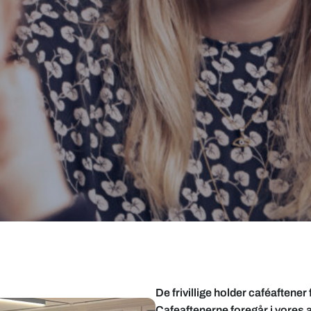
De frivillige holder caféaftene
Cafeaftenerne foregår i vores 