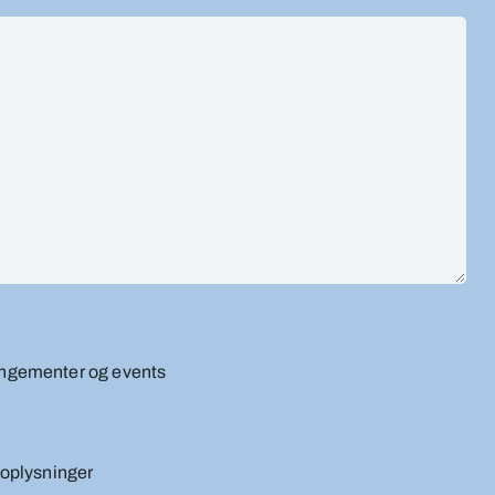
angementer og events
noplysninger