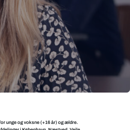
r for unge og voksne (+16 år) og ældre.
afdelinger i København, Næstved, Vejle,