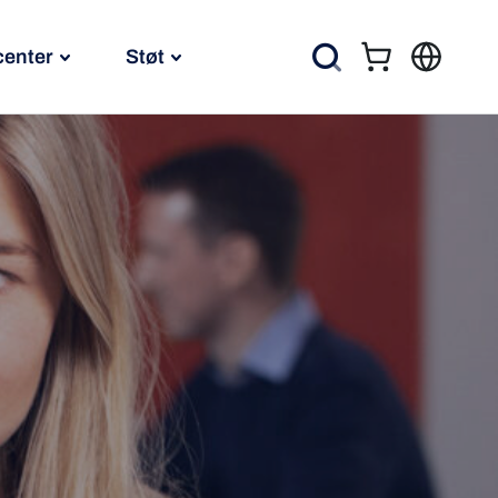
center
Støt
Kurv
Søg