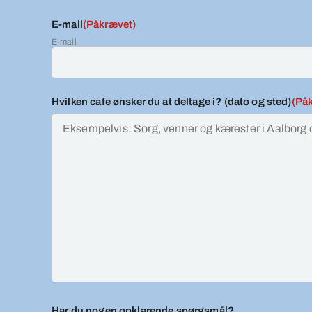
E-mail
(Påkrævet)
E-mail
Hvilken cafe ønsker du at deltage i? (dato og sted)
(På
Har du nogen opklarende spørgsmål?