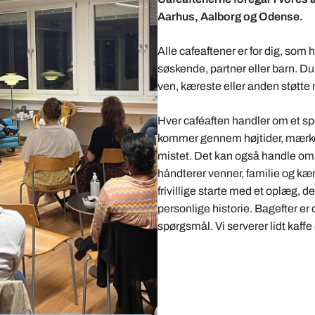
Aarhus, Aalborg og Odense.
Alle cafeaftener er for dig, som
søskende, partner eller barn. D
ven, kæreste eller anden støtte 
Hver caféaften handler om et s
kommer gennem højtider, mærkeda
mistet. Det kan også handle om 
håndterer venner, familie og kære
frivillige starte med et oplæg, d
personlige historie. Bagefter er d
spørgsmål. Vi serverer lidt kaffe