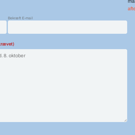
må 
aft
Bekræft E-mail
krævet)