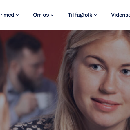
r med
Om os
Til fagfolk
Videns