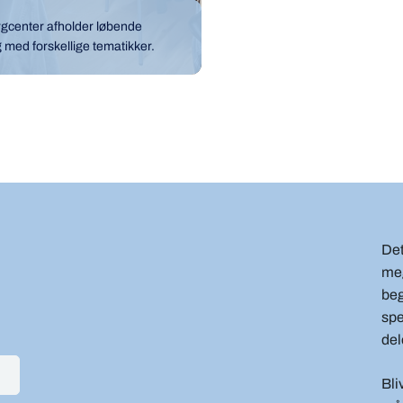
Sorgcenter afholder løbende
g med forskellige tematikker.
Det
meg
beg
spe
del
Bli