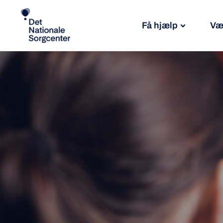
Få hjælp
Væ
Søg
efter: