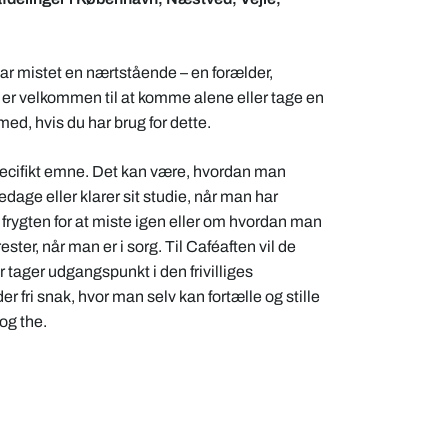
 har mistet en nærtstående – en forælder,
u er velkommen til at komme alene eller tage en
med, hvis du har brug for dette.
pecifikt emne. Det kan være, hvordan man
ge eller klarer sit studie, når man har
frygten for at miste igen eller om hvordan man
ster, når man er i sorg. Til Caféaften vil de
er tager udgangspunkt i den frivilliges
er fri snak, hvor man selv kan fortælle og stille
 og the.