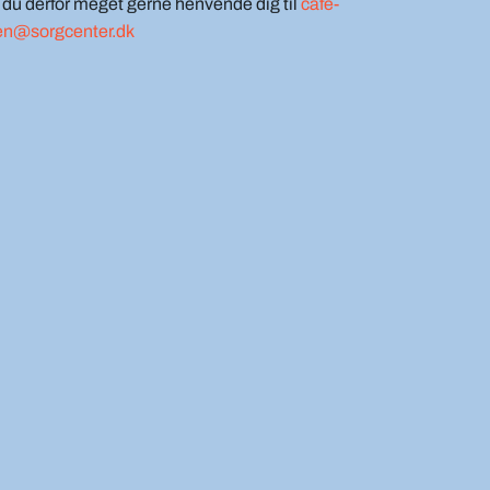
du derfor meget gerne henvende dig til
cafe-
en@sorgcenter.dk