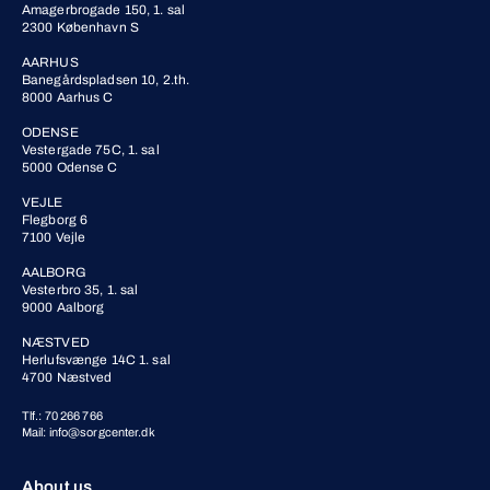
Amagerbrogade 150, 1. sal
2300 København S
AARHUS
Banegårdspladsen 10, 2.th.
8000 Aarhus C
ODENSE
Vestergade 75C, 1. sal
5000 Odense C
VEJLE
Flegborg 6
7100 Vejle
AALBORG
Vesterbro 35, 1. sal
9000 Aalborg
NÆSTVED
Herlufsvænge 14C 1. sal
4700 Næstved
Tlf.: 70 266 766
Mail: info@sorgcenter.dk
About us