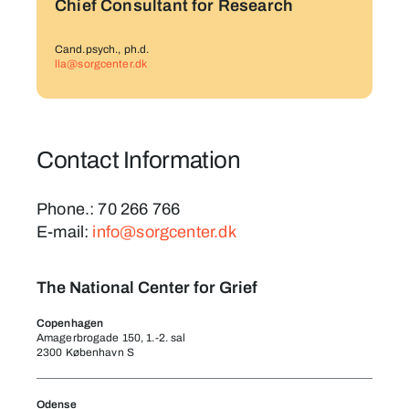
Chief Consultant for Research
Cand.psych., ph.d.
lla@sorgcenter.dk
Contact Information
Phone.: 70 266 766
E-mail:
info@sorgcenter.dk
The National Center for Grief
Copenhagen
Amagerbrogade 150, 1.-2. sal
2300 København S
Odense