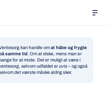
Menu
Søg
Ventesorg kan handle om
at håbe og frygte
på samme tid
. Om at elske, mens man er
bange for at miste. Det er muligt at være i
ventesorg, selvom udfaldet er uvis – og også
selvom det værste måske aldrig sker.