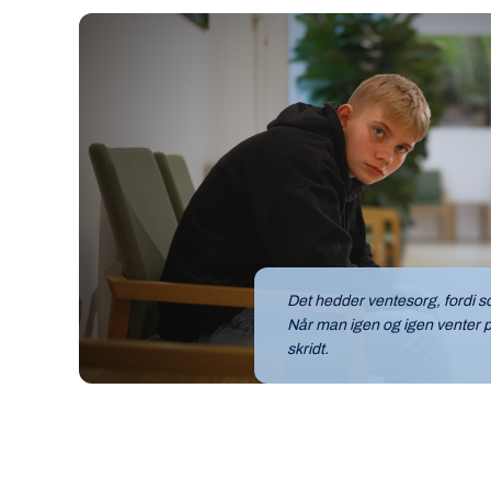
Det hedder ventesorg, fordi so
Når man igen og igen venter 
skridt.