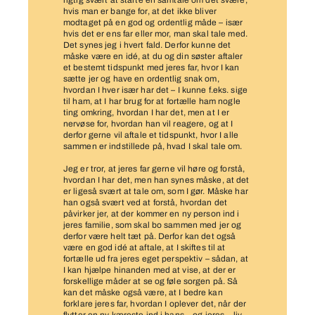
rigtig svært at starte en samtale om det svære,
hvis man er bange for, at det ikke bliver
modtaget på en god og ordentlig måde – især
hvis det er ens far eller mor, man skal tale med.
Det synes jeg i hvert fald. Derfor kunne det
måske være en idé, at du og din søster aftaler
et bestemt tidspunkt med jeres far, hvor I kan
sætte jer og have en ordentlig snak om,
hvordan I hver især har det – I kunne f.eks. sige
til ham, at I har brug for at fortælle ham nogle
ting omkring, hvordan I har det, men at I er
nervøse for, hvordan han vil reagere, og at I
derfor gerne vil aftale et tidspunkt, hvor I alle
sammen er indstillede på, hvad I skal tale om.
Jeg er tror, at jeres far gerne vil høre og forstå,
hvordan I har det, men han synes måske, at det
er ligeså svært at tale om, som I gør. Måske har
han også svært ved at forstå, hvordan det
påvirker jer, at der kommer en ny person ind i
jeres familie, som skal bo sammen med jer og
derfor være helt tæt på. Derfor kan det også
være en god idé at aftale, at I skiftes til at
fortælle ud fra jeres eget perspektiv – sådan, at
I kan hjælpe hinanden med at vise, at der er
forskellige måder at se og føle sorgen på. Så
kan det måske også være, at I bedre kan
forklare jeres far, hvordan I oplever det, når der