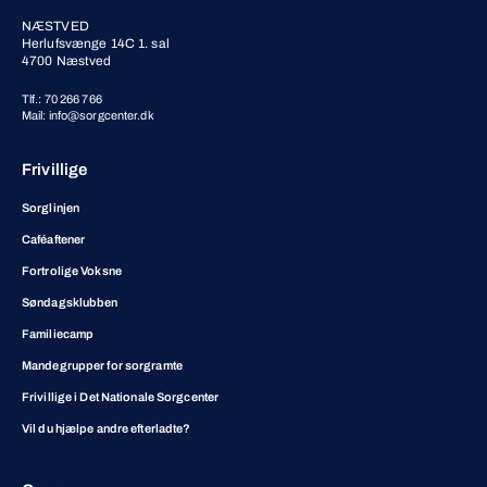
NÆSTVED
Herlufsvænge 14C 1. sal
4700 Næstved
Tlf.: 70 266 766
Mail: info@sorgcenter.dk
Frivillige
Sorglinjen
Caféaftener
Fortrolige Voksne
Søndagsklubben
Familiecamp
Mandegrupper for sorgramte
Frivillige i Det Nationale Sorgcenter
Vil du hjælpe andre efterladte?