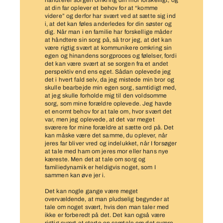
håndterer sorgen omkring din mor forskelligt, og
at din far oplever et behov for at “komme
videre” og derfor har svært ved at sætte sig ind
i, at det kan føles anderledes for din søster og
dig. Når man i en familie har forskellige måder
at håndtere sin sorg på, så tror jeg, at det kan
være rigtig svært at kommunikere omkring sin
egen og hinandens sorgproces og følelser, fordi
det kan være svært at se sorgen fra et andet
perspektiv end ens eget. Sådan oplevede jeg
det i hvert fald selv, da jeg mistede min bror og
skulle bearbejde min egen sorg, samtidigt med,
at jeg skulle forholde mig til den voldsomme
sorg, som mine forældre oplevede. Jeg havde
et enormt behov for at tale om, hvor svært det
var, men jeg oplevede, at det var meget
sværere for mine forældre at sætte ord på. Det
kan måske være det samme, du oplever, når
jeres far bliver vred og indelukket, når I forsøger
at tale med ham om jeres mor eller hans nye
kæreste. Men det at tale om sorg og
familiedynamik er heldigvis noget, som I
sammen kan øve jer i.
Det kan nogle gange være meget
overvældende, at man pludselig begynder at
tale om noget svært, hvis den man taler med
ikke er forberedt på det. Det kan også være