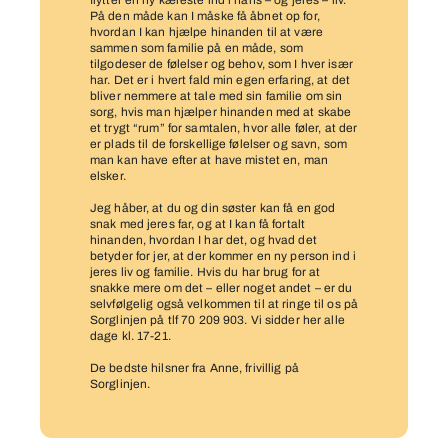
flytter en ny kæreste ind i hans – og jeres – liv.
På den måde kan I måske få åbnet op for,
hvordan I kan hjælpe hinanden til at være
sammen som familie på en måde, som
tilgodeser de følelser og behov, som I hver især
har. Det er i hvert fald min egen erfaring, at det
bliver nemmere at tale med sin familie om sin
sorg, hvis man hjælper hinanden med at skabe
et trygt “rum” for samtalen, hvor alle føler, at der
er plads til de forskellige følelser og savn, som
man kan have efter at have mistet en, man
elsker.
Jeg håber, at du og din søster kan få en god
snak med jeres far, og at I kan få fortalt
hinanden, hvordan I har det, og hvad det
betyder for jer, at der kommer en ny person ind i
jeres liv og familie. Hvis du har brug for at
snakke mere om det – eller noget andet – er du
selvfølgelig også velkommen til at ringe til os på
Sorglinjen på tlf 70 209 903. Vi sidder her alle
dage kl. 17-21.
De bedste hilsner fra Anne, frivillig på
Sorglinjen.