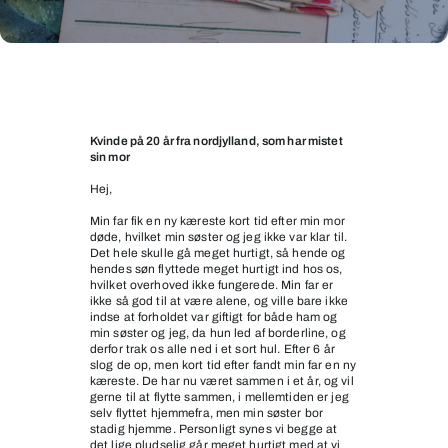
Min
fars
nye
Kvinde på 20 år fra nordjylland, som har mistet
sin mor
kæreste
Hej,
Min far fik en ny kæreste kort tid efter min mor
døde, hvilket min søster og jeg ikke var klar til.
Det hele skulle gå meget hurtigt, så hende og
hendes søn flyttede meget hurtigt ind hos os,
hvilket overhoved ikke fungerede. Min far er
ikke så god til at være alene, og ville bare ikke
indse at forholdet var giftigt for både ham og
min søster og jeg, da hun led af borderline, og
derfor trak os alle ned i et sort hul. Efter 6 år
slog de op, men kort tid efter fandt min far en ny
kæreste. De har nu været sammen i et år, og vil
gerne til at flytte sammen, i mellemtiden er jeg
selv flyttet hjemmefra, men min søster bor
stadig hjemme. Personligt synes vi begge at
det lige pludselig går meget hurtigt med at vi