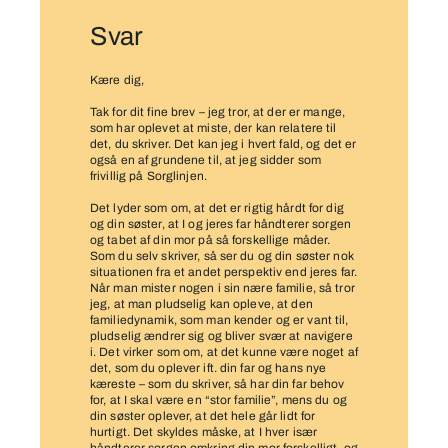
Svar
Kære dig,
Tak for dit fine brev – jeg tror, at der er mange,
som har oplevet at miste, der kan relatere til
det, du skriver. Det kan jeg i hvert fald, og det er
også en af grundene til, at jeg sidder som
frivillig på Sorglinjen.
Det lyder som om, at det er rigtig hårdt for dig
og din søster, at I og jeres far håndterer sorgen
og tabet af din mor på så forskellige måder.
Som du selv skriver, så ser du og din søster nok
situationen fra et andet perspektiv end jeres far.
Når man mister nogen i sin nære familie, så tror
jeg, at man pludselig kan opleve, at den
familiedynamik, som man kender og er vant til,
pludselig ændrer sig og bliver svær at navigere
i. Det virker som om, at det kunne være noget af
det, som du oplever ift. din far og hans nye
kæreste – som du skriver, så har din far behov
for, at I skal være en “stor familie”, mens du og
din søster oplever, at det hele går lidt for
hurtigt. Det skyldes måske, at I hver især