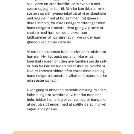
skal være en stor “familie” som hverken min
søster og jeg er klar til. Min far kan ikke se min
søsters og min synesvinkel på at vi er skeptiske
omkring det med at bo sammen, og generelt
deres forhold, fra vores tidligere erfaringer med
hans tidligere kæreste. Hver gang vi prøver at
snakke med ham om det, lukker han
fuldkommen af, og siger at vi ikke under ham
glæden ved en ny kæreste.
Vi ser hans kæreste fra et andet perspektiv end
han gør. Hvilket også gør at vi ikke er så
forelsket i ideen om den nye familie som de selv
er. Min far kan desuden heller ikke se hvorfor vi
ikke er kommet videre efter vores mors død, og
hans tidligere kæreste, hvilket er frusterende for
min søster og jeg.
Hver gang vi åbner en samtale omkring min fars
forhold, og om hvordan at vi har det med det
hele, lukker han af og bliver sur, jeg er bange for
at det på sigt ender med at splitte os ad, hvilket
ingen af os ønsker.