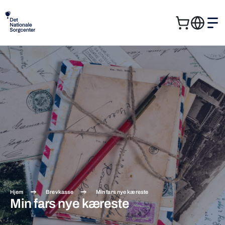
Kurv
Me
Søg
Søg
efter:
Hjem
Brevkasse
Min fars nye kæreste
Min fars nye kæreste