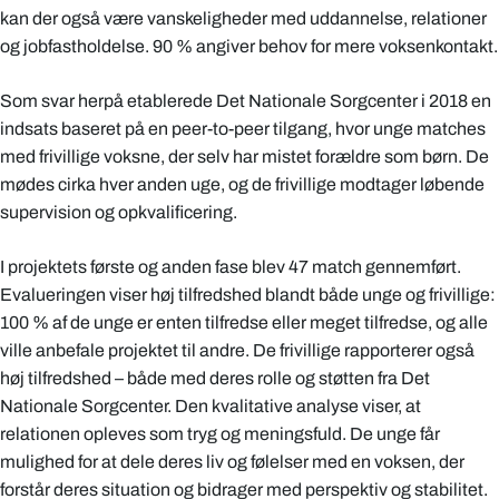
kan der også være vanskeligheder med uddannelse, relationer
og jobfastholdelse. 90 % angiver behov for mere voksenkontakt.
Som svar herpå etablerede Det Nationale Sorgcenter i 2018 en
indsats baseret på en peer-to-peer tilgang, hvor unge matches
med frivillige voksne, der selv har mistet forældre som børn. De
mødes cirka hver anden uge, og de frivillige modtager løbende
supervision og opkvalificering.
I projektets første og anden fase blev 47 match gennemført.
Evalueringen viser høj tilfredshed blandt både unge og frivillige:
100 % af de unge er enten tilfredse eller meget tilfredse, og alle
ville anbefale projektet til andre. De frivillige rapporterer også
høj tilfredshed – både med deres rolle og støtten fra Det
Nationale Sorgcenter. Den kvalitative analyse viser, at
relationen opleves som tryg og meningsfuld. De unge får
mulighed for at dele deres liv og følelser med en voksen, der
forstår deres situation og bidrager med perspektiv og stabilitet.