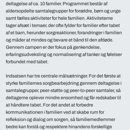
deltagelse af ca. 10 familier. Programmet består af
aldersopdelte samtalegrupper for forældre, børn og unge
samt fælles aktiviteter for hele familien. Aktiviteterne
tager afsæt i temaer, der ofte fylder for familier efter tabet
af et barn, herunder sorgreaktioner, forandringer i familien
og måder at mindes og bevare et bånd til den afdøde.
Gennem campen er der fokus på genkendelse,
erfaringsudveksling og normalisering af tanker og følelser
forbundet med tabet.
Indsatsen har tre centrale målsætninger. For det første at
styrke familiernes sorgbearbejdning gennem deltagelse i
samtalegrupper, peer-støtte og peer-to-peer samtaler, så
deltagerne oplever mindre ensomhed og får redskaber til
at håndtere tabet. For det andet at forbedre
kommunikationen i familien ved at skabe rum for
refleksion og dialog om sorgen, så familiemedlemmer
bedre kan forstå og respektere hinandens forskellige