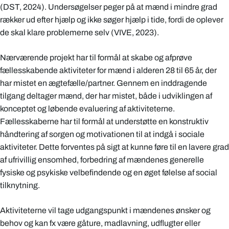
(DST, 2024). Undersøgelser peger på at mænd i mindre grad
rækker ud efter hjælp og ikke søger hjælp i tide, fordi de oplever
de skal klare problemerne selv (VIVE, 2023).
Nærværende projekt har til formål at skabe og afprøve
fællesskabende aktiviteter for mænd i alderen 28 til 65 år, der
har mistet en ægtefælle/partner. Gennem en inddragende
tilgang deltager mænd, der har mistet, både i udviklingen af
konceptet og løbende evaluering af aktiviteterne.
Fællesskaberne har til formål at understøtte en konstruktiv
håndtering af sorgen og motivationen til at indgå i sociale
aktiviteter. Dette forventes på sigt at kunne føre til en lavere grad
af ufrivillig ensomhed, forbedring af mændenes generelle
fysiske og psykiske velbefindende og en øget følelse af social
tilknytning.
Aktiviteterne vil tage udgangspunkt i mændenes ønsker og
behov og kan fx være gåture, madlavning, udflugter eller