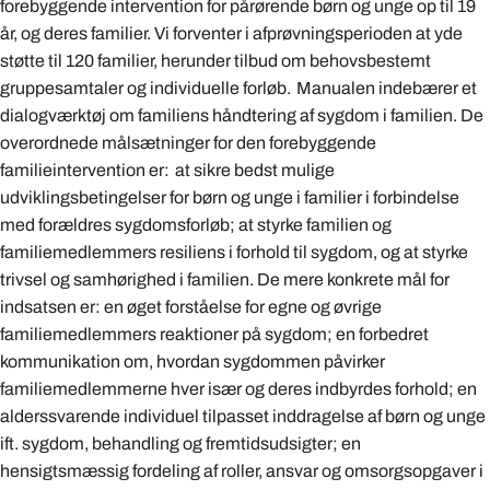
forebyggende intervention for pårørende børn og unge op til 19
år, og deres familier. Vi forventer i afprøvningsperioden at yde
støtte til 120 familier, herunder tilbud om behovsbestemt
gruppesamtaler og individuelle forløb. Manualen indebærer et
dialogværktøj om familiens håndtering af sygdom i familien. De
overordnede målsætninger for den forebyggende
familieintervention er: at sikre bedst mulige
udviklingsbetingelser for børn og unge i familier i forbindelse
med forældres sygdomsforløb; at styrke familien og
familiemedlemmers resiliens i forhold til sygdom, og at styrke
trivsel og samhørighed i familien. De mere konkrete mål for
indsatsen er: en øget forståelse for egne og øvrige
familiemedlemmers reaktioner på sygdom; en forbedret
kommunikation om, hvordan sygdommen påvirker
familiemedlemmerne hver især og deres indbyrdes forhold; en
alderssvarende individuel tilpasset inddragelse af børn og unge
ift. sygdom, behandling og fremtidsudsigter; en
hensigtsmæssig fordeling af roller, ansvar og omsorgsopgaver i