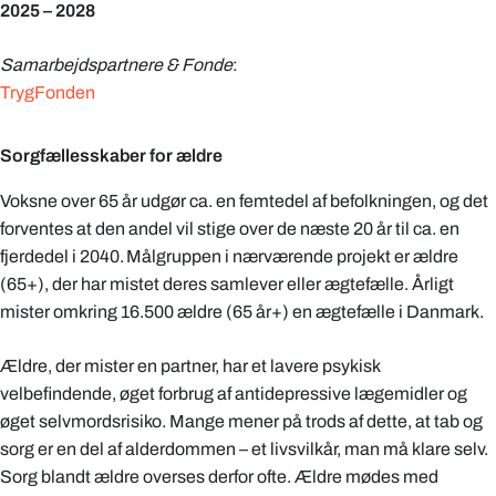
2025 – 2028
Samarbejdspartnere
& Fonde
:
TrygFonden
Sorgfællesskaber for ældre
Voksne over 65 år udgør ca. en femtedel af befolkningen, og det
forventes at den andel vil stige over de næste 20 år til ca. en
fjerdedel i 2040. Målgruppen i nærværende projekt er ældre
(65+), der har mistet deres samlever eller ægtefælle. Årligt
mister omkring 16.500 ældre (65 år+) en ægtefælle i Danmark.
Ældre, der mister en partner, har et lavere psykisk
velbefindende, øget forbrug af antidepressive lægemidler og
øget selvmordsrisiko. Mange mener på trods af dette, at tab og
sorg er en del af alderdommen – et livsvilkår, man må klare selv.
Sorg blandt ældre overses derfor ofte. Ældre mødes med