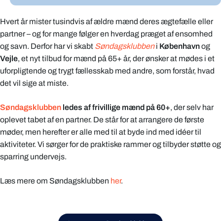
Hvert år mister tusindvis af ældre mænd deres ægtefælle eller
partner – og for mange følger en hverdag præget af ensomhed
og savn. Derfor har vi skabt
Søndagsklubben
i
København
og
Vejle
, et nyt tilbud for mænd på 65+ år, der ønsker at mødes i et
uforpligtende og trygt fællesskab med andre, som forstår, hvad
det vil sige at miste.
Søndagsklubben
ledes af frivillige mænd på 60+
, der selv har
oplevet tabet af en partner. De står for at arrangere de første
møder, men herefter er alle med til at byde ind med idéer til
aktiviteter. Vi sørger for de praktiske rammer og tilbyder støtte og
sparring undervejs.
Læs mere om Søndagsklubben
her
.