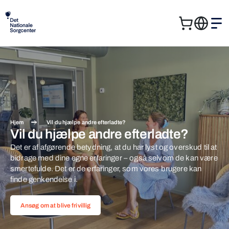
Kurv
Me
Søg
Søg
efter:
Hjem
Vil du hjælpe andre efterladte?
Vil du hjælpe andre efterladte?
Det er af afgørende betydning, at du har lyst og overskud til at
bidrage med dine egne erfaringer – også selvom de kan være
smertefulde. Det er de erfaringer, som vores brugere kan
finde genkendelse i.
Ansøg om at blive frivillig