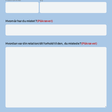
D
s
k
Hvornår har du mistet?
(Påkrævet)
r
å
s
t
Hvordan var din relation/dit forhold til den, du mistede?
(Påkrævet)
r
e
g
Å
Å
Å
Å