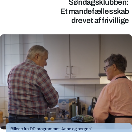
Søndagsklubben:
Et mandefællesskab
drevet af frivillige
Billede fra DR programmet ‘Anne og sorgen’