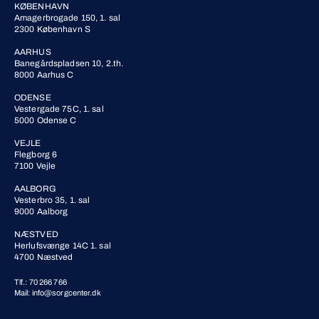
KØBENHAVN
Amagerbrogade 150, 1. sal
2300 København S
AARHUS
Banegårdspladsen 10, 2.th.
8000 Aarhus C
ODENSE
Vestergade 75C, 1. sal
5000 Odense C
VEJLE
Flegborg 6
7100 Vejle
AALBORG
Vesterbro 35, 1. sal
9000 Aalborg
NÆSTVED
Herlufsvænge 14C 1. sal
4700 Næstved
Tlf.: 70 266 766
Mail: info@sorgcenter.dk