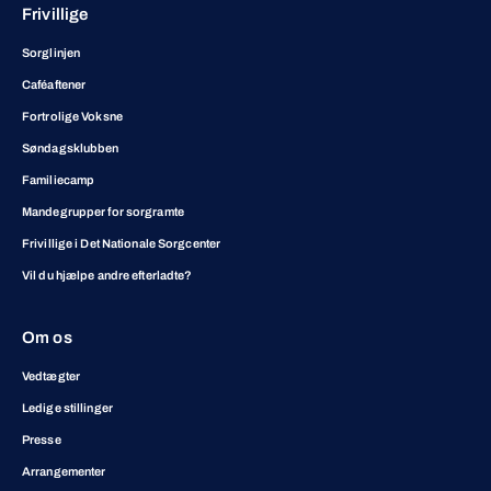
Frivillige
Sorglinjen
Caféaftener
Fortrolige Voksne
Søndagsklubben
Familiecamp
Mandegrupper for sorgramte
Frivillige i Det Nationale Sorgcenter
Vil du hjælpe andre efterladte?
Om os
Vedtægter
Ledige stillinger
Presse
Arrangementer