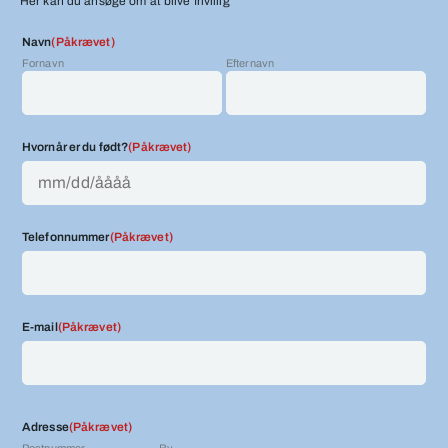
Her kan du ansøge om at blive frivillig
Navn
(Påkrævet)
Fornavn
Efternavn
Hvornår er du født?
(Påkrævet)
M
M
s
Telefonnummer
(Påkrævet)
k
r
å
s
E-mail
(Påkrævet)
t
r
e
g
Adresse
(Påkrævet)
D
Postnummer
By