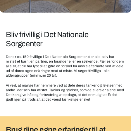
Vil
du
Bliv frivillig i Det Nationale
hjælpe
Sorgcenter
andre
efterladte?
Der er ca. 150 frivillige i Det Nationale Sorgcenter, der alle selv har
mistet et barn, en partner, en forælder eller en søskende. Fælles for dem
alle er, at de har lyst til at gøre en forskel for andre efterladte ved at dele
ud af deres egne erfaringer med at miste. Vi søger frivillige i alle
aldersgrupper (minimum 20 år).
Vi ved, at mange har nemmere ved at dele deres tanker og følelser med
andre, der selv har mistet. Tanker og følelser, som de ellers er alene med.
Det kan give håb og fortrøstning at opdage, at det er muligt at få det
godt igen på trods af, at det værst tænkelige er sket.
Brug dine egne erfaringer til at