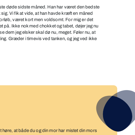
este døde sidste måned. Han har været den bedste
sig. Vi fik at vide, at han havde kræft en måned
 forløb, været kort men voldsomt. For mig er det
t på. Ikke nok med chokket og tabet, døjer jeg nu
 se dem jeg elsker skal dø nu, meget. Føler nu, at
ng. Græder i timevis ved tanken, og jeg ved ikke
 at høre, at både du og din mor har mistet din mors