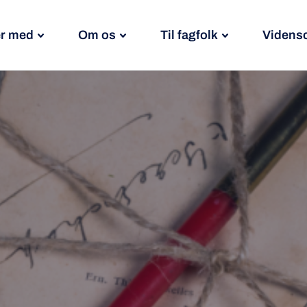
r med
Om os
Til fagfolk
Videns