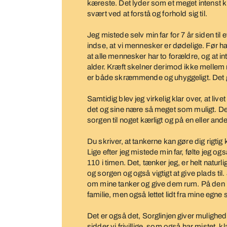
kæreste. Det lyder som et meget intenst kr
svært ved at forstå og forhold sig til.
Jeg mistede selv min far for 7 år siden til et
indse, at vi mennesker er dødelige. Før han
at alle mennesker har to forældre, og at i
alder. Kræft skelner derimod ikke mellem 
er både skræmmende og uhyggeligt. Det g
Samtidig blev jeg virkelig klar over, at liv
det og sine nære så meget som muligt. Den 
sorgen til noget kærligt og på en eller a
Du skriver, at tankerne kan gøre dig rigtig k
Lige efter jeg mistede min far, følte jeg 
110 i timen. Det, tænker jeg, er helt naturl
og sorgen og også vigtigt at give plads til
om mine tanker og give dem rum. På den m
familie, men også lettet lidt fra mine egne 
Det er også det, Sorglinjen giver mulighed
sidder vi frivillige, som også har mistet, kl