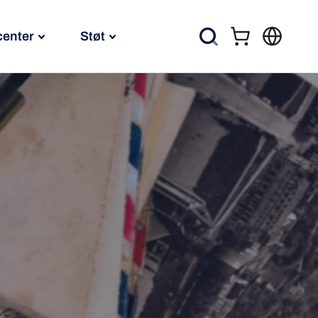
center
Støt
Kurv
Søg