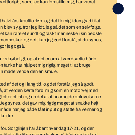
æftforløb, som, jeg kan forestille mig, har været
 halvt års kræftforløb, og det fik mig i den grad til at
 blev syg, tror jeg lidt, jeg så det som en selvfølge,
ntet kan røre et sundt og raskt menneske i sin bedste
mennesker, og det, kan jeg godt forstå, at du synes,
ør jeg også.
et er skrøbeligt, og at det er om at værdsætte både
tanke har hjulpet mig rigtig meget til at bruge
nden måde vende den en smule.
ed af det og i lang tid, og det forstår jeg så godt.
også, at verden kørte forbi mig som en motorvej med
igt efter et tab og en del af at bearbejde oplevelserne
. Jeg synes, det gav mig rigtig meget at snakke højt
åde har jeg både fået input og støtte fra venner og
skuldre.
 for. Sorglinjen har åbent hver dag 17-21, og der
ar til at lytte til de svære tanker på både opkald og