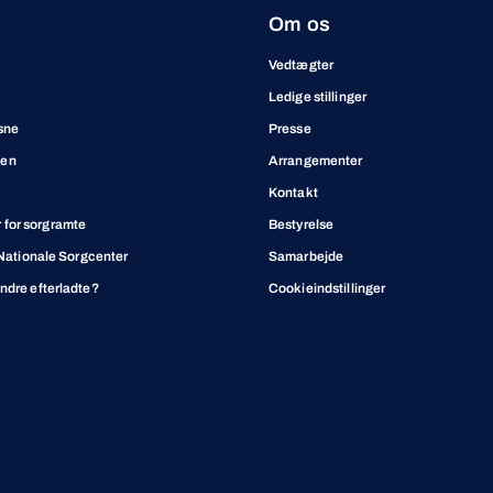
Om os
Vedtægter
Ledige stillinger
sne
Presse
ben
Arrangementer
Kontakt
for sorgramte
Bestyrelse
t Nationale Sorgcenter
Samarbejde
andre efterladte?
Cookieindstillinger