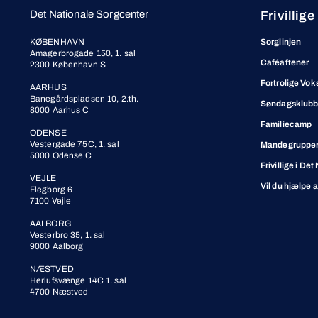
Det Nationale Sorgcenter
Frivillige
KØBENHAVN
Sorglinjen
Amagerbrogade 150, 1. sal
Caféaftener
2300 København S
Fortrolige Vok
AARHUS
Banegårdspladsen 10, 2.th.
Søndagsklub
8000 Aarhus C
Familiecamp
ODENSE
Vestergade 75C, 1. sal
Mandegrupper 
5000 Odense C
Frivillige i De
VEJLE
Vil du hjælpe 
Flegborg 6
7100 Vejle
AALBORG
Vesterbro 35, 1. sal
9000 Aalborg
NÆSTVED
Herlufsvænge 14C 1. sal
4700 Næstved