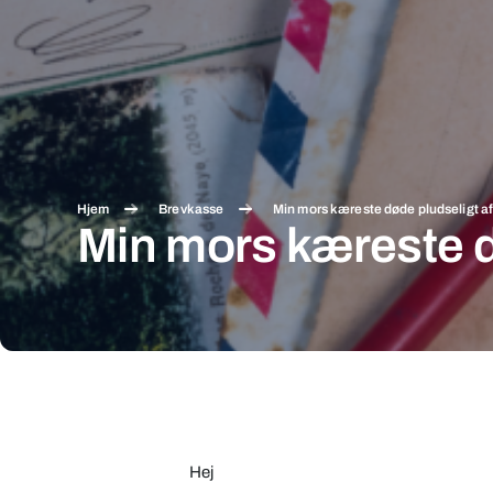
Hjem
Brevkasse
Min mors kæreste døde pludseligt af
Min mors kæreste d
Min
mors
kæreste
Hej
døde