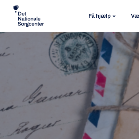
Få hjælp
Væ
Søg
efter: