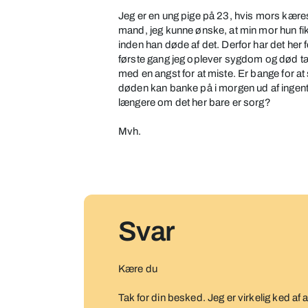
pludseligt
Jeg er en ung pige på 23, hvis mors kær
af
mand, jeg kunne ønske, at min mor hun fik 
kræft
inden han døde af det. Derfor har det her
første gang jeg oplever sygdom og død tæ
med en angst for at miste. Er bange for at
døden kan banke på i morgen ud af ingenti
længere om det her bare er sorg?
Mvh.
Svar
Kære du
Tak for din besked. Jeg er virkelig ked af