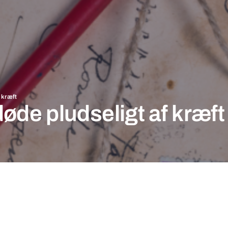
 kræft
øde pludseligt af kræft