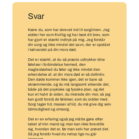
Svar
Kære du, som har skrevet ind til sorglinien. Jeg
sidder her som frivillig og har læst dit brev, som
har gjort et stærkt indtryk på mig. Jeg forstår
din sorg og ikke mindst det savn, der er opstået
i kølvandet på din mors død.
Det er stærkt, at du så præcis udtrykker dine
følelser i forbindelse hermed, den
magtesløshed du føler og ikke mindst den
erkendelse af, at din mors død er så definitiv.
Den døde kommer ikke igen, det er bare så
skræmmende, og du må langsomt erkende det,
både på det psykiske og fysiske plan, og det
kun et halvt år siden, du mistede din mor, så jeg
kan godt forstå de følelser, som du sidder med.
Sorg tager tid, masser af tid, du må give dig selv
tålmodighed og omsorg,
Det er en erfaring også jeg måtte gøre efter
tabet af min mand og man kan ikke forestille
sig, hvordan det er, før man selv har prøvet det.
Så jeg forstår hvad du netop lige nu går