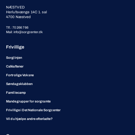
NÆSTVED
Herlufsvænge 14C 1. sal
4700 Næstved
Tlf.: 70 266 766
Mail: info@sorgcenter.dk
Frivillige
Sorglinjen
Caféaftener
Fortrolige Voksne
Søndagsklubben
Familiecamp
Mandegrupper for sorgramte
Frivillige i Det Nationale Sorgcenter
Vil du hjælpe andre efterladte?