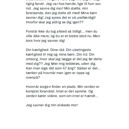
rigtig farvel. Jeg var hos hende, lige til hun sov
ind. Jeg savne dig mor! Min støtte, min
forstående, den jeg delte alt med! Mine børn
savner dig! Jeg synes det er så uretfærdigt!
Hvorfor skal jeg aldrig se dig igen??
Forstår ikke du tog afsted så tidligt… men du
ville ikke mere, og du er et bedre sted nu. Men
kors hvor jeg savner dig!
Din kærlighed. Dine råd. Din ubetingede
kærlighed til mig og mine børn. Din tid. Din
omsorg. Hvor skal jeg lægge al det jeg før delte
med dig?? Jeg føler mig leddeløs, uden dig.
Kan man sige det som 47 årig? Sådan er det…
tænker på hvornår man igen er oppe og
ovenpå?
Hvornår sorgen finder en plads. Min verden er
komplet forandret. Intet er det samme. Og
verden kører videre, som om intet er hændt…
Jeg savner dig min elskede mor!