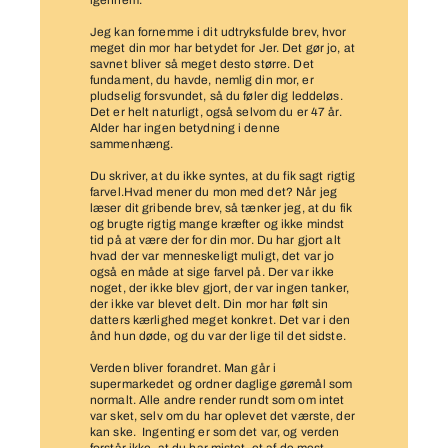
igennem.
Jeg kan fornemme i dit udtryksfulde brev, hvor
meget din mor har betydet for Jer. Det gør jo, at
savnet bliver så meget desto større. Det
fundament, du havde, nemlig din mor, er
pludselig forsvundet, så du føler dig leddeløs.
Det er helt naturligt, også selvom du er 47 år.
Alder har ingen betydning i denne
sammenhæng.
Du skriver, at du ikke syntes, at du fik sagt rigtig
farvel.Hvad mener du mon med det? Når jeg
læser dit gribende brev, så tænker jeg, at du fik
og brugte rigtig mange kræfter og ikke mindst
tid på at være der for din mor. Du har gjort alt
hvad der var menneskeligt muligt, det var jo
også en måde at sige farvel på. Der var ikke
noget, der ikke blev gjort, der var ingen tanker,
der ikke var blevet delt. Din mor har følt sin
datters kærlighed meget konkret. Det var i den
ånd hun døde, og du var der lige til det sidste.
Verden bliver forandret. Man går i
supermarkedet og ordner daglige gøremål som
normalt. Alle andre render rundt som om intet
var sket, selv om du har oplevet det værste, der
kan ske. Ingenting er som det var, og verden