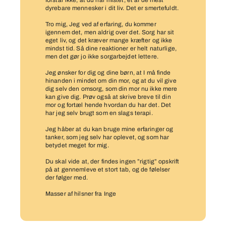
forstår ikke, at du har mistet, et af de mest
dyrebare mennesker i dit liv. Det er smertefuldt.
Tro mig, Jeg ved af erfaring, du kommer
igennem det, men aldrig over det. Sorg har sit
eget liv, og det kræver mange kræfter og ikke
mindst tid. Så dine reaktioner er helt naturlige,
men det gør jo ikke sorgarbejdet lettere.
Jeg ønsker for dig og dine børn, at I må finde
hinanden i mindet om din mor, og at du vil give
dig selv den omsorg, som din mor nu ikke mere
kan give dig. Prøv også at skrive breve til din
mor og fortæl hende hvordan du har det. Det
har jeg selv brugt som en slags terapi.
Jeg håber at du kan bruge mine erfaringer og
tanker, som jeg selv har oplevet, og som har
betydet meget for mig.
Du skal vide at, der findes ingen ”rigtig” opskrift
på at gennemleve et stort tab, og de følelser
der følger med.
Masser af hilsner fra Inge