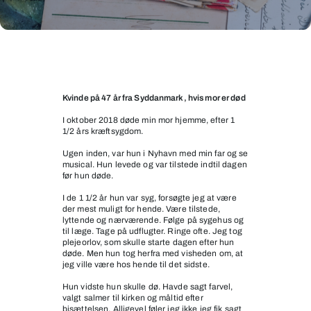
Savner
min
mor
Kvinde på 47 år fra Syddanmark, hvis mor er død
I oktober 2018 døde min mor hjemme, efter 1
1/2 års kræftsygdom.
Ugen inden, var hun i Nyhavn med min far og se
musical. Hun levede og var tilstede indtil dagen
før hun døde.
I de 1 1/2 år hun var syg, forsøgte jeg at være
der mest muligt for hende. Være tilstede,
lyttende og nærværende. Følge på sygehus og
til læge. Tage på udflugter. Ringe ofte. Jeg tog
plejeorlov, som skulle starte dagen efter hun
døde. Men hun tog herfra med visheden om, at
jeg ville være hos hende til det sidste.
Hun vidste hun skulle dø. Havde sagt farvel,
valgt salmer til kirken og måltid efter
bisættelsen. Alligevel føler jeg ikke jeg fik sagt