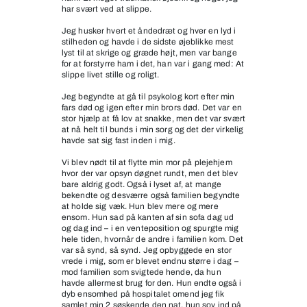
har svært ved at slippe.
Jeg husker hvert et åndedræt og hver en lyd i
stilheden og havde i de sidste øjeblikke mest
lyst til at skrige og græde højt, men var bange
for at forstyrre ham i det, han var i gang med: At
slippe livet stille og roligt.
Jeg begyndte at gå til psykolog kort efter min
fars død og igen efter min brors død. Det var en
stor hjælp at få lov at snakke, men det var svært
at nå helt til bunds i min sorg og det der virkelig
havde sat sig fast inden i mig.
Vi blev nødt til at flytte min mor på plejehjem
hvor der var opsyn døgnet rundt, men det blev
bare aldrig godt. Også i lyset af, at mange
bekendte og desværre også familien begyndte
at holde sig væk. Hun blev mere og mere
ensom. Hun sad på kanten af sin sofa dag ud
og dag ind – i en venteposition og spurgte mig
hele tiden, hvornår de andre i familien kom. Det
var så synd, så synd. Jeg opbyggede en stor
vrede i mig, som er blevet endnu større i dag –
mod familien som svigtede hende, da hun
havde allermest brug for den. Hun endte også i
dyb ensomhed på hospitalet omend jeg fik
samlet min 2 søskende den nat, hun sov ind på