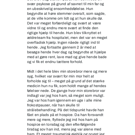
svær psykose på grund af savnet til min far og
en ubeskrivelig ensomhedsfølelse. Hun
begyndte at høre stemmer overalt, som sagde,
at de ville komme om lidt og at hun skulle dø.
Det var meget forfærdeligt og svært at være
vidne til og endnu mere svært at finde den
rigtige hjælp til hende. Hun blev tilknyttet et
ældreteam fra hospitalet, men det var en meget
overfladisk hjælp. Ingen nåede rigtigt ind til
hende. Jeg fortsatte gennem 2 år med at
besøge hende hver dag og begyndte at hjælpe
med at gøre rent, lave mad og give hende bade
og vi fik et endnu tættere forhold.
Midt i det hele blev min storebror mere og mere
syg, hvilket var svært for min mor helt at
forholde sig til – meget på grund af det stærke
medicin hun nu fik, som holdt mange af hendes
følelser nede. De gange hvor min storebror var
indlagt var jeg hos ham, så meget som muligt.
Jeg var hos ham igennem en uge i alle mine
frokostpauser, når han skulle til
strålebehandling. På det tidspunkt havde han
fået en plads på et hospice. Da han forsvandt
mere og mere, flyttede jeg ind hos ham på
hospice en torsdag og den efterfølgende
tirsdag sov han ind, mens jeg var alene med
ham. Et meget traumatisk øjeblik og noget jeg