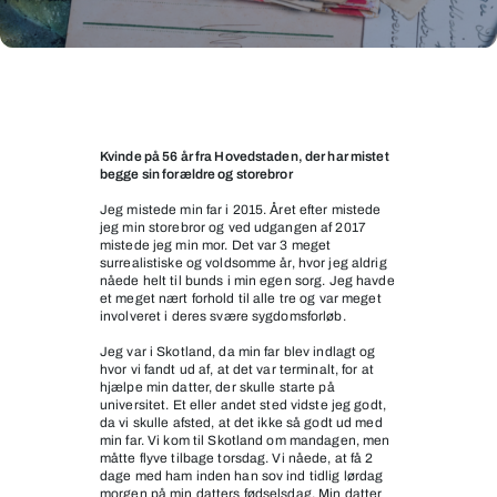
Traumer
Kvinde på 56 år fra Hovedstaden, der har mistet
begge sin forældre og storebror
Jeg mistede min far i 2015. Året efter mistede
jeg min storebror og ved udgangen af 2017
mistede jeg min mor. Det var 3 meget
surrealistiske og voldsomme år, hvor jeg aldrig
nåede helt til bunds i min egen sorg. Jeg havde
et meget nært forhold til alle tre og var meget
involveret i deres svære sygdomsforløb.
Jeg var i Skotland, da min far blev indlagt og
hvor vi fandt ud af, at det var terminalt, for at
hjælpe min datter, der skulle starte på
universitet. Et eller andet sted vidste jeg godt,
da vi skulle afsted, at det ikke så godt ud med
min far. Vi kom til Skotland om mandagen, men
måtte flyve tilbage torsdag. Vi nåede, at få 2
dage med ham inden han sov ind tidlig lørdag
morgen på min datters fødselsdag. Min datter