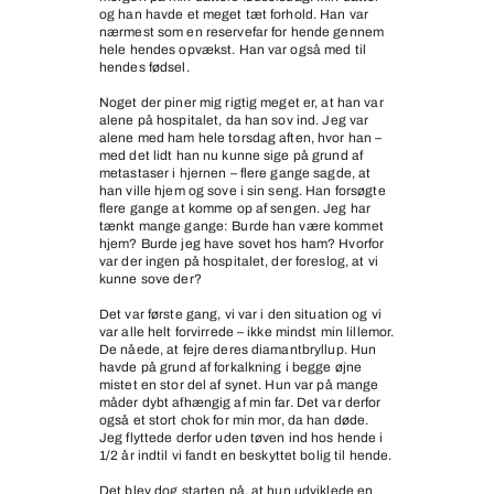
og han havde et meget tæt forhold. Han var
nærmest som en reservefar for hende gennem
hele hendes opvækst. Han var også med til
hendes fødsel.
Noget der piner mig rigtig meget er, at han var
alene på hospitalet, da han sov ind. Jeg var
alene med ham hele torsdag aften, hvor han –
med det lidt han nu kunne sige på grund af
metastaser i hjernen – flere gange sagde, at
han ville hjem og sove i sin seng. Han forsøgte
flere gange at komme op af sengen. Jeg har
tænkt mange gange: Burde han være kommet
hjem? Burde jeg have sovet hos ham? Hvorfor
var der ingen på hospitalet, der foreslog, at vi
kunne sove der?
Det var første gang, vi var i den situation og vi
var alle helt forvirrede – ikke mindst min lillemor.
De nåede, at fejre deres diamantbryllup. Hun
havde på grund af forkalkning i begge øjne
mistet en stor del af synet. Hun var på mange
måder dybt afhængig af min far. Det var derfor
også et stort chok for min mor, da han døde.
Jeg flyttede derfor uden tøven ind hos hende i
1/2 år indtil vi fandt en beskyttet bolig til hende.
Det blev dog starten på, at hun udviklede en