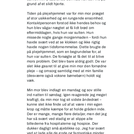
grund af et slidt hjerte.
Tiden på plejehjemmet var for min mor præget
af stor usikkerhed og en rungende ensomhed.
Kontaktpersonen forstod ikke hendes behov og
hun blev sågar nægtet at få lidt brød om
eftermiddagen, hvis hun var sulten. Hun
missede nogle gange morgenmaden – fordi hun
havde svært ved at se klokken og ikke rigtig
havde nogen tidsfornemmelse. Dette brugte de
på plejehjemmet, som en begrundelse for, at
hun var sulten. De forsøgte at få det til at blive
mors problem. Det blev bare aldrig godt. De var
slet ikke gearet til at give min mor den fornødne
pleje – og omsorg samtidig med at min familie
(desværre også voksne børnebørn) holdt sig
væk.
Min mor blev indlagt en mandag og sov stille
ind natten til søndag. Igen reagerede jeg meget
kraftigt, da min mor tog sit sidste åndedræt –
kunne slet ikke finde ud af at være i min egen
krop og måtte kæmpe for at holde gråden inde.
Der er mange, mange flere detaljer, men det jeg
har så svært ved stadig er at slippe alle
billederne fra hospitalerne og hospice. Der
dukker dagligt små øjeblikke op. Jeg har svært
ved at lade alle de gode og fantastiske minder