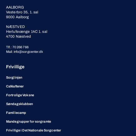
AALBORG
Vesterbro 35, 1. sal
9000 Aalborg
NÆSTVED
Herlufsvænge 14C 1. sal
4700 Næstved
Tlf.: 70 266 766
Mail: info@sorgcenter.dk
Frivillige
Sorglinjen
Caféaftener
Fortrolige Voksne
Søndagsklubben
Familiecamp
Mandegrupper for sorgramte
Frivillige i Det Nationale Sorgcenter