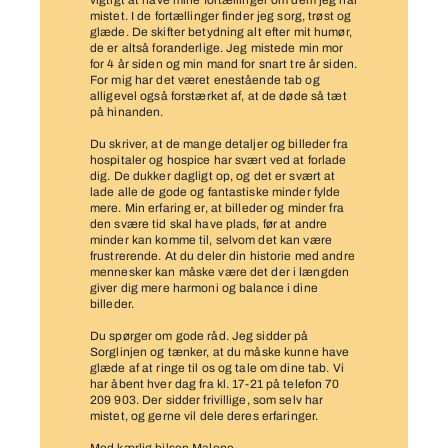
vigtigt at have mine fortællinger om dem jeg har
mistet. I de fortællinger finder jeg sorg, trøst og
glæde. De skifter betydning alt efter mit humør,
de er altså foranderlige. Jeg mistede min mor
for 4 år siden og min mand for snart tre år siden.
For mig har det været enestående tab og
alligevel også forstærket af, at de døde så tæt
på hinanden.
Du skriver, at de mange detaljer og billeder fra
hospitaler og hospice har svært ved at forlade
dig. De dukker dagligt op, og det er svært at
lade alle de gode og fantastiske minder fylde
mere. Min erfaring er, at billeder og minder fra
den svære tid skal have plads, før at andre
minder kan komme til, selvom det kan være
frustrerende. At du deler din historie med andre
mennesker kan måske være det der i længden
giver dig mere harmoni og balance i dine
billeder.
Du spørger om gode råd. Jeg sidder på
Sorglinjen og tænker, at du måske kunne have
glæde af at ringe til os og tale om dine tab. Vi
har åbent hver dag fra kl. 17-21 på telefon 70
209 903. Der sidder frivillige, som selv har
mistet, og gerne vil dele deres erfaringer.