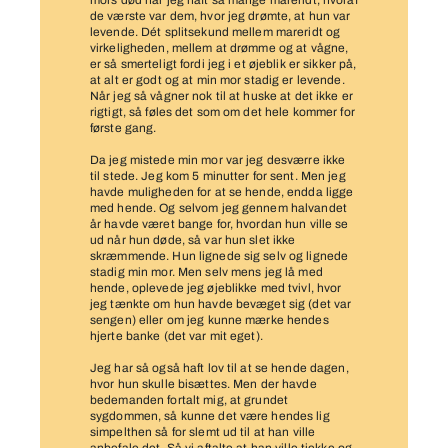
mors død har jeg haft så mange mareridt, hvoraf
de værste var dem, hvor jeg drømte, at hun var
levende. Dét splitsekund mellem mareridt og
virkeligheden, mellem at drømme og at vågne,
er så smerteligt fordi jeg i et øjeblik er sikker på,
at alt er godt og at min mor stadig er levende.
Når jeg så vågner nok til at huske at det ikke er
rigtigt, så føles det som om det hele kommer for
første gang.
Da jeg mistede min mor var jeg desværre ikke
til stede. Jeg kom 5 minutter for sent. Men jeg
havde muligheden for at se hende, endda ligge
med hende. Og selvom jeg gennem halvandet
år havde været bange for, hvordan hun ville se
ud når hun døde, så var hun slet ikke
skræmmende. Hun lignede sig selv og lignede
stadig min mor. Men selv mens jeg lå med
hende, oplevede jeg øjeblikke med tvivl, hvor
jeg tænkte om hun havde bevæget sig (det var
sengen) eller om jeg kunne mærke hendes
hjerte banke (det var mit eget).
Jeg har så også haft lov til at se hende dagen,
hvor hun skulle bisættes. Men der havde
bedemanden fortalt mig, at grundet
sygdommen, så kunne det være hendes lig
simpelthen så for slemt ud til at han ville