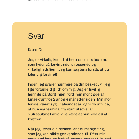
Svar
Kære Du.
Jeg er virkelig ked af at høre om din situation,
som lyder så forvirrende, stressende og
virkelighedsfjern. Jeg kan sagtens forstå, at du
føler dig forvirret!
Inden jeg svarer nærmere på din besked, vil jeg
lige fortælle dig lidt om mig. Jeg er frivillig
herinde på Sorglinjen, fordi min mor døde af
lungekræft for 2 år og 4 måneder siden. Min mor
havde været syg i halvandet år, og vi fik at vide,
at hun var terminal fra start af (dvs. at
slutresultatet altid ville være at hun ville dø af
kræften.)
Når jeg læser din besked, er der mange ting,
som jeg kan nikke genkendende til. Efter min