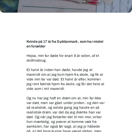
Tror
ikke
på
Kvinde på 17 år fra Syddanmark, som har mistet
en forælder
det
Hejsa, min far døde for snart 8 år siden, af et
stofmisbrug.
Et halvt år inden han døde, havde jeg et
mareridt om at jeg kom hjem fra skole, og fik at
vide min far var død. Et halvt år efter, kommer
jeg rent faktisk hjem fra skole, og får det hele at
vide som i mit mareridt.
Og nu har jeg haft en drøm om at, min far ikke
var død, men var gået under jorden.. og den var
så realistisk, og sidste gang jeg havde en så
realistisk drøm, var det da jeg drømte han var
død. Og når jeg fortæller det til min mor, virker
hun mærkelig, og prøver at komme væk fra
samtalen, har også før sagt, at jeg jo håbede
på, at det bare kunne have været sådan, men