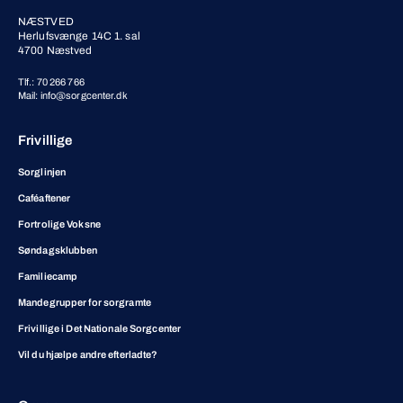
NÆSTVED
Herlufsvænge 14C 1. sal
4700 Næstved
Tlf.: 70 266 766
Mail: info@sorgcenter.dk
Frivillige
Sorglinjen
Caféaftener
Fortrolige Voksne
Søndagsklubben
Familiecamp
Mandegrupper for sorgramte
Frivillige i Det Nationale Sorgcenter
Vil du hjælpe andre efterladte?