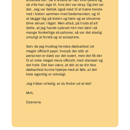
anbefale det. Så vi aftalte at han ville tjekke og
så ville han sige til, hvis det var okay. Og det var
det. Jeg var faktisk også med til at bære hende
ned i kisten sammen med bedemanden, og til
at lægge låg på kisten og høre og se skruerne
blive skruet i låget. Men altså, på trods af alt
dette, at jeg havde oplevet min mor død i så
mange forskellige situationer, så var det stadig
umuligt at forstå og at acceptere.
Selv da jeg modtog hendes dødsattest (et
meget officielt papir, hvorpå der står at
personen er død) var det svært, men det fik det
til at virke meget mere officielt, med stempel og
det hele. Det kan være, at dét at se din fars
dødsattest kunne hjælpe med at føle, at det
hele egentlig er virkeligt.
Jeg håber virkelig, at du finder ud af det!
Mvh,
Dzenana