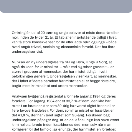
Børn,
der
Omkring én ud af 20 børn og unge oplever at miste deres far eller
mor, inden de fylder 21 år. Et tab af en nærtstående tidligt i livet,
mister,
kan få store konsekvenser for de efterladte børn og unge – både
begår
hvad angår trivsel, sociale og økonomiske forhold. Det har flere
undersøgelser vist.
mere
kriminalitet
Nu viser en ny undersøgelse fra SFI og Børn, Unge & Sorg, at
også risikoen for kriminalitet – målt ved sigtelser generelt – er
større i gruppen af mennesker, der har mistet tidligt i livet i
befolkningen generelt. Undersøgelsen viser klart, at mennesker,
der i løbet af deres barndom har mistet en eller begge forældre,
begår mere kriminalitet end andre mennesker.
Analysen bygger på registerdata for hele årgang 1984 og deres
forældre. For årgang 1984 er det 33,7 % af dem, der ikke har
mistet en forælder, der som 30-årig har været sigtet for en eller
flere lovovertrædelser. For dem, som har mistet en forælder, er
det 41,9 %, der har været sigtet som 30-årig. Forskeren bag
undersøgelsen påpeger dog, at en del af de unge kan have været
kriminelle allerede inden forældrenes død, men selv når man
korrigerer for det forhold, så er unge, der har mistet en forælder,