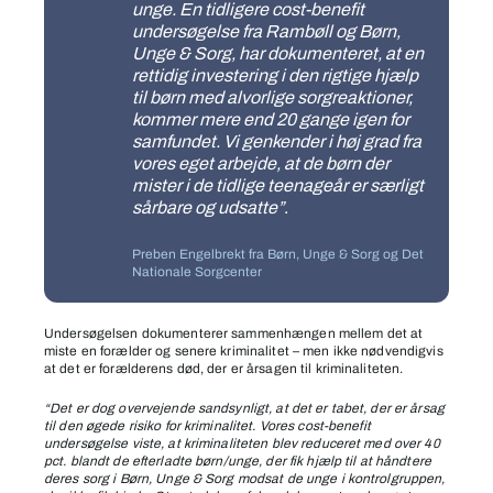
unge. En tidligere cost-benefit
undersøgelse fra Rambøll og Børn,
Unge & Sorg, har dokumenteret, at en
rettidig investering i den rigtige hjælp
til børn med alvorlige sorgreaktioner,
kommer mere end 20 gange igen for
samfundet. Vi genkender i høj grad fra
vores eget arbejde, at de børn der
mister i de tidlige teenageår er særligt
sårbare og udsatte”
.
Preben Engelbrekt fra Børn, Unge & Sorg og Det
Nationale Sorgcenter
Undersøgelsen dokumenterer sammenhængen mellem det at
miste en forælder og senere kriminalitet – men ikke nødvendigvis
at det er forælderens død, der er årsagen til kriminaliteten.
“Det er dog overvejende sandsynligt, at det er tabet, der er årsag
til den øgede risiko for kriminalitet. Vores cost-benefit
undersøgelse viste, at kriminaliteten blev reduceret med over 40
pct. blandt de efterladte børn/unge, der fik hjælp til at håndtere
deres sorg i Børn, Unge & Sorg modsat de unge i kontrolgruppen,