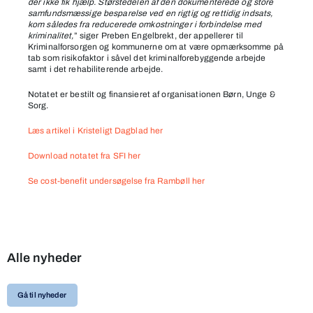
der ikke fik hjælp. Størstedelen af den dokumenterede og store
samfundsmæssige besparelse ved en rigtig og rettidig indsats,
kom således fra reducerede omkostninger i forbindelse med
kriminalitet,
” siger Preben Engelbrekt, der appellerer til
Kriminalforsorgen og kommunerne om at være opmærksomme på
tab som risikofaktor i såvel det kriminalforebyggende arbejde
samt i det rehabiliterende arbejde.
Notatet er bestilt og finansieret af organisationen Børn, Unge &
Sorg.
Læs artikel i Kristeligt Dagblad her
Download notatet fra SFI her
Se cost-benefit undersøgelse fra Rambøll her
Alle nyheder
Gå til nyheder