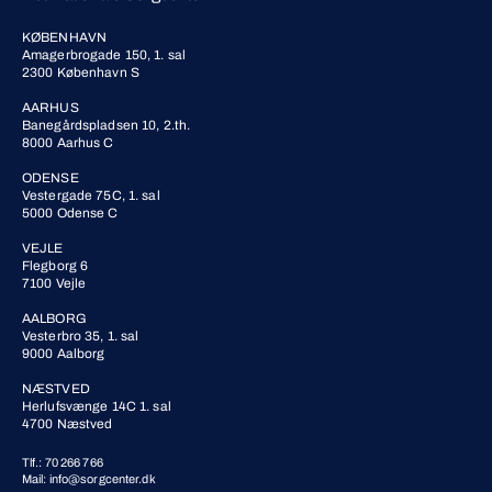
KØBENHAVN
Amagerbrogade 150, 1. sal
2300 København S
AARHUS
Banegårdspladsen 10, 2.th.
8000 Aarhus C
ODENSE
Vestergade 75C, 1. sal
5000 Odense C
VEJLE
Flegborg 6
7100 Vejle
AALBORG
Vesterbro 35, 1. sal
9000 Aalborg
NÆSTVED
Herlufsvænge 14C 1. sal
4700 Næstved
Tlf.: 70 266 766
Mail: info@sorgcenter.dk