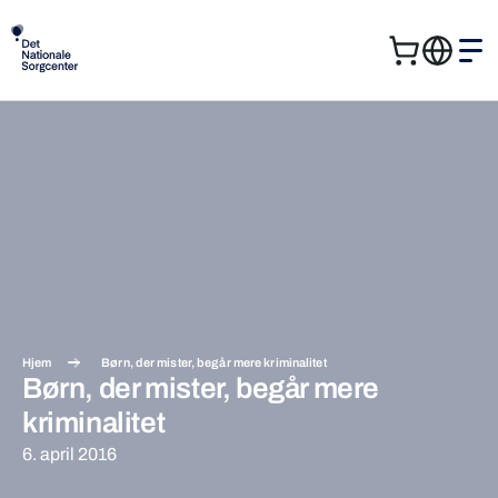
Kurv
Me
Søg
Søg
efter:
Hjem
Børn, der mister, begår mere kriminalitet
Børn, der mister, begår mere
kriminalitet
6. april 2016