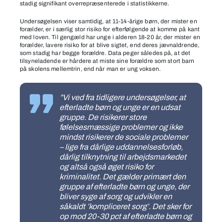
stadig signifikant overrepræsenterede i statistikkerne.
Undersøgelsen viser samtidig, at 11-14-årige børn, der mister en
forælder, er i særlig stor risiko for efterfølgende at komme på kant
med loven. Til gengæld har unge i alderen 18-20 år, der mister en
forælder, lavere risiko for at blive sigtet, end deres jævnaldrende,
som stadig har begge forældre. Data peger således på, at det
tilsyneladende er hårdere at miste sine forældre som stort barn
på skolens mellemtrin, end når man er ung voksen.
”Vi ved fra tidligere undersøgelser, at
efterladte børn og unge er en udsat
gruppe. De risikerer store
følelsesmæssige problemer og ikke
mindst risikerer de sociale problemer
– lige fra dårlige uddannelsesforløb,
dårlig tilknytning til arbejdsmarkedet
og altså også øget risiko for
kriminalitet. Det gælder primært den
gruppe af efterladte børn og unge, der
bliver syge af sorg og udvikler en
såkaldt ’kompliceret sorg’. Det sker for
op mod 20-30 pct af efterladte børn og