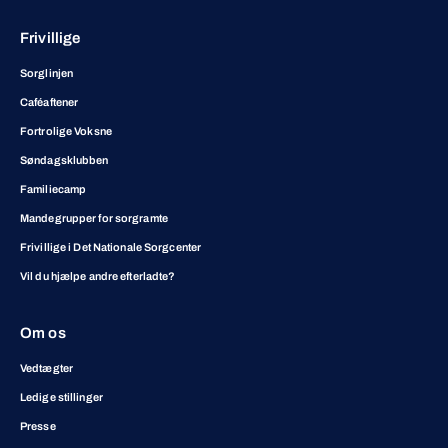
Frivillige
Sorglinjen
Caféaftener
Fortrolige Voksne
Søndagsklubben
Familiecamp
Mandegrupper for sorgramte
Frivillige i Det Nationale Sorgcenter
Vil du hjælpe andre efterladte?
Om os
Vedtægter
Ledige stillinger
Presse