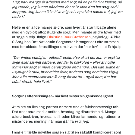
“Jeg har i mange år arbejdet med sorg på en palliativ afdeling, så
jeg troede, jeg kunne håndtere det selv. Men den her sorg sad i
kroppen. Jeg kunne ikke hive mig selv op af det mørke hul, jeg var
nede i.”
Helle er én af de mange ældre, som hvert år står tilbage alene
med en dyb og altopslugende sorg. Men mange ældre tøver med
at søge hjælp. Ifølge
Christina Buur Steffensen
, psykolog i Ældre
& Sorg hos Det Nationale Sorgcenter, hænger det ofte sammen
med forældede forestillinger om, hvem der ”har lov” til at få hjælp:
”Der findes stadig en udbredt opfattelse af, at det kun er psykisk
syge eller særligt sårbare, der går til psykolog – eller at nogle
former for sorg er mere berettigede end andre. Det kan skabe et
usynligt hierarki, hvor ældre føler, at deres sorg er mindre vigtig.
Men alle mennesker kan få brug for støtte – også dem, der har
stået stærkt hele livet.”
Sorgens eftervirkninger – når livet mister sin genkendelighed
At miste en livslang partner er mere end et følelsesmæssigt tab.
Det er et brud med identitet, hverdag og tilhørsforhold. Mange
ældre beskriver, hvordan stilheden bliver larmende, og rutinerne
mister deres mening, når man går fra
vi
til
jeg
.
I nogle tilfælde udvikler sorgen sig til en såkaldt kompliceret sorg