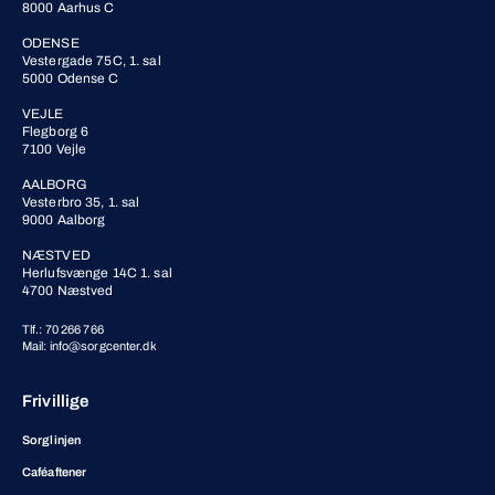
8000 Aarhus C
ODENSE
Vestergade 75C, 1. sal
5000 Odense C
VEJLE
Flegborg 6
7100 Vejle
AALBORG
Vesterbro 35, 1. sal
9000 Aalborg
NÆSTVED
Herlufsvænge 14C 1. sal
4700 Næstved
Tlf.: 70 266 766
Mail: info@sorgcenter.dk
Frivillige
Sorglinjen
Caféaftener