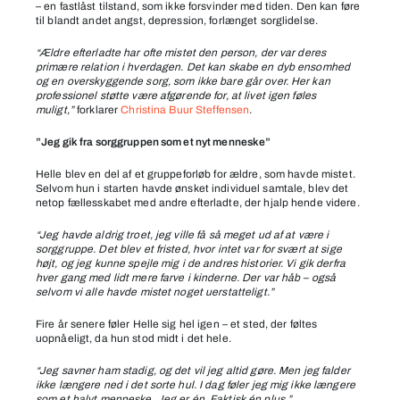
– en fastlåst tilstand, som ikke forsvinder med tiden. Den kan føre
til blandt andet angst, depression, forlænget sorglidelse.
“Ældre efterladte har ofte mistet den person, der var deres
primære relation i hverdagen. Det kan skabe en dyb ensomhed
og en overskyggende sorg, som ikke bare går over. Her kan
professionel støtte være afgørende for, at livet igen føles
muligt,”
forklarer
Christina Buur Steffensen
.
”Jeg gik fra sorggruppen som et nyt menneske”
Helle blev en del af et gruppeforløb for ældre, som havde mistet.
Selvom hun i starten havde ønsket individuel samtale, blev det
netop fællesskabet med andre efterladte, der hjalp hende videre.
“Jeg havde aldrig troet, jeg ville få så meget ud af at være i
sorggruppe. Det blev et fristed, hvor intet var for svært at sige
højt, og jeg kunne spejle mig i de andres historier. Vi gik derfra
hver gang med lidt mere farve i kinderne. Der var håb – også
selvom vi alle havde mistet noget uerstatteligt.”
Fire år senere føler Helle sig hel igen – et sted, der føltes
uopnåeligt, da hun stod midt i det hele.
“Jeg savner ham stadig, og det vil jeg altid gøre. Men jeg falder
ikke længere ned i det sorte hul. I dag føler jeg mig ikke længere
som et halvt menneske. Jeg er én. Faktisk én plus.”