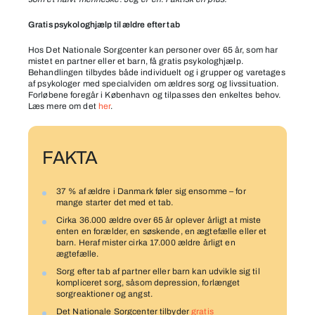
Gratis psykologhjælp til ældre efter tab
Hos Det Nationale Sorgcenter kan personer over 65 år, som har
mistet en partner eller et barn, få gratis psykologhjælp.
Behandlingen tilbydes både individuelt og i grupper og varetages
af psykologer med specialviden om ældres sorg og livssituation.
Forløbene foregår i København og tilpasses den enkeltes behov.
Læs mere om det
her
.
FAKTA
37 % af ældre i Danmark føler sig ensomme – for
mange starter det med et tab.
Cirka 36.000 ældre over 65 år oplever årligt at miste
enten en forælder, en søskende, en ægtefælle eller et
barn. Heraf mister cirka 17.000 ældre årligt en
ægtefælle.
Sorg efter tab af partner eller barn kan udvikle sig til
kompliceret sorg, såsom depression, forlænget
sorgreaktioner og angst.
Det Nationale Sorgcenter tilbyder
gratis