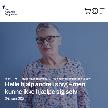
Kurv
Me
Søg
Søg
efter:
Hjem
Helle hjalp andre i sorg – men kunne ikke hjælpe sig selv
Helle hjalp andre i sorg – men
kunne ikke hjælpe sig selv
24. juni 2025