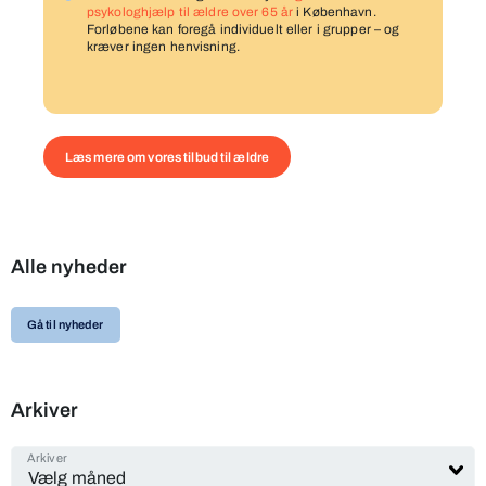
psykologhjælp til ældre over 65 år
i København.
Forløbene kan foregå individuelt eller i grupper – og
kræver ingen henvisning.
Læs mere om vores tilbud til ældre
Alle nyheder
Gå til nyheder
Arkiver
Arkiver