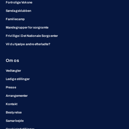
Fortrolige Voksne
Søndagsklubben
Familiecamp
Mandegrupper for sorgramte
Frivillige i Det Nationale Sorgcenter
Vil du hjælpe andre efterladte?
Om os
Vedtægter
Ledige stillinger
Presse
Arrangementer
Kontakt
Bestyrelse
Samarbejde