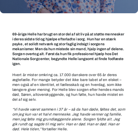
Helle
hjalp
69-årige Helle har brugt en stor del af sit liv på at støtte mennesker
i deres sidste tid og hjælpe efterladte i sorg. Hun har en stærk
andre
psyke, et solidt netværk og stor faglig indsigt i sorgens
i
mekanismer. Men da hun mistede sin mand, hjalp ingen af delene.
Sorgen overtog alt. Først da hun fik professionel hjælp hos Det
sorg
Nationale Sorgcenter, begyndte Helle langsomt at finde fodfæste
igen.
–
men
Hvert år mister omkring ca. 17.000 danskere over 65 år deres
kunne
ægtefælle. For mange betyder det ikke bare tabet af en elsket –
men også af en identitet, et fællesskab og en hverdag, som ikke
ikke
længere giver mening. For Helle blev sorgen efter hendes mands
død, Søren, altoverskyggende, og hun følte, hun havde mistet en
hjælpe
del af sig selv.
sig
“Vi havde været sammen i 37 år – så da han døde, føltes det, som
selv
om jeg kun var et halvt menneske. Jeg havde venner og familie,
men jeg følte mig grundlæggende alene. Sorgen fyldte alt. Jeg
gik rundt og sagde til mig selv: Han er død. Han er død. Han er
død. Hele tiden,”
fortæller Helle.