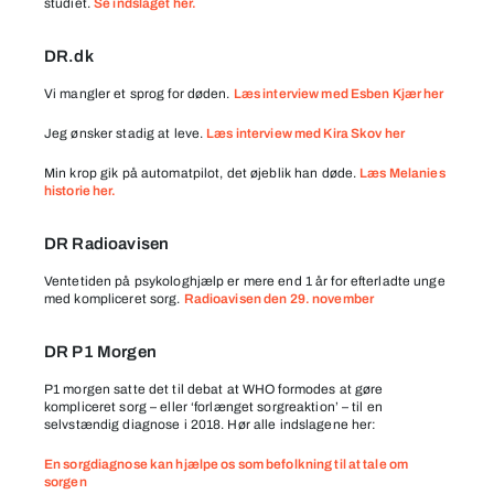
studiet.
Se indslaget her.
DR.dk
Vi mangler et sprog for døden.
Læs interview med Esben Kjær her
Jeg ønsker stadig at leve.
Læs interview med Kira Skov her
Min krop gik på automatpilot, det øjeblik han døde.
Læs Melanies
historie her.
DR Radioavisen
Ventetiden på psykologhjælp er mere end 1 år for efterladte unge
med kompliceret sorg.
Radioavisen den 29. november
DR P1 Morgen
P1 morgen satte det til debat at WHO formodes at gøre
kompliceret sorg – eller ‘forlænget sorgreaktion’ – til en
selvstændig diagnose i 2018. Hør alle indslagene her:
En sorgdiagnose kan hjælpe os som befolkning til at tale om
sorgen