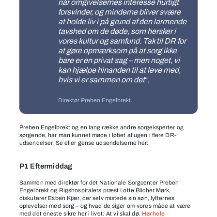
når omgivelsernes interesse hurtigt
forsvinder, og minderne bliver svære
at holde liv i på grund af den larmende
tavshed om de døde, som hersker i
vores kultur og samfund. Tak til DR for
at gøre opmærksom på at sorg ikke
bare er en privat sag – men noget, vi
kan hjælpe hinanden til at leve med,
hvis vi er sammen om det
“,
Direktør Preben Engelbrekt.
Preben Engelbrekt og en lang række andre sorgeksperter og
sørgende, har man kunnet møde i løbet af ugen i flere DR-
udsendelser. Se eller gense udsendelserne her:
P1 Eftermiddag
Sammen med direktør for det Nationale Sorgcenter Preben
Engelbrekt og Rigshospitalets præst Lotte Blicher Mørk,
diskuterer Esben Kjær, der selv mistede sin søn, lytternes
oplevelser med sorg – og hvad de siger om vores måde at være
med det eneste sikre her i livet: At vi skal dø.
Hør hele