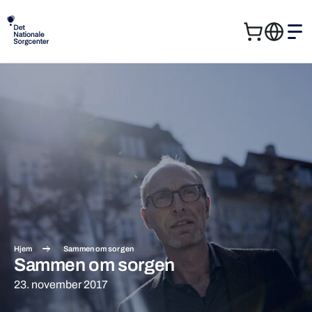
Kurv
Me
Søg
Søg
efter:
Hjem
Sammen om sorgen
Sammen om sorgen
23. november 2017