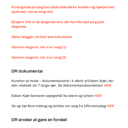
En diagnose på sorg kan både afskrække familien og hjælpe med
systemet, mener sorgramt
Ekspert: Det er de sørgende selv, der har efterlyst sorg som
diagnose
Søren blogger om livet som enkemand
Hjernen reagerer, når vi er i sorg (1)
Hjernen reagerer, når vi er i sorg (2)
DR dokumentar
Kunsten at miste – dokumentarserie i 4 afsnit af Esben Kjær, der
selv mistede sin 7-årige søn. Se dokumentarudsendelsen
HER
Esben Kjær besvarer spørgsmål fra seere og lyttere
HER
Se og hør flere indslag og artikler om sorg fra DRs temadag
HER
DR ønsker at gøre en forskel