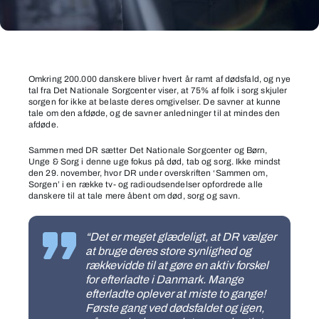
Sammen
om
Omkring 200.000 danskere bliver hvert år ramt af dødsfald, og nye
tal fra Det Nationale Sorgcenter viser, at 75% af folk i sorg skjuler
sorgen
sorgen for ikke at belaste deres omgivelser. De savner at kunne
tale om den afdøde, og de savner anledninger til at mindes den
afdøde.
Sammen med DR sætter Det Nationale Sorgcenter og Børn,
Unge & Sorg i denne uge fokus på død, tab og sorg. Ikke mindst
den 29. november, hvor DR under overskriften ‘Sammen om,
Sorgen’ i en række tv- og radioudsendelser opfordrede alle
danskere til at tale mere åbent om død, sorg og savn.
“Det er meget glædeligt, at DR vælger
at bruge deres store synlighed og
rækkevidde til at gøre en aktiv forskel
for efterladte i Danmark. Mange
efterladte oplever at miste to gange!
Første gang ved dødsfaldet og igen,