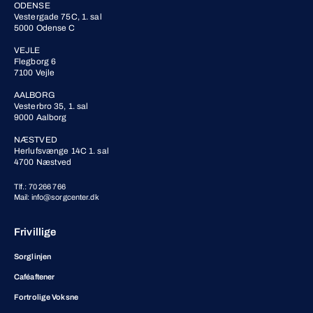
ODENSE
Vestergade 75C, 1. sal
5000 Odense C
VEJLE
Flegborg 6
7100 Vejle
AALBORG
Vesterbro 35, 1. sal
9000 Aalborg
NÆSTVED
Herlufsvænge 14C 1. sal
4700 Næstved
Tlf.: 70 266 766
Mail: info@sorgcenter.dk
Frivillige
Sorglinjen
Caféaftener
Fortrolige Voksne