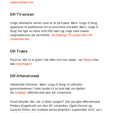
udsendelsen her
DR TV-avisen
Unge efterladte venter over et år på hjælp. Børn, Unge & Sorg
appelerer til politikerne om at prioritere området. Børn, Unge &
Sorg har lige nu mere end 200 børn og unge med svære
sorgreaktioner på venteliste.
Se indslag i TV-avisen den 29.
november her.
DR Tværs
Pauline: Mit liv er gået i stå efter min mor døde – se
filmen
eller
læs
reportagen
DR Aftenshowet
Håbefulde Historier: Børn, Unge & Sorg vil udfordre
gymnasieelever i hele landet til at tale højt om døden.
Se
indslag
i aftenshowet den 28. november.
Hvad betyder det, når vi deler sorgen? Det spurgte Aftenshowet
Preben Engelbrekt om den 29. november. Også Dennis og
Carsten Ritter, der mistede deres forældre i september 2017, var i