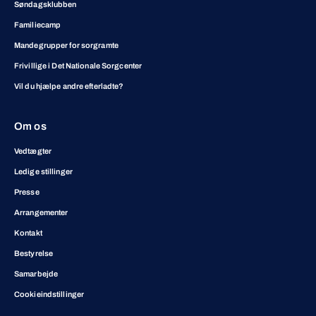
Søndagsklubben
Familiecamp
Mandegrupper for sorgramte
Frivillige i Det Nationale Sorgcenter
Vil du hjælpe andre efterladte?
Om os
Vedtægter
Ledige stillinger
Presse
Arrangementer
Kontakt
Bestyrelse
Samarbejde
Cookieindstillinger