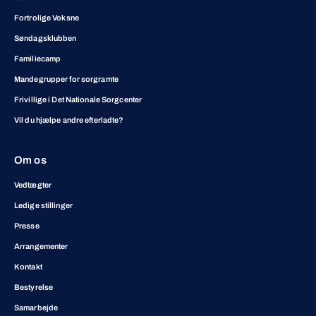
Fortrolige Voksne
Søndagsklubben
Familiecamp
Mandegrupper for sorgramte
Frivillige i Det Nationale Sorgcenter
Vil du hjælpe andre efterladte?
Om os
Vedtægter
Ledige stillinger
Presse
Arrangementer
Kontakt
Bestyrelse
Samarbejde