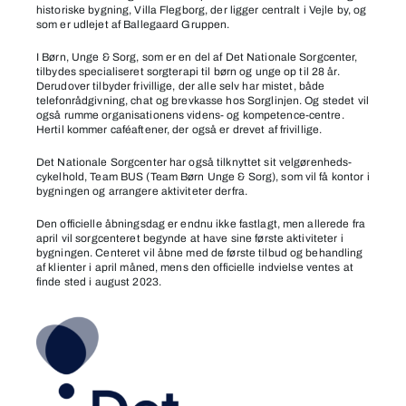
historiske bygning, Villa Flegborg, der ligger centralt i Vejle by, og
som er udlejet af Ballegaard Gruppen.
I Børn, Unge & Sorg, som er en del af Det Nationale Sorgcenter,
tilbydes specialiseret sorgterapi til børn og unge op til 28 år.
Derudover tilbyder frivillige, der alle selv har mistet, både
telefonrådgivning, chat og brevkasse hos Sorglinjen. Og stedet vil
også rumme organisationens videns- og kompetence-centre.
Hertil kommer caféaftener, der også er drevet af frivillige.
Det Nationale Sorgcenter har også tilknyttet sit velgørenheds-
cykelhold, Team BUS (Team Børn Unge & Sorg), som vil få kontor i
bygningen og arrangere aktiviteter derfra.
Den officielle åbningsdag er endnu ikke fastlagt, men allerede fra
april vil sorgcenteret begynde at have sine første aktiviteter i
bygningen. Centeret vil åbne med de første tilbud og behandling
af klienter i april måned, mens den officielle indvielse ventes at
finde sted i august 2023.