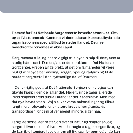
Det
Nationale
Dermed får Det Nationale Sorgcenter to hovedkontorer – et i Øst-
og et i Vestdanmark. Centeret vil dermed snart kunne udbyde hele
Sorgcenter
organisationens specialtilbud to steder i landet. Det nye
udvider
hovedkontor forventes at åbne i april.
med
Sorg rammer alle, og det er vigtigt at tilbyde hjælp til dem, som er
nyt
særlig hårdt ramt. Derfor glæder det direktøren i Det Nationale
Sorgcenter, Preben Engelbrekt, at det om få måneder vil være
hovedsæde
muligt at tilbyde behandling, sorggrupper og rådgivning til de
i
hårdest sorgramte i den sydvestlige del af Danmark.
Vejle
–
Det er rigtig godt, at Det Nationale Sorgcenter nu også kan
tilbyde hjælp i den del af landet. Flere tusinde tager allerede
imod sorgcenterets tilbud i blandt andet København. Men med
det nye hovedsæde i Vejle bliver vores behandlinger og tilbud
langt mere relevante for en større kreds af sorgramte, da
transporttiden for dem bliver meget mindre, siger han.
Langt de fleste, der mister, oplever et naturligt sorgforløb, og
sorgen bliver en del af livet. Men for nogle aftager sorgen ikke, og
de kan ikke længere leve et normalt liv. Især for børn og unge kan