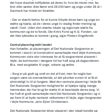
det have drastisk indflydelse på deres liv, hvis de mister mor, far,
bror eller søster. Ikke færre end 28.000 børn og unge under 28 år i
Danmark har mistet en forælder.
–
Der er stærkt behov for at kunne tilbyde disse børn og unge en
støtte og hjælp, så de i deres unge liv stadig finder mening og
værdi i livet. Uden den stærke lokale og regionale støtte fra
kommunen og de to fonde, Ole Kirk’s Fond og K.G. Fonden, var
det ikke lykkedes at komme i gang, siger Preben Engelbrekt.
Central placering midt i landet
Han fortæller, at placeringen af Det Nationale Sorgcenter er
kommet i stand i et konstruktivt samarbejde med Vejle Kommune.
Kommunen viste stor interesse for at få sorgcenteret placeret i
Vejle, da kommunen i længere tid har haft sorg på dagsordenen.
Bl.a. med sorgstøtte til unge, voksne og ældre.
–
Sorg er på godt og ondt en del af livet, men for nogle kan
sorgen være så overvældende, at det påvirker evnen til at få et
almindeligt liv til at fungere. Med den centrale placering i Vejle får
Det Nationale Sorgcenter mulighed for at hjælpe rigtig mange
mennesker, der har brug for støtte til at bearbejde deres sorg. Vi
har haft et godt samarbejde med Det Nationale Sorgcenter, og vi
ser frem til at byde centeret velkommen til Vejle, siger borgmester
i Vejle Kommune, Jens Ejner Christensen.
Det Nationale Sorgcenter bliver placeret i den lokalt kendte og