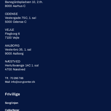
Banegårdspladsen 10, 2.th.
8000 Aarhus C
ODENSE
Vestergade 75C, 1. sal
5000 Odense C
VEJLE
Flegborg 6
7100 Vejle
AALBORG
Vesterbro 35, 1. sal
9000 Aalborg
NÆSTVED
Herlufsvænge 14C 1. sal
4700 Næstved
Tlf.: 70 266 766
Mail: info@sorgcenter.dk
Frivillige
Sorglinjen
Caféaftener