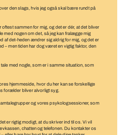
over den slags, hvis jeg også skal bære rundt på
test sammen for mig, og det er dér, at det bliver
 tale med nogen om det, så jeg kan fralægge mig
d af det-heden ændrer sig aldrig for mig, og det er
med – men tiden har dog været en vigtig faktor, den
 at tale med nogle, som er i samme situation, som
l vores hjemmeside, hvor du her kan se forskellige
 forælder bliver alvorligt syg.
 samtalegrupper og vores psykologsessioner, som
et er rigtig modigt, at du skriver ind til os. Vi vil
brevkassen, chatten og telefonen. Du kontakter os
 eller bare har brug for at dele dine tanker.