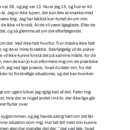
 var 38, og jeg var 13. Nu er jeg 15, og hun er 40.
år. Jeg er ikke typen, der kan lide at snakke med
re ting. Jeg har faktisk kun fortalt én om min
e ikke vil forstå. At de vil være ligeglade. Eller de
r det, og så glemme alt om det efterfølgende.
 om det. Ved ikke helt hvorfor. Tror måske ikke helt
er, og de er mine forældre. Selvfølgelig vil de prøve
de vil ikke kunne forstå det på samme måde, for de
, men de kan jo kun informere mig om de praktiske
h, jeg ved lige præcis, hvad du taler om, for det
åde i to forskellige situationer, og det kan hverken
om ugen) bliver jeg rigtig ked af det. Føler mig
 hvis der er noget andet i mit liv, der ikke lige går
et flyder over.
sygdommen, og jeg havde aldrig hørt om det før
me situation som mig. Har talt lidt med min kusine
men igen der mangler det der: “Jeg ved lige, hvad