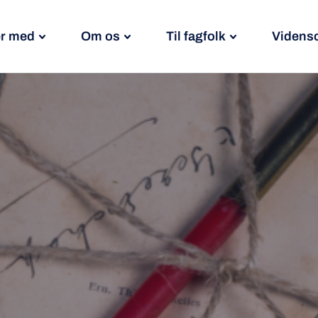
r med
Om os
Til fagfolk
Videns