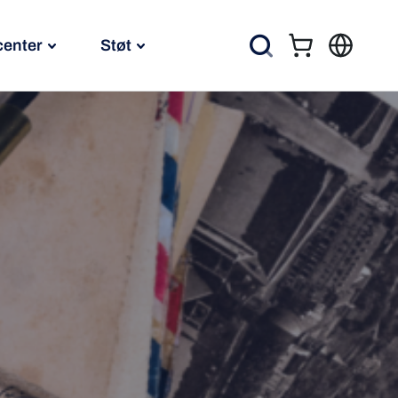
center
Støt
Kurv
Søg