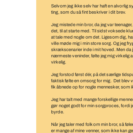
Selvom jeg ikke selv har haft en alvorlig
ting, som du så fint beskriver i dit brev.
Jeg mistede min bror, da jeg var teenager,
det, til at starte med. Til sidst voksede kl
at tale med nogle om det. Ligesom dig, h
ville møde mig i min store sorg. Og jeg fr
skrækscenarier inde i mit hoved. Men da 
nærmeste veninder, følte jeg mig virkelig
virkelig.
Jeg forstod først dér, på det særlige tid
faktisk følte en omsorg for mig. Det blev 
fik åbnede op for nogle mennesker, som ikk
Jeg har talt med mange forskellige menne
gør noget godt for min sorgproces, fordi 
byrde.
Når jeg taler med folk om min bror, så føl
er mange af mine venner, som ikke kan g