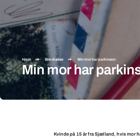
Hjem
Brevkasse
Min mor har parkinson
Min mor har parkin
Min
mor
har
Kvinde på 15 år fra Sjælland, hvis mor 
parkinson