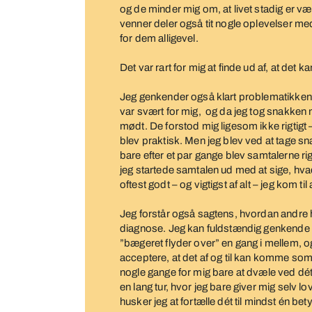
og de minder mig om, at livet stadig er v
venner deler også tit nogle oplevelser me
for dem alligevel.
Det var rart for mig at finde ud af, at det 
Jeg genkender også klart problematikken 
var svært for mig, og da jeg tog snakken m
mødt. De forstod mig ligesom ikke rigtigt 
blev praktisk. Men jeg blev ved at tage sna
bare efter et par gange blev samtalerne rigt
jeg startede samtalen ud med at sige, hvad
oftest godt – og vigtigst af alt – jeg kom ti
Jeg forstår også sagtens, hvordan andre 
diagnose. Jeg kan fuldstændig genkende det
”bægeret flyder over” en gang i mellem, og 
acceptere, at det af og til kan komme som
nogle gange for mig bare at dvæle ved dét, 
en lang tur, hvor jeg bare giver mig selv l
husker jeg at fortælle dét til mindst én 