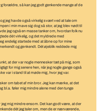
 syg forældre, så kan jeg godt genkende mange af de
 og jeg havde også virkelig svært ved at tale om
umpen i min mave sig dog så stor, at jeg blev nødt til
avde jeg også en masse tanker om, hvordan folk nu
ygtede dét virkelig, og det myldrede med
jeg endelig startede med at åbne op for mine
 anerkendt og genkendt. Dét øjeblik reddede mig
spunkt, at der var nogle mennesker tæt på mig, som
vigtigt for mig senere hen, når jeg nogle gange også
e var i stand til at møde mig, hvor jeg var.
sker om tabet af min bror. Jeg kan mærke, at det
jeg bl.a. føler mig mindre alene med den tunge
er jeg mig mindre ensom. Det kan godt være, at der
enkende dét jeg taler om, men de er nærværende,