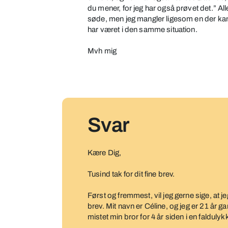
du mener, for jeg har også prøvet det.” Alle
søde, men jeg mangler ligesom en der kan r
har været i den samme situation.
Mvh mig
Svar
Kære Dig,
Tusind tak for dit fine brev.
Først og fremmest, vil jeg gerne sige, at je
brev. Mit navn er Céline, og jeg er 21 år ga
mistet min bror for 4 år siden i en faldulyk