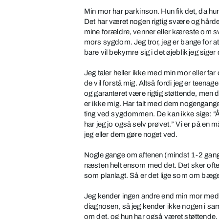
Min mor har parkinson. Hun fik det, da hun
Det har været nogen rigtig svære og hårde 
mine forældre, venner eller kæreste om svæ
mors sygdom. Jeg tror, jeg er bange for at d
bare vil bekymre sig i det øjeblik jeg sige
Jeg taler heller ikke med min mor eller far
de vil forstå mig. Altså fordi jeg er teenag
og garanteret være rigtig støttende, men 
er ikke mig. Har talt med dem nogengange
ting ved sygdommen. De kan ikke sige: “År
har jeg jo også selv prøvet.” Vi er på en m
jeg eller dem gøre noget ved.
Nogle gange om aftenen (mindst 1-2 gange 
næsten helt ensom med det. Det sker oftest,
som planlagt. Så er det lige som om bæger
Jeg kender ingen andre end min mor med 
diagnosen, så jeg kender ikke nogen i sam
om det, og hun har også været støttende, 