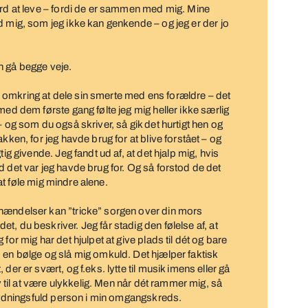
ærd at leve – fordi de er sammen med mig. Mine
d mig, som jeg ikke kan genkende – og jeg er der jo
kan gå begge veje.
omkring at dele sin smerte med ens forældre – det
ed dem første gang følte jeg mig heller ikke særlig
– og som du også skriver, så gik det hurtigt hen og
kken, for jeg havde brug for at blive forstået – og
ig givende. Jeg fandt ud af, at det hjalp mig, hvis
 det var jeg havde brug for. Og så forstod de det
l at føle mig mindre alene.
hændelser kan ”tricke” sorgen over din mors
, du beskriver. Jeg får stadig den følelse af, at
for mig har det hjulpet at give plads til dét og bare
 en bølge og slå mig omkuld. Det hjælper faktisk
der er svært, og f.eks. lytte til musik imens eller gå
ov til at være ulykkelig. Men når dét rammer mig, så
betydningsfuld person i min omgangskreds.