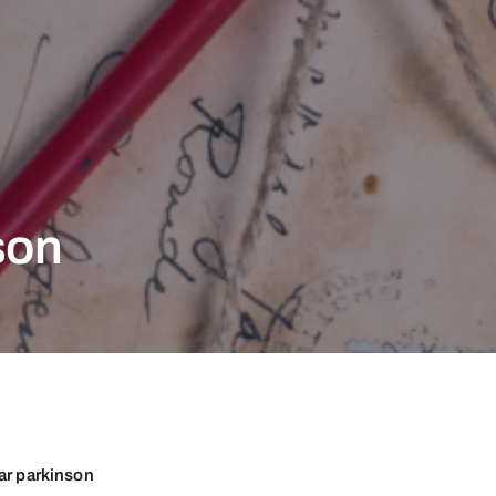
son
har parkinson