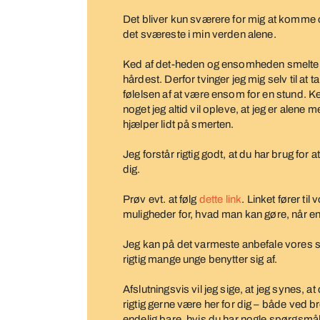
Det bliver kun sværere for mig at komme 
det sværeste i min verden alene.
Ked af det-heden og ensomheden smelter of
hårdest. Derfor tvinger jeg mig selv til at
følelsen af at være ensom for en stund. Ke
noget jeg altid vil opleve, at jeg er alene 
hjælper lidt på smerten.
Jeg forstår rigtig godt, at du har brug for
dig.
Prøv evt. at følg
dette link
. Linket fører ti
muligheder for, hvad man kan gøre, når ens
Jeg kan på det varmeste anbefale vores
rigtig mange unge benytter sig af.
Afslutningsvis vil jeg sige, at jeg synes, at d
rigtig gerne være her for dig – både ved 
endelig bare, hvis du har nogle spørgsmål –