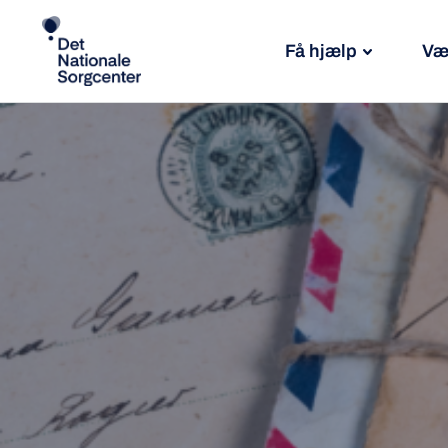
Få hjælp
Væ
Søg
efter: