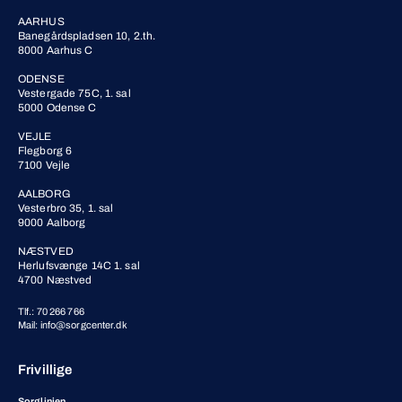
AARHUS
Banegårdspladsen 10, 2.th.
8000 Aarhus C
ODENSE
Vestergade 75C, 1. sal
5000 Odense C
VEJLE
Flegborg 6
7100 Vejle
AALBORG
Vesterbro 35, 1. sal
9000 Aalborg
NÆSTVED
Herlufsvænge 14C 1. sal
4700 Næstved
Tlf.: 70 266 766
Mail: info@sorgcenter.dk
Frivillige
Sorglinjen