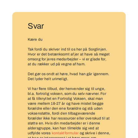
Svar
Kære du
Tak fordi du skriver ind til os her på Sorglinjen.
Hvor er det betænksomt af jer at have så meget
omsorg for jeres medarbejder – vi er glade for,
at du rækker ud på vegne af ham.
Det gør os ondt at høre, hvad han går igennem.
Det lyder helt urimeligt.
Vi har flere tilbud, der henvender sig til unge,
bl.a. fortrolig voksen, som du selv nævner. For
at få tilknyttet en Fortrolig Voksen, skal man
være mellem 18-27 år og have mistet begge
forældre eller den ene forældre og stå uden
voksenstøtte, fordi den tilbageværende
forælder ikke har ressourcer eller overskud til at
støtte en. Hvis din medarbejder er i denne
aldersgruppe, kan han tilmelde sig ved at
udfylde vores
kontaktformular
og skrive i denne,