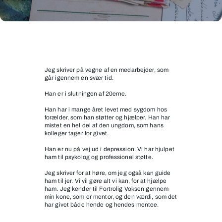
Medarbejder
i
svær
Jeg skriver på vegne af en medarbejder, som
går igennem en svær tid.
situation
Han er i slutningen af 20erne.
Han har i mange året levet med sygdom hos
forælder, som han støtter og hjælper. Han har
mistet en hel del af den ungdom, som hans
kolleger tager for givet.
Han er nu på vej ud i depression. Vi har hjulpet
ham til psykolog og professionel støtte.
Jeg skriver for at høre, om jeg også kan guide
ham til jer. Vi vil gøre alt vi kan, for at hjælpe
ham. Jeg kender til Fortrolig Voksen gennem
min kone, som er mentor, og den værdi, som det
har givet både hende og hendes mentee.