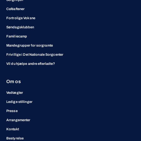
Caféaftener
Fortrolige Voksne
Søndagsklubben
Familiecamp
Mandegrupper for sorgramte
Frivillige i Det Nationale Sorgcenter
Vil du hjælpe andre efterladte?
Om os
Vedtægter
Ledige stillinger
Presse
Arrangementer
Kontakt
Bestyrelse