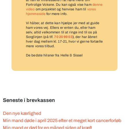
at han er interesseret i at høre mere om
Fortrolige Voksne. Du kan også vise ham
denne
video
om projektet og henvise ham til
vores
hjemmeside
for mere info.
Vi håber, at dette kan hjælpe jer med at guide
ham vores vej. Ellers er enten du, eller ham
selv, altid velkommen til at ringe ind til os på
Sorglinjen (på tlf.
70 20 99 03
)
, der har åbnet
hver dag mellem kl. 17-21, hvor vi gerne fortælle
mere vores tilbud.
De bedste hilsner fra Helle & Sissel
Seneste i brevkassen
Den nye kærlighed
Min mand døde i april 2025 efter et meget kort cancerforløb
Min mand er død for en måned siden af kræft