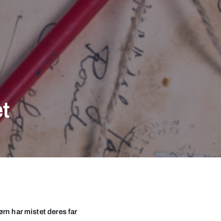
t
rn har mistet deres far