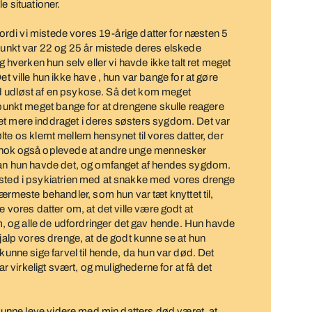
gle situationer.
 fordi vi mistede vores 19-årige datter for næsten 5
spunkt var 22 og 25 år mistede deres elskede
g hverken hun selv eller vi havde ikke talt ret meget
ille hun ikke have , hun var bange for at gøre
d udløst af en psykose. Så det kom meget
spunkt meget bange for at drengene skulle reagere
et mere inddraget i deres søsters sygdom. Det var
 følte os klemt mellem hensynet til vores datter, der
m nok også oplevede at andre unge mennesker
rdan hun havde det, og omfanget af hendes sygdom.
ssted i psykiatrien med at snakke med vores drenge
meste behandler, som hun var tæt knyttet til,
e vores datter om, at det ville være godt at
 og alle de udfordringer det gav hende. Hun havde
hjalp vores drenge, at de godt kunne se at hun
kunne sige farvel til hende, da hun var død. Det
har virkeligt svært, og mulighederne for at få det
t kunne leve videre med min datters død været, at