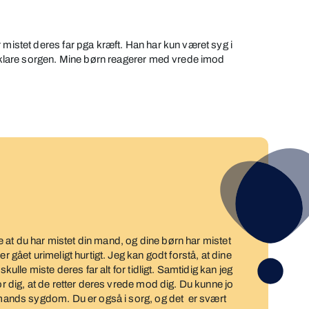
 mistet deres far pga kræft. Han har kun været syg i
at klare sorgen. Mine børn reagerer med vrede imod
øre at du har mistet din mand, og dine børn har mistet
r gået urimeligt hurtigt. Jeg kan godt forstå, at dine
skulle miste deres far alt for tidligt. Samtidig kan jeg
or dig, at de retter deres vrede mod dig. Du kunne jo
n mands sygdom. Du er også i sorg, og det er svært