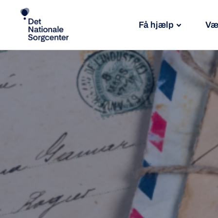
Få hjælp
Væ
Søg
efter: