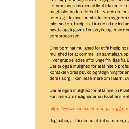
komme overens med at livet ikke er retfær
magtesløsheden i forhold til vores datter
som jeg ikke har, for min datters sygdom og
tale med os, hjælp til at træde ud og ind a
havde også gavn af en psykolog, men den 
sorgprocessen.
Dine børn har mulighed for at få hjælp ho
mulighed for at komme i en samtalegruppe 
Hver gruppe ledes af to unge frivillige fra
Der er også mulighed for at få hjælp prof
kontakte vores psykologrådgivning for en
deres sorg. I kan læse mere om I Børn, U
Der er også mulighed for at få hjælp i Kræ
kan læse om mulighederne i Kræftens B
https://www.cancer.dk/omsorg/sorggrup
Jeg håber, at I finder ud af det sammen, og