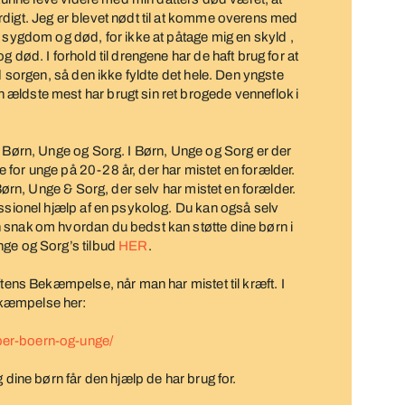
digt. Jeg er blevet nødt til at komme overens med
s sygdom og død, for ikke at påtage mig en skyld ,
 død. I forhold til drengene har de haft brug for at
d sorgen, så den ikke fyldte det hele. Den yngste
ældste mest har brugt sin ret brogede venneflok i
s Børn, Unge og Sorg. I Børn, Unge og Sorg er der
for unge på 20-28 år, der har mistet en forælder.
 Børn, Unge & Sorg, der selv har mistet en forælder.
essionel hjælp af en psykolog. Du kan også selv
 snak om hvordan du bedst kan støtte dine børn i
nge og Sorg’s tilbud
HER
.
ftens Bekæmpelse, når man har mistet til kræft. I
ekæmpelse her:
per-boern-og-unge/
 dine børn får den hjælp de har brug for.