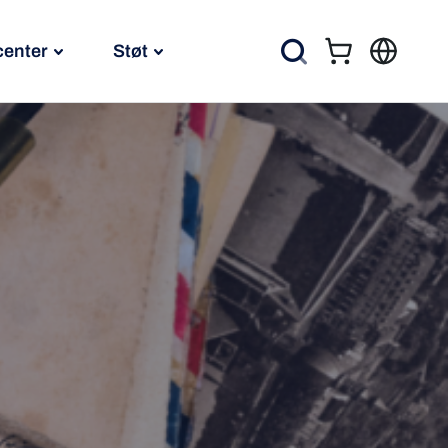
center
Støt
Kurv
Søg