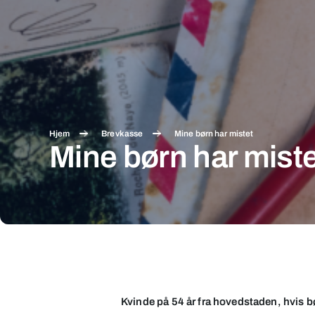
Hjem
Brevkasse
Mine børn har mistet
Mine børn har miste
Mine
børn
har
Kvinde på 54 år fra hovedstaden, hvis bø
mistet