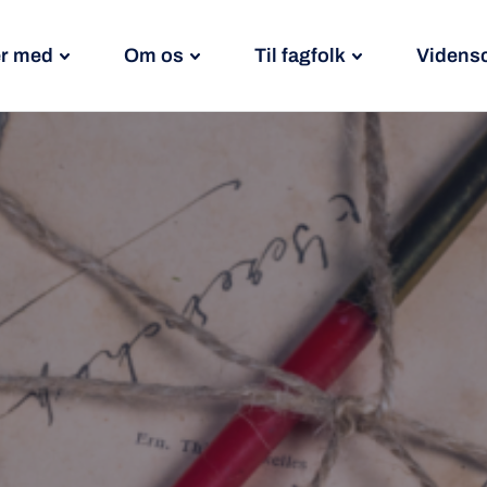
r med
Om os
Til fagfolk
Videns