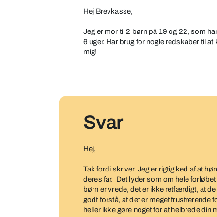
Hej Brevkasse,
Jeg er mor til 2 børn på 19 og 22, som har
6 uger. Har brug for nogle redskaber til 
mig!
Svar
Hej,
Tak fordi skriver. Jeg er rigtig ked af at h
deres far. Det lyder som om hele forløbet e
børn er vrede, det er ikke retfærdigt, at de 
godt forstå, at det er meget frustrerende f
heller ikke gøre noget for at helbrede di