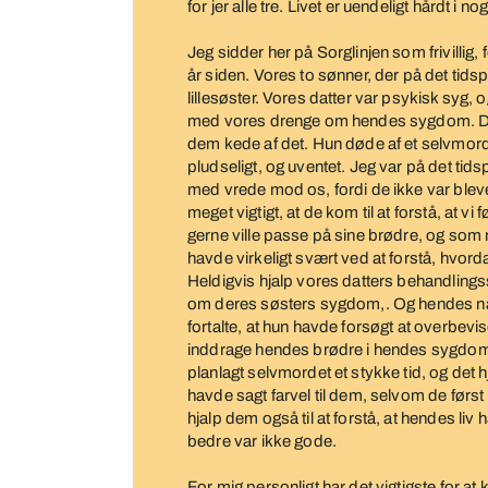
for jer alle tre. Livet er uendeligt hårdt i no
Jeg sidder her på Sorglinjen som frivillig,
år siden. Vores to sønner, der på det tid
lillesøster. Vores datter var psykisk syg, o
med vores drenge om hendes sygdom. Det v
dem kede af det. Hun døde af et selvmor
pludseligt, og uventet. Jeg var på det tid
med vrede mod os, fordi de ikke var blev
meget vigtigt, at de kom til at forstå, at vi
gerne ville passe på sine brødre, og so
havde virkeligt svært ved at forstå, hvo
Heldigvis hjalp vores datters behandling
om deres søsters sygdom,. Og hendes nær
fortalte, at hun havde forsøgt at overbevis
inddrage hendes brødre i hendes sygdom,
planlagt selvmordet et stykke tid, og det 
havde sagt farvel til dem, selvom de først 
hjalp dem også til at forstå, at hendes liv 
bedre var ikke gode.
For mig personligt har det vigtigste for a