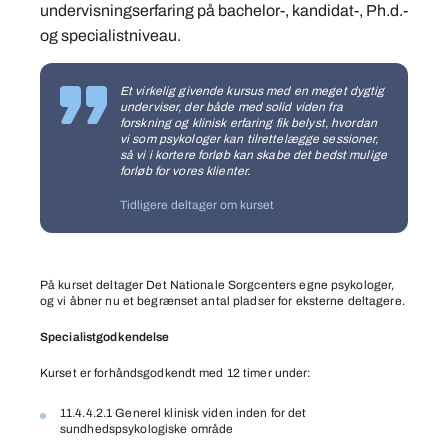
undervisningserfaring på bachelor-, kandidat-, Ph.d.-
og specialistniveau.
Et virkelig givende kursus med en meget dygtig
underviser, der både med solid viden fra
forskning og klinisk erfaring fik belyst, hvordan
vi som psykologer kan tilrettelægge sessioner,
så vi i kortere forløb kan skabe det bedst mulige
forløb for vores klienter.
Tidligere deltager om kurset
På kurset deltager Det Nationale Sorgcenters egne psykologer,
og vi åbner nu et begrænset antal pladser for eksterne deltagere.
Specialistgodkendelse
Kurset er forhåndsgodkendt med 12 timer under:
11.4.4.2.1 Generel klinisk viden inden for det
sundhedspsykologiske område