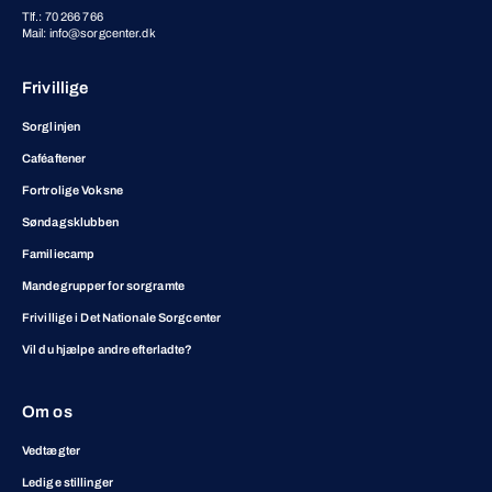
Tlf.: 70 266 766
Mail: info@sorgcenter.dk
Frivillige
Sorglinjen
Caféaftener
Fortrolige Voksne
Søndagsklubben
Familiecamp
Mandegrupper for sorgramte
Frivillige i Det Nationale Sorgcenter
Vil du hjælpe andre efterladte?
Om os
Vedtægter
Ledige stillinger