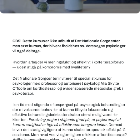
Korttidsterapiens
potentialer
OBS! Dette kursus er ikke udbudt af Det Nationale Sorgcenter,
og
men er et kursus, der bliver afholdt hos os. Vores egne psykologer
udfordringer:
vil også deltage.
Få
Hvordan arbejder vi meningsfuldt og effektivt i korte terapiforløb
mere
— uden at gå på kompromis med kvaliteten?
fokus
Det Nationale Sorgcenter inviterer til specialistkursus for
og
psykologer med professor og autoriseret psykolog Mia Skytte
intention
O’Toole om korttidsterapi og evidensbaserede metodiske greb i
psykoterapi.
i
din
I en tid med stigende efterspørgsel på psykologisk behandling er
der et voksende behov for at kunne tilbyde fokuserede og
intervention
effektive behandlingsforløb, der skaber størst mulig værdi for
klienten.
Forskning peger i stigende grad på, at psykoterapi af
kortere varighed er lige så effektiv som længere forløb.
Dermed
bliver det stadig vigtigere at kunne skabe terapeutisk effekt på få
sessioner. Men hvad ved vi egentlig om effekten af korttidsterapi?
Hvilke interventioner virker – og for hvem?