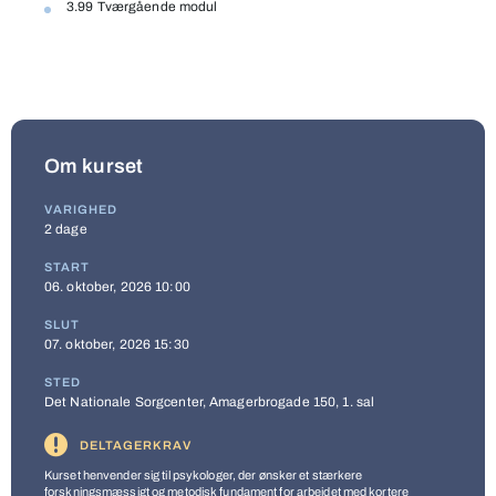
3.99 Tværgående modul
Om kurset
VARIGHED
2 dage
START
06. oktober, 2026 10:00
SLUT
07. oktober, 2026 15:30
STED
Det Nationale Sorgcenter, Amagerbrogade 150, 1. sal
DELTAGERKRAV
Kurset henvender sig til psykologer, der ønsker et stærkere
forskningsmæssigt og metodisk fundament for arbejdet med kortere