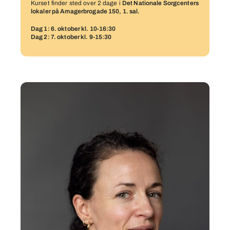
Kurset finder sted over 2 dage i
Det Nationale Sorgcenters
lokaler på Amagerbrogade 150, 1. sal.
Dag 1: 6. oktober kl. 10-16:30
Dag 2: 7. oktober kl. 9-15:30