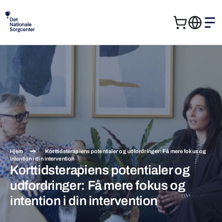
Kurv
Me
Søg
Søg
efter:
Hjem
Korttidsterapiens potentialer og udfordringer: Få mere fokus og
intention i din intervention
Korttidsterapiens potentialer og
udfordringer: Få mere fokus og
intention i din intervention