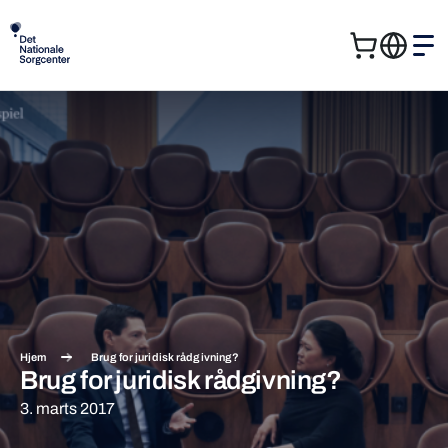
Kurv
Me
Søg
Søg
efter:
Hjem
Brug for juridisk rådgivning?
Brug for juridisk rådgivning?
3. marts 2017