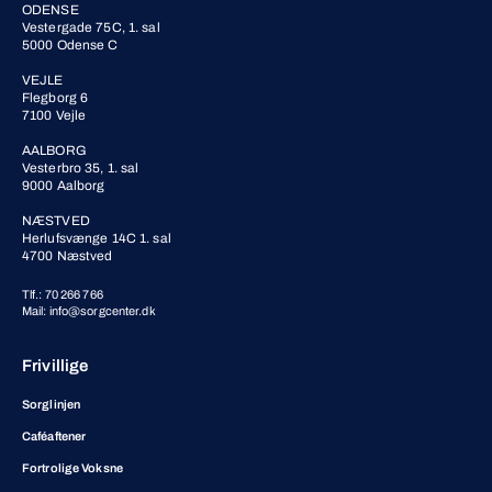
ODENSE
Vestergade 75C, 1. sal
5000 Odense C
VEJLE
Flegborg 6
7100 Vejle
AALBORG
Vesterbro 35, 1. sal
9000 Aalborg
NÆSTVED
Herlufsvænge 14C 1. sal
4700 Næstved
Tlf.: 70 266 766
Mail: info@sorgcenter.dk
Frivillige
Sorglinjen
Caféaftener
Fortrolige Voksne