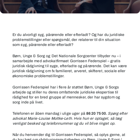
Brug
for
Er du alvorligt syg, pårørende eller efterladt? Og har du juridiske
problemstillinger eller spørgsmål, der relaterer til din situation
juridisk
som syg, pårørende eller efterladt?
rådgivning?
Børn, Unge & Sorg og Det Nationale Sorgcenter tilbyder nu – i
samarbejde med advokatfirmaet Gorrissen Federspiel – gratis
juridisk rådgivning til syge, efterladte og pårørende. Det kan være
juridisk rådgivning om fx familieret, arveret, skifteret, sociale eller
økonomiske problemstillinger.
Gorrissen Federspiel har i flere år støttet Børn, Unge & Sorgs
arbejde og stiller nu deres omfattende juridiske ekspertise til
rådighed for en bred gruppe af mennesker, der har sygdom og
sorg inde på livet.
Telefonen er åben mandag i ulige uger på
86 20 75 00.
Spørg efter
advokat Marie-Louise Moltke-Leth. Hvis hun er optaget, så læg
venligst besked og telefonnummer og du vil blive ringet op.
Når du henvender dig til Gorrissen Federspiel, så oplys gerne, at
du har hørt om rådgivningsmuligheden via Børn, Unge & Sorg /