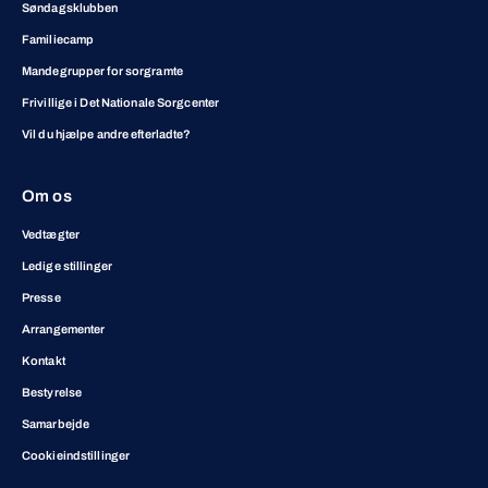
Søndagsklubben
Familiecamp
Mandegrupper for sorgramte
Frivillige i Det Nationale Sorgcenter
Vil du hjælpe andre efterladte?
Om os
Vedtægter
Ledige stillinger
Presse
Arrangementer
Kontakt
Bestyrelse
Samarbejde
Cookieindstillinger