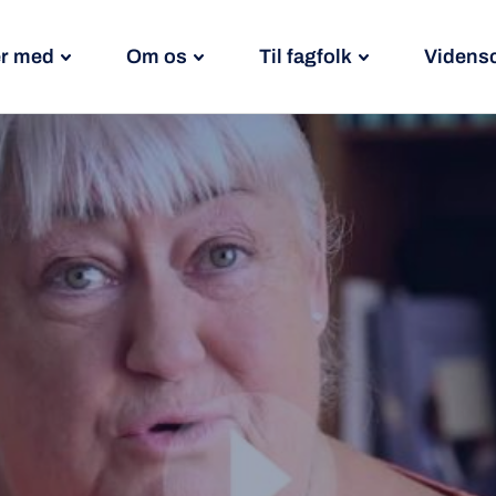
r med
Om os
Til fagfolk
Videns