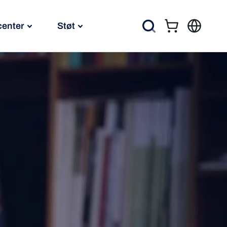
center
Støt
Kurv
Søg