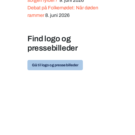
sorgen fylder?
9. juni 2026
Debat på Folkemødet: Når døden
rammer
8. juni 2026
Find logo og
pressebilleder
Gå til logo og pressebilleder