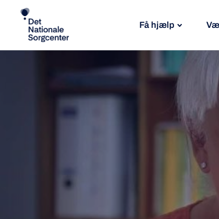
Få hjælp
Væ
Søg
efter: