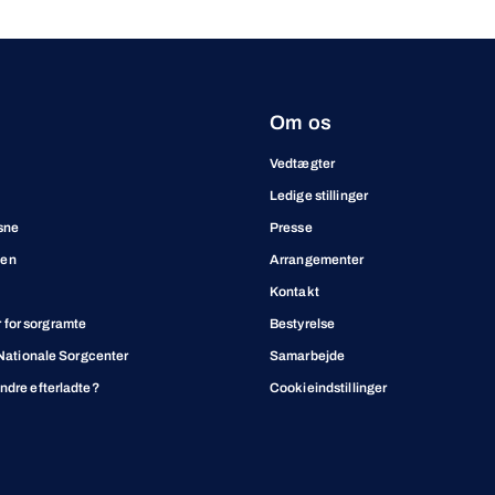
Om os
Vedtægter
Ledige stillinger
sne
Presse
ben
Arrangementer
Kontakt
for sorgramte
Bestyrelse
t Nationale Sorgcenter
Samarbejde
andre efterladte?
Cookieindstillinger