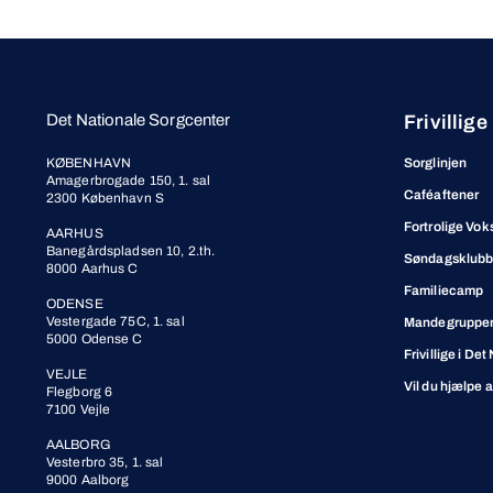
Det Nationale Sorgcenter
Frivillige
KØBENHAVN
Sorglinjen
Amagerbrogade 150, 1. sal
Caféaftener
2300 København S
Fortrolige Vok
AARHUS
Banegårdspladsen 10, 2.th.
Søndagsklub
8000 Aarhus C
Familiecamp
ODENSE
Vestergade 75C, 1. sal
Mandegrupper 
5000 Odense C
Frivillige i De
VEJLE
Vil du hjælpe 
Flegborg 6
7100 Vejle
AALBORG
Vesterbro 35, 1. sal
9000 Aalborg