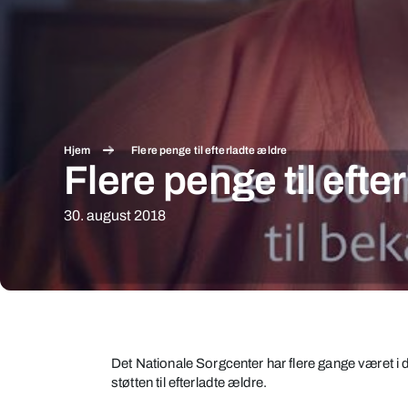
Hjem
Flere penge til efterladte ældre
Flere penge til efte
30. august 2018
Flere
penge
Det Nationale Sorgcenter har flere gange været i
til
støtten til efterladte ældre.
efterladte