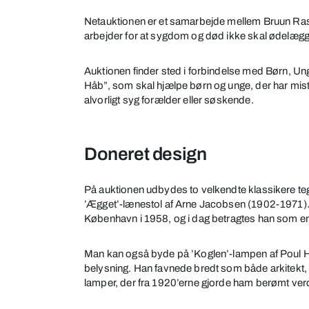
for
Netauktionen er et samarbejde mellem Bruun Ra
børn
arbejder for at sygdom og død ikke skal ødelægge
og
unge
Auktionen finder sted i forbindelse med Børn, 
i
Håb”, som skal hjælpe børn og unge, der har mistet
sorg
alvorligt syg forælder eller søskende.
Doneret design
På auktionen udbydes to velkendte klassikere tegn
’Ægget’-lænestol af Arne Jacobsen (1902-1971). J
København i 1958, og i dag betragtes han som en 
Man kan også byde på ’Koglen’-lampen af Poul H
belysning. Han favnede bredt som både arkitekt, ku
lamper, der fra 1920’erne gjorde ham berømt ver