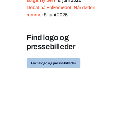
sorgen fylder?
9. juni 2026
Debat på Folkemødet: Når døden
rammer
8. juni 2026
Find logo og
pressebilleder
Gå til logo og pressebilleder