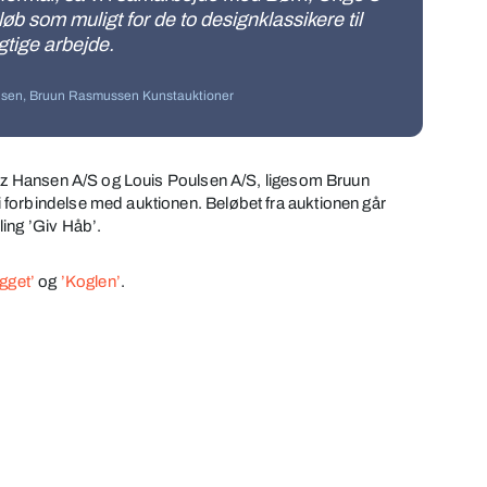
løb som muligt for de to designklassikere til
gtige arbejde.
elsen, Bruun Rasmussen Kunstauktioner
ritz Hansen A/S og Louis Poulsen A/S, ligesom Bruun
forbindelse med auktionen. Beløbet fra auktionen går
ing ’Giv Håb’.
gget’
og
’Koglen’
.