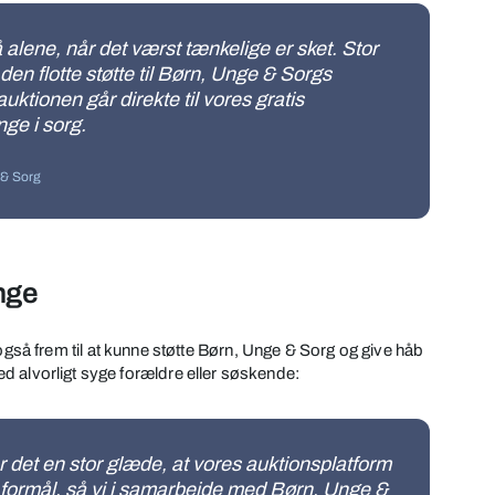
alene, når det værst tænkelige er sket. Stor
den flotte støtte til Børn, Unge & Sorgs
uktionen går direkte til vores gratis
nge i sorg.
 & Sorg
unge
å frem til at kunne støtte Børn, Unge & Sorg og give håb
med alvorligt syge forældre eller søskende:
 det en stor glæde, at vores auktionsplatform
e formål, så vi i samarbejde med Børn, Unge &