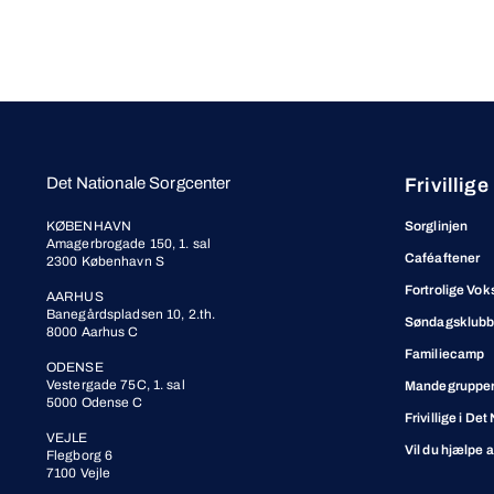
Det Nationale Sorgcenter
Frivillige
KØBENHAVN
Sorglinjen
Amagerbrogade 150, 1. sal
Caféaftener
2300 København S
Fortrolige Vok
AARHUS
Banegårdspladsen 10, 2.th.
Søndagsklub
8000 Aarhus C
Familiecamp
ODENSE
Vestergade 75C, 1. sal
Mandegrupper 
5000 Odense C
Frivillige i De
VEJLE
Vil du hjælpe 
Flegborg 6
7100 Vejle