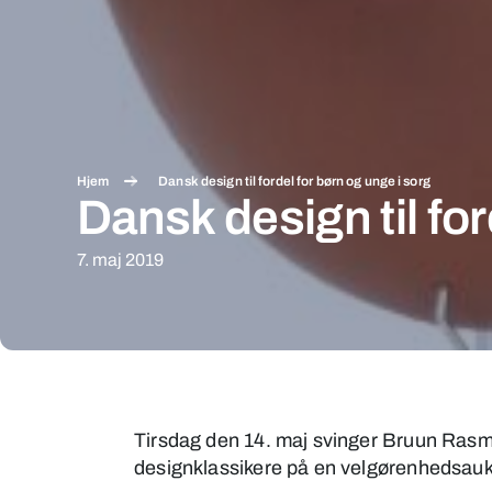
Hjem
Dansk design til fordel for børn og unge i sorg
Dansk design til for
7. maj 2019
Dansk
design
Tirsdag den 14. maj svinger Bruun Rasm
til
designklassikere på en velgørenhedsaukti
fordel