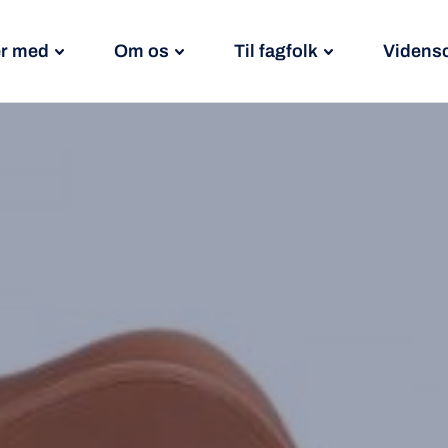
r med
Om os
Til fagfolk
Videns