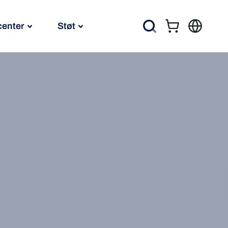
center
Støt
Kurv
Søg