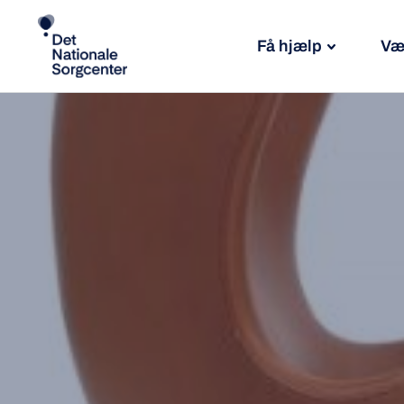
Få hjælp
Væ
Søg
efter: