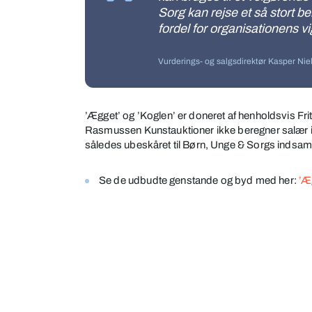
Sorg kan rejse et så stort be
fordel for organisationens vi
Vurderings- og salgsdirektør Kasper Ni
’Ægget’ og ’Koglen’ er doneret af henholdsvis F
Rasmussen Kunstauktioner ikke beregner salær i 
således ubeskåret til Børn, Unge & Sorgs indsaml
Se de udbudte genstande og byd med her:
’Æ