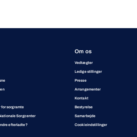
Om os
Vedtægter
Ledige stillinger
sne
Presse
ben
Arrangementer
Kontakt
for sorgramte
Bestyrelse
t Nationale Sorgcenter
Samarbejde
andre efterladte?
Cookieindstillinger