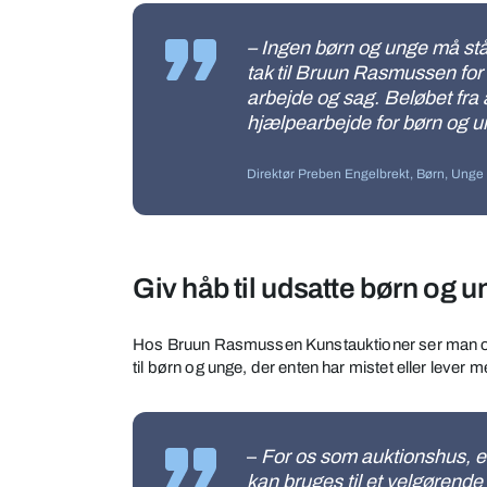
– Ingen børn og unge må stå 
tak til Bruun Rasmussen for 
arbejde og sag. Beløbet fra a
hjælpearbejde for børn og u
Direktør Preben Engelbrekt, Børn, Unge
Giv håb til udsatte børn og 
Hos Bruun Rasmussen Kunstauktioner ser man ogs
til børn og unge, der enten har mistet eller lever 
–
For os som auktionshus, er
kan bruges til et velgørend