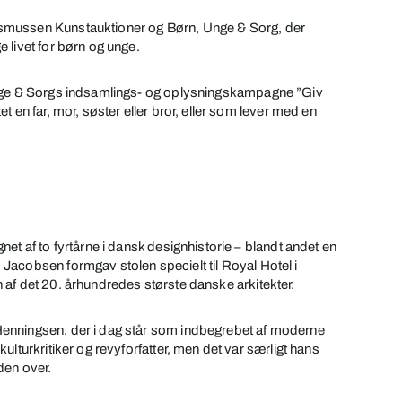
smussen Kunstauktioner og Børn, Unge & Sorg, der
 livet for børn og unge.
Unge & Sorgs indsamlings- og oplysningskampagne ”Giv
 en far, mor, søster eller bror, eller som lever med en
et af to fyrtårne i dansk designhistorie – blandt andet en
acobsen formgav stolen specielt til Royal Hotel i
af det 20. århundredes største danske arkitekter.
enningsen, der i dag står som indbegrebet af moderne
lturkritiker og revyforfatter, men det var særligt hans
den over.