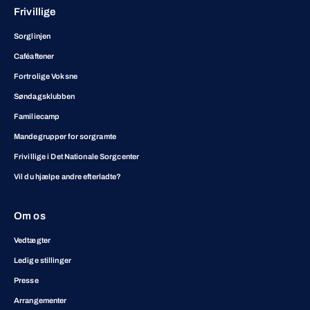
Frivillige
Sorglinjen
Caféaftener
Fortrolige Voksne
Søndagsklubben
Familiecamp
Mandegrupper for sorgramte
Frivillige i Det Nationale Sorgcenter
Vil du hjælpe andre efterladte?
Om os
Vedtægter
Ledige stillinger
Presse
Arrangementer