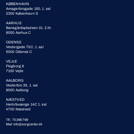
KØBENHAVN
Amagerbrogade 150, 1. sal
2300 København S
AARHUS
Banegårdspladsen 10, 2.th.
8000 Aarhus C
ODENSE
Vestergade 75C, 1. sal
5000 Odense C
VEJLE
Flegborg 6
7100 Vejle
AALBORG
Vesterbro 35, 1. sal
9000 Aalborg
NÆSTVED
Herlufsvænge 14C 1. sal
4700 Næstved
Tlf.: 70 266 766
Mail: info@sorgcenter.dk