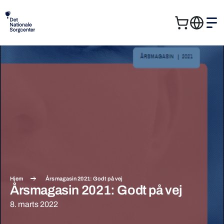
Kurv
Me
Søg
Søg
efter:
Hjem
Årsmagasin 2021: Godt på vej
Årsmagasin 2021: Godt på vej
8. marts 2022