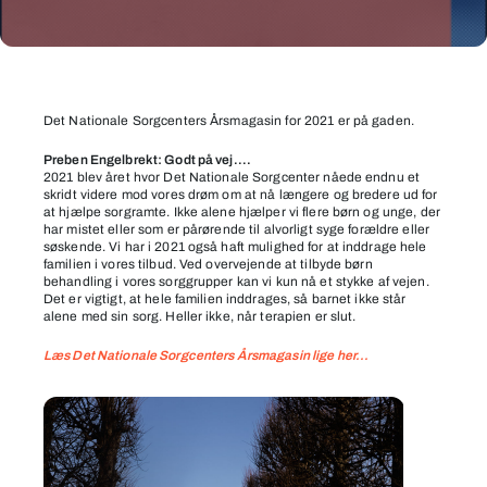
Årsmagasin
2021:
Det Nationale Sorgcenters Årsmagasin for 2021 er på gaden.
Godt
Preben Engelbrekt: Godt på vej….
på
2021 blev året hvor Det Nationale Sorgcenter nåede endnu et
skridt videre mod vores drøm om at nå længere og bredere ud for
vej
at hjælpe sorgramte. Ikke alene hjælper vi flere børn og unge, der
har mistet eller som er pårørende til alvorligt syge forældre eller
søskende. Vi har i 2021 også haft mulighed for at inddrage hele
familien i vores tilbud. Ved overvejende at tilbyde børn
behandling i vores sorggrupper kan vi kun nå et stykke af vejen.
Det er vigtigt, at hele familien inddrages, så barnet ikke står
alene med sin sorg. Heller ikke, når terapien er slut.
Læs Det Nationale Sorgcenters Årsmagasin lige her…