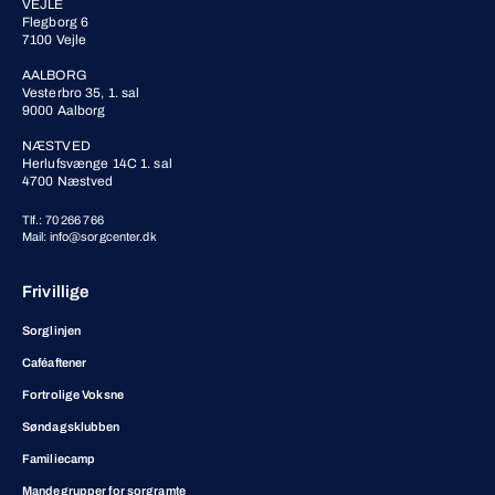
VEJLE
Flegborg 6
7100 Vejle
AALBORG
Vesterbro 35, 1. sal
9000 Aalborg
NÆSTVED
Herlufsvænge 14C 1. sal
4700 Næstved
Tlf.: 70 266 766
Mail: info@sorgcenter.dk
Frivillige
Sorglinjen
Caféaftener
Fortrolige Voksne
Søndagsklubben
Familiecamp
Mandegrupper for sorgramte