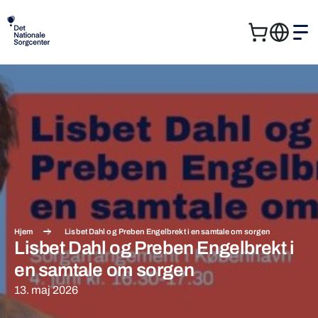
Kurv
Me
Søg
Søg
efter:
Hjem
Lisbet Dahl og Preben Engelbrekt i en samtale om sorgen
Lisbet Dahl og Preben Engelbrekt i
en samtale om sorgen
13. maj 2026