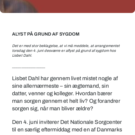
Lisbet
Dahl
ALYST PÅ GRUND AF SYGDOM
og
Det er med stor beklagelse, at vi må meddele, at arrangementet
Preben
torsdag den 4. juni desværre er aflyst på grund af sygdom hos
Engelbrekt
Lisbet Dahl.
i
__________________
en
Lisbet Dahl har gennem livet mistet nogle af
samtale
sine allernærmeste – sin ægtemand, sin
om
datter, venner og kolleger. Hvordan bærer
sorgen
man sorgen gennem et helt liv? Og forandrer
sorgen sig, når man bliver ældre?
Den 4. juni inviterer Det Nationale Sorgcenter
til en særlig eftermiddag med en af Danmarks