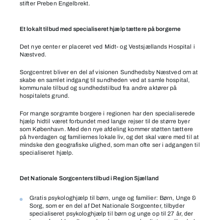
stifter Preben Engelbrekt.
Et lokalt tilbud med specialiseret hjælp tættere på borgerne
Det nye center er placeret ved Midt- og Vestsjællands Hospital i
Næstved.
Sorgcentret bliver en del af visionen Sundhedsby Næstved om at
skabe en samlet indgang til sundheden ved at samle hospital,
kommunale tilbud og sundhedstilbud fra andre aktører på
hospitalets grund.
For mange sorgramte borgere i regionen har den specialiserede
hjælp hidtil været forbundet med lange rejser til de større byer
som København. Med den nye afdeling kommer støtten tættere
på hverdagen og familiernes lokale liv, og det skal være med til at
mindske den geografiske ulighed, som man ofte ser i adgangen til
specialiseret hjælp.
Det Nationale Sorgcenters tilbud i Region Sjælland
Gratis psykologhjælp til børn, unge og familier: Børn, Unge &
Sorg, som er en del af Det Nationale Sorgcenter, tilbyder
specialiseret psykologhjælp til børn og unge op til 27 år, der