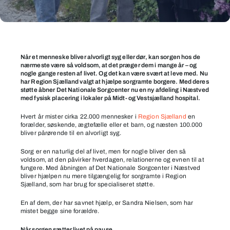
Nu
kan
Når et menneske bliver alvorligt syg eller dør, kan sorgen hos de
nærmeste være så voldsom, at det præger dem i mange år – og
sorgramte
nogle gange resten af livet. Og det kan være svært at leve med. Nu
i
har Region Sjælland valgt at hjælpe sorgramte borgere. Med deres
støtte åbner Det Nationale Sorgcenter nu en ny afdeling i Næstved
Region
med fysisk placering i lokaler på Midt- og Vestsjælland hospital.
Sjælland
Hvert år mister cirka 22.000 mennesker i
Region Sjælland
en
få
forælder, søskende, ægtefælle eller et barn, og næsten 100.000
gratis
bliver pårørende til en alvorligt syg.
hjælp
Sorg er en naturlig del af livet, men for nogle bliver den så
voldsom, at den påvirker hverdagen, relationerne og evnen til at
fungere. Med åbningen af Det Nationale Sorgcenter i Næstved
bliver hjælpen nu mere tilgængelig for sorgramte i Region
Sjælland, som har brug for specialiseret støtte.
En af dem, der har savnet hjælp, er Sandra Nielsen, som har
mistet begge sine forældre.
Når sorgen sætter livet på pause