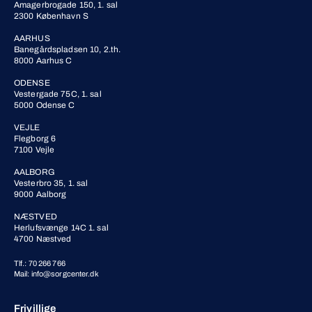
Amagerbrogade 150, 1. sal
2300 København S
AARHUS
Banegårdspladsen 10, 2.th.
8000 Aarhus C
ODENSE
Vestergade 75C, 1. sal
5000 Odense C
VEJLE
Flegborg 6
7100 Vejle
AALBORG
Vesterbro 35, 1. sal
9000 Aalborg
NÆSTVED
Herlufsvænge 14C 1. sal
4700 Næstved
Tlf.: 70 266 766
Mail: info@sorgcenter.dk
Frivillige