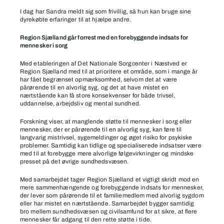
I dag har Sandra meldt sig som frivillig, så hun kan bruge sine
dyrekøbte erfaringer til at hjælpe andre.
Region Sjælland går forrest med en forebyggende indsats for
mennesker i sorg
Med etableringen af Det Nationale Sorgcenter i Næstved er
Region Sjælland med til at prioritere et område, som i mange år
har fået begrænset opmærksomhed, selvom det at være
pårørende til en alvorlig syg, og det at have mistet en
nærtstående kan få store konsekvenser for både trivsel,
uddannelse, arbejdsliv og mental sundhed.
Forskning viser, at manglende støtte til mennesker i sorg eller
mennesker, der er pårørende til en alvorlig syg, kan føre til
langvarig mistrivsel, sygemeldinger og øget risiko for psykiske
problemer. Samtidig kan tidlige og specialiserede indsatser være
med til at forebygge mere alvorlige følgevirkninger og mindske
presset på det øvrige sundhedsvæsen.
Med samarbejdet tager Region Sjælland et vigtigt skridt mod en
mere sammenhængende og forebyggende indsats for mennesker,
der lever som pårørende til et familiemedlem med alvorlig sygdom
eller har mistet en nærtstående. Samarbejdet bygger samtidig
bro mellem sundhedsvæsen og civilsamfund for at sikre, at flere
mennesker får adgang til den rette støtte i tide.