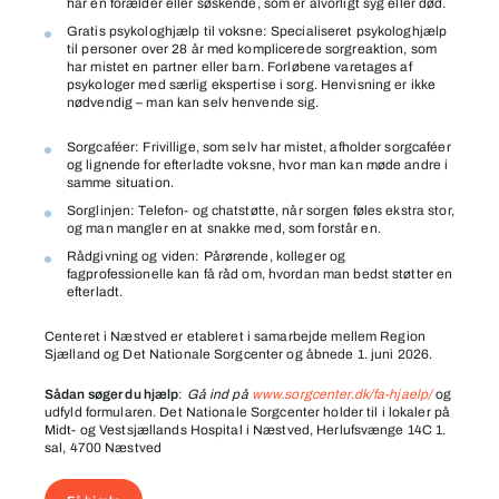
har en forælder eller søskende, som er alvorligt syg eller død.
Gratis psykologhjælp til voksne: Specialiseret psykologhjælp
til personer over 28 år med komplicerede sorgreaktion, som
har mistet en partner eller barn. Forløbene varetages af
psykologer med særlig ekspertise i sorg. Henvisning er ikke
nødvendig – man kan selv henvende sig.
Sorgcaféer: Frivillige, som selv har mistet, afholder sorgcaféer
og lignende for efterladte voksne, hvor man kan møde andre i
samme situation.
Sorglinjen: Telefon- og chatstøtte, når sorgen føles ekstra stor,
og man mangler en at snakke med, som forstår en.
Rådgivning og viden: Pårørende, kolleger og
fagprofessionelle kan få råd om, hvordan man bedst støtter en
efterladt.
Centeret i Næstved er etableret i samarbejde mellem Region
Sjælland og Det Nationale Sorgcenter og åbnede 1. juni 2026.
Sådan søger du hjælp
:
Gå ind på
www.sorgcenter.dk/fa-hjaelp/
og
udfyld formularen. Det Nationale Sorgcenter holder til i lokaler på
Midt- og Vestsjællands Hospital i Næstved, Herlufsvænge 14C 1.
sal, 4700 Næstved