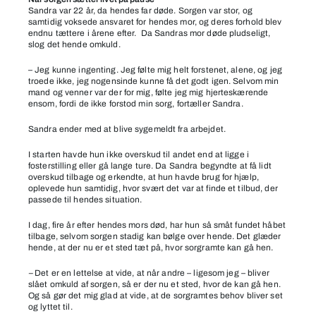
Sandra var 22 år, da hendes far døde. Sorgen var stor, og
samtidig voksede ansvaret for hendes mor, og deres forhold blev
endnu tættere i årene efter. Da Sandras mor døde pludseligt,
slog det hende omkuld.
– Jeg kunne ingenting. Jeg følte mig helt forstenet, alene, og jeg
troede ikke, jeg nogensinde kunne få det godt igen. Selvom min
mand og venner var der for mig, følte jeg mig hjerteskærende
ensom, fordi de ikke forstod min sorg, fortæller Sandra.
Sandra ender med at blive sygemeldt fra arbejdet.
I starten havde hun ikke overskud til andet end at ligge i
fosterstilling eller gå lange ture. Da Sandra begyndte at få lidt
overskud tilbage og erkendte, at hun havde brug for hjælp,
oplevede hun samtidig, hvor svært det var at finde et tilbud, der
passede til hendes situation.
I dag, fire år efter hendes mors død, har hun så småt fundet håbet
tilbage, selvom sorgen stadig kan bølge over hende. Det glæder
hende, at der nu er et sted tæt på, hvor sorgramte kan gå hen.
–
Det er en lettelse at vide, at når andre – ligesom jeg – bliver
slået omkuld af sorgen, så er der nu et sted, hvor de kan gå hen.
Og så gør det mig glad at vide, at de sorgramtes behov bliver set
og lyttet til.