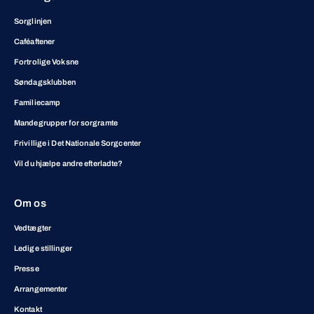
Sorglinjen
Caféaftener
Fortrolige Voksne
Søndagsklubben
Familiecamp
Mandegrupper for sorgramte
Frivillige i Det Nationale Sorgcenter
Vil du hjælpe andre efterladte?
Om os
Vedtægter
Ledige stillinger
Presse
Arrangementer
Kontakt