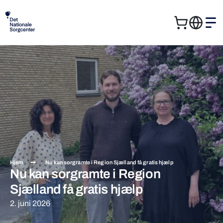
Kurv
Me
Søg
Søg
efter:
Hjem
Nu kan sorgramte i Region Sjælland få gratis hjælp
Nu kan sorgramte i Region
Sjælland få gratis hjælp
2. juni 2026