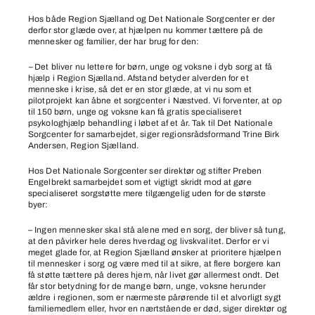
Hos både Region Sjælland og Det Nationale Sorgcenter er der
derfor stor glæde over, at hjælpen nu kommer tættere på de
mennesker og familier, der har brug for den:
–
Det bliver nu lettere for børn, unge og voksne i dyb sorg at få
hjælp i Region Sjælland. Afstand betyder alverden for et
menneske i krise, så det er en stor glæde, at vi nu som et
pilotprojekt kan åbne et sorgcenter i Næstved. Vi forventer, at op
til 150 børn, unge og voksne kan få gratis specialiseret
psykologhjælp behandling i løbet af et år. Tak til Det Nationale
Sorgcenter for samarbejdet
,
siger regionsrådsformand Trine Birk
Andersen, Region Sjælland.
Hos Det Nationale Sorgcenter ser direktør og stifter Preben
Engelbrekt samarbejdet som et vigtigt skridt mod at gøre
specialiseret sorgstøtte mere tilgængelig uden for de største
byer:
– Ingen mennesker skal stå alene med en sorg, der bliver så tung,
at den påvirker hele deres hverdag og livskvalitet. Derfor er vi
meget glade for, at Region Sjælland ønsker at prioritere hjælpen
til mennesker i sorg og være med til at sikre, at flere borgere kan
få støtte tættere på deres hjem, når livet gør allermest ondt. Det
får stor betydning for de mange børn, unge, voksne herunder
ældre i regionen, som er nærmeste pårørende til et alvorligt sygt
familiemedlem eller, hvor en nærtstående er død
,
siger direktør og