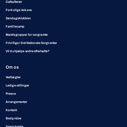
Caféaftener
Fortrolige Voksne
Søndagsklubben
Familiecamp
Mandegrupper for sorgramte
Frivillige i Det Nationale Sorgcenter
Vil du hjælpe andre efterladte?
Om os
Vedtægter
Ledige stillinger
Presse
Arrangementer
Kontakt
Bestyrelse
Samarbejde