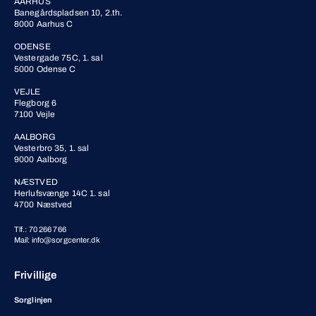
AARHUS
Banegårdspladsen 10, 2.th.
8000 Aarhus C
ODENSE
Vestergade 75C, 1. sal
5000 Odense C
VEJLE
Flegborg 6
7100 Vejle
AALBORG
Vesterbro 35, 1. sal
9000 Aalborg
NÆSTVED
Herlufsvænge 14C 1. sal
4700 Næstved
Tlf.: 70 266 766
Mail: info@sorgcenter.dk
Frivillige
Sorglinjen