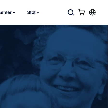
center
Støt
Kurv
Søg