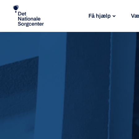
Få hjælp
Væ
Søg
efter: