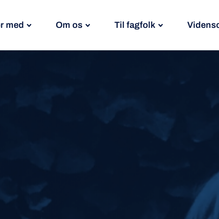
r med
Om os
Til fagfolk
Videns