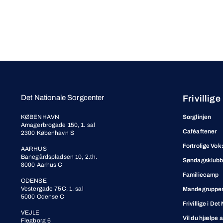
Det Nationale Sorgcenter
Frivillige
KØBENHAVN
Sorglinjen
Amagerbrogade 150, 1. sal
Caféaftener
2300 København S
Fortrolige Vok
AARHUS
Banegårdspladsen 10, 2.th.
Søndagsklub
8000 Aarhus C
Familiecamp
ODENSE
Vestergade 75C, 1. sal
Mandegrupper 
5000 Odense C
Frivillige i De
VEJLE
Vil du hjælpe 
Flegborg 6