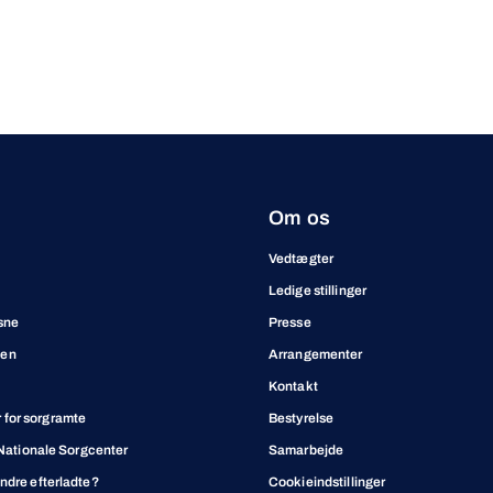
Om os
Vedtægter
Ledige stillinger
sne
Presse
ben
Arrangementer
Kontakt
for sorgramte
Bestyrelse
t Nationale Sorgcenter
Samarbejde
andre efterladte?
Cookieindstillinger