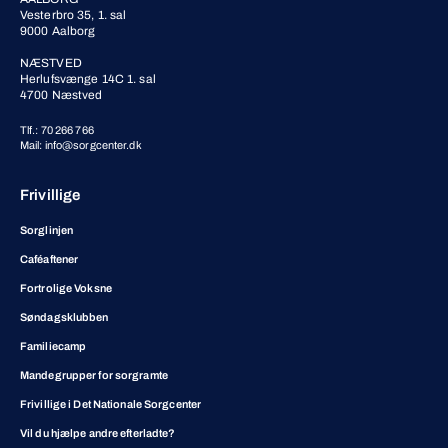
Vesterbro 35, 1. sal
9000 Aalborg
NÆSTVED
Herlufsvænge 14C 1. sal
4700 Næstved
Tlf.: 70 266 766
Mail: info@sorgcenter.dk
Frivillige
Sorglinjen
Caféaftener
Fortrolige Voksne
Søndagsklubben
Familiecamp
Mandegrupper for sorgramte
Frivillige i Det Nationale Sorgcenter
Vil du hjælpe andre efterladte?