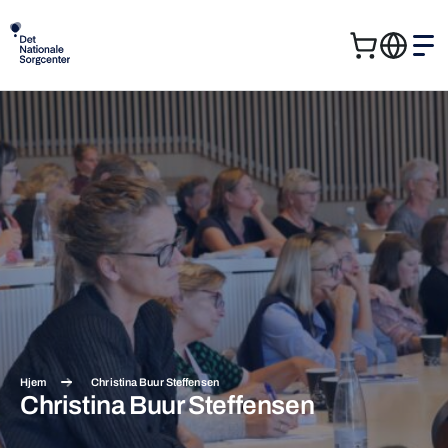
Kurv
Me
Søg
Søg
efter:
Hjem
Christina Buur Steffensen
Christina Buur Steffensen