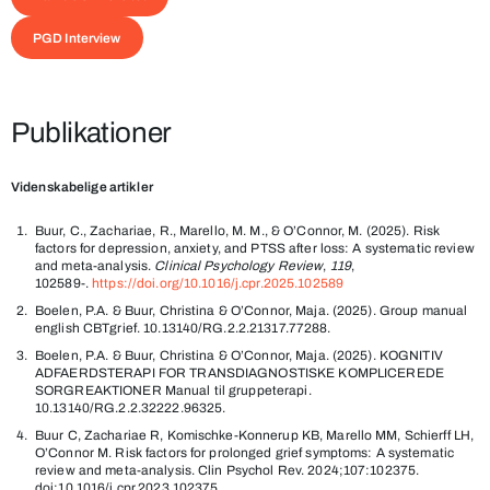
PGD Interview
Publikationer
Videnskabelige artikler
Buur, C., Zachariae, R., Marello, M. M., & O’Connor, M. (2025). Risk
factors for depression, anxiety, and PTSS after loss: A systematic review
and meta-analysis.
Clinical Psychology Review
,
119
,
102589-.
https://doi.org/10.1016/j.cpr.2025.102589
Boelen, P.A. & Buur, Christina & O’Connor, Maja. (2025). Group manual
english CBTgrief. 10.13140/RG.2.2.21317.77288.
Boelen, P.A. & Buur, Christina & O’Connor, Maja. (2025). KOGNITIV
ADFAERDSTERAPI FOR TRANSDIAGNOSTISKE KOMPLICEREDE
SORGREAKTIONER Manual til gruppeterapi.
10.13140/RG.2.2.32222.96325.
Buur C, Zachariae R, Komischke-Konnerup KB, Marello MM, Schierff LH,
O’Connor M. Risk factors for prolonged grief symptoms: A systematic
review and meta-analysis. Clin Psychol Rev. 2024;107:102375.
doi:10.1016/j.cpr.2023.102375