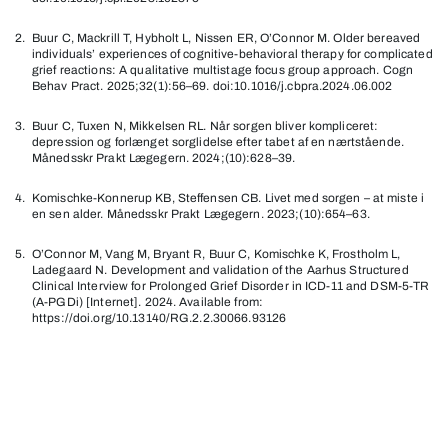
Buur C, Mackrill T, Hybholt L, Nissen ER, O’Connor M. Older bereaved
individuals’ experiences of cognitive-behavioral therapy for complicated
grief reactions: A qualitative multistage focus group approach. Cogn
Behav Pract. 2025;32(1):56–69. doi:10.1016/j.cbpra.2024.06.002
Buur C, Tuxen N, Mikkelsen RL. Når sorgen bliver kompliceret:
depression og forlænget sorglidelse efter tabet af en nærtstående.
Månedsskr Prakt Lægegern. 2024;(10):628–39.
Komischke-Konnerup KB, Steffensen CB. Livet med sorgen – at miste i
en sen alder. Månedsskr Prakt Lægegern. 2023;(10):654–63.
O’Connor M, Vang M, Bryant R, Buur C, Komischke K, Frostholm L,
Ladegaard N. Development and validation of the Aarhus Structured
Clinical Interview for Prolonged Grief Disorder in ICD-11 and DSM-5-TR
(A-PGDi) [Internet]. 2024. Available from:
https://doi.org/10.13140/RG.2.2.30066.93126