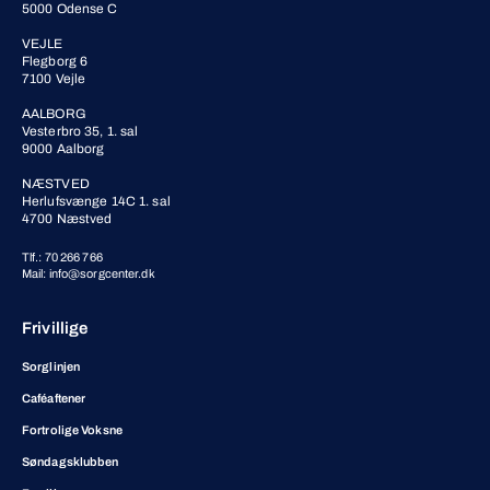
5000 Odense C
VEJLE
Flegborg 6
7100 Vejle
AALBORG
Vesterbro 35, 1. sal
9000 Aalborg
NÆSTVED
Herlufsvænge 14C 1. sal
4700 Næstved
Tlf.: 70 266 766
Mail: info@sorgcenter.dk
Frivillige
Sorglinjen
Caféaftener
Fortrolige Voksne
Søndagsklubben