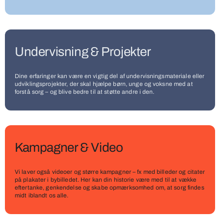
Undervisning & Projekter
Dine erfaringer kan være en vigtig del af undervisningsmateriale eller
udviklingsprojekter, der skal hjælpe børn, unge og voksne med at
forstå sorg – og blive bedre til at støtte andre i den.
Kampagner & Video
Vi laver også videoer og større kampagner – fx med billeder og citater
på plakater i bybilledet. Her kan din historie være med til at vække
eftertanke, genkendelse og skabe opmærksomhed om, at sorg findes
midt iblandt os alle.