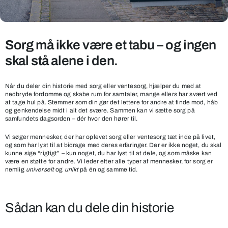
Sorg må ikke være et tabu – og ingen
Din
historie
skal stå alene i den.
gør
en
Når du deler din historie med sorg eller ventesorg, hjælper du med at
forskel
nedbryde fordomme og skabe rum for samtaler, mange ellers har svært ved
at tage hul på. Stemmer som din gør det lettere for andre at finde mod, håb
og genkendelse midt i alt det svære. Sammen kan vi sætte sorg på
samfundets dagsorden – dér hvor den hører til.
Vi søger mennesker, der har oplevet sorg eller ventesorg tæt inde på livet,
og som har lyst til at bidrage med deres erfaringer. Der er ikke noget, du skal
kunne sige “rigtigt” – kun noget, du har lyst til at dele, og som måske kan
være en støtte for andre. Vi leder efter alle typer af mennesker, for sorg er
nemlig
universelt
og
unikt
på én og samme tid.
Sådan kan du dele din historie