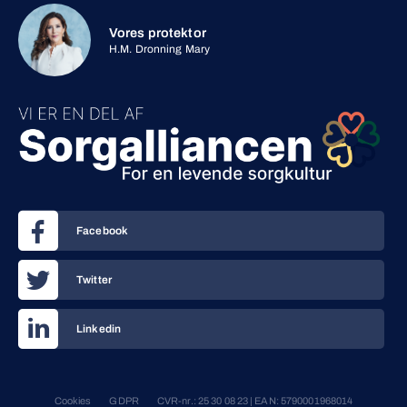
Vores protektor
H.M. Dronning Mary
Facebook
Twitter
Linkedin
Cookies
GDPR
CVR-nr.: 25 30 08 23 | EAN: 5790001968014