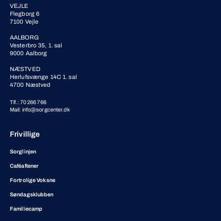
VEJLE
Flegborg 6
7100 Vejle
AALBORG
Vesterbro 35, 1. sal
9000 Aalborg
NÆSTVED
Herlufsvænge 14C 1. sal
4700 Næstved
Tlf.: 70 266 766
Mail: info@sorgcenter.dk
Frivillige
Sorglinjen
Caféaftener
Fortrolige Voksne
Søndagsklubben
Familiecamp