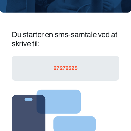
SMS
–
Du starter en sms-samtale ved at
når
skrive til:
det
passer
dig!
27272525