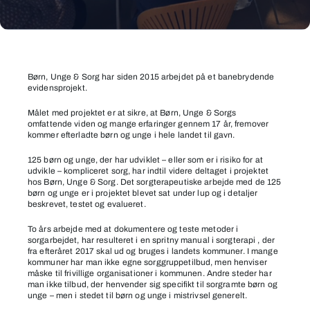
Ny
sorgmanual
Børn, Unge & Sorg har siden 2015 arbejdet på et banebrydende
evidensprojekt.
skal
testes
Målet med projektet er at sikre, at Børn, Unge & Sorgs
omfattende viden og mange erfaringer gennem 17 år, fremover
i
kommer efterladte børn og unge i hele landet til gavn.
kommuner
125 børn og unge, der har udviklet – eller som er i risiko for at
udvikle – kompliceret sorg, har indtil videre deltaget i projektet
hos Børn, Unge & Sorg. Det sorgterapeutiske arbejde med de 125
børn og unge er i projektet blevet sat under lup og i detaljer
beskrevet, testet og evalueret.
To års arbejde med at dokumentere og teste metoder i
sorgarbejdet, har resulteret i en spritny manual i sorgterapi , der
fra efteråret 2017 skal ud og bruges i landets kommuner. I mange
kommuner har man ikke egne sorggruppetilbud, men henviser
måske til frivillige organisationer i kommunen. Andre steder har
man ikke tilbud, der henvender sig specifikt til sorgramte børn og
unge – men i stedet til børn og unge i mistrivsel generelt.