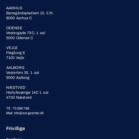
AARHUS
Banegårdspladsen 10, 2.th.
8000 Aarhus C
ODENSE
Vestergade 75C, 1. sal
5000 Odense C
VEJLE
Flegborg 6
7100 Vejle
AALBORG
Vesterbro 35, 1. sal
9000 Aalborg
NÆSTVED
Herlufsvænge 14C 1. sal
4700 Næstved
Tlf.: 70 266 766
Mail: info@sorgcenter.dk
Frivillige