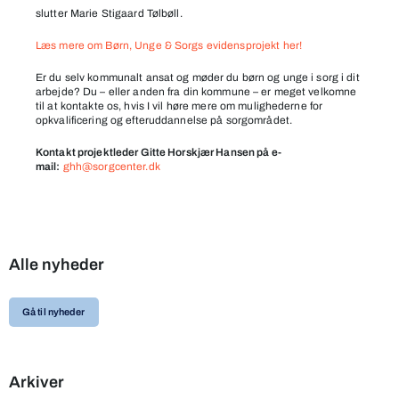
slutter Marie Stigaard Tølbøll.
Læs mere om Børn, Unge & Sorgs evidensprojekt her!
Er du selv kommunalt ansat og møder du børn og unge i sorg i dit
arbejde? Du – eller anden fra din kommune – er meget velkomne
til at kontakte os, hvis I vil høre mere om mulighederne for
opkvalificering og efteruddannelse på sorgområdet.
Kontakt projektleder Gitte Horskjær Hansen på e-
mail:
ghh@sorgcenter.dk
Alle nyheder
Gå til nyheder
Arkiver