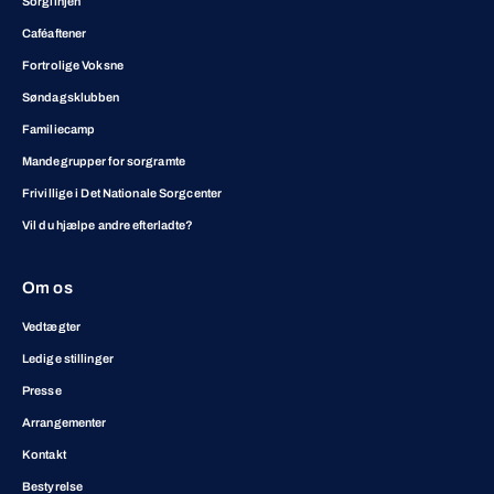
Sorglinjen
Caféaftener
Fortrolige Voksne
Søndagsklubben
Familiecamp
Mandegrupper for sorgramte
Frivillige i Det Nationale Sorgcenter
Vil du hjælpe andre efterladte?
Om os
Vedtægter
Ledige stillinger
Presse
Arrangementer
Kontakt
Bestyrelse