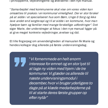
i principperne, vejledningerne og øvelserne i den nye manual.
”
Samarbejdet med kommunerne skal vise om vores viden kan
omsættes til praksis i en kommunal virkelighed. Der er stor forskel
på at sidde i et specialiseret hus som Børn, Unge & Sorg og ikke
lave andet end sorgterapi og til at sidde i en kommune, hvor man
hjælper børn og familier med mange forskellige udfordringer”
. Det
siger Marie, der understreger at fokus i den nye manual ligger på
at give meget konkrete vejledninger, øvelser og råd.
Et lille fingerpeg om anvendeligheden af manualen fik Marie og
hendes kolleger dog allerede på første undervisningsdag.
”
Vi fornemmede en helt enorm
interesse for emnet og en stor lyst til
at tage ny viden med hjem i de tre
kommuner. Vi glæder os allerede til
næste undervisningsmodul i
december, hvor vi bruger yderligere to
dage på at klæde medarbejderne på
til at starte deres første grupper op
efter nytår”