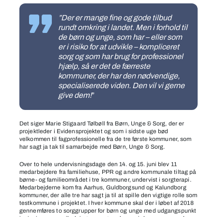
”Der er mange fine og gode tilbud
rundt omkring i landet. Men i forhold til
de børn og unge, som har – eller som
er i risiko for at udvikle – kompliceret
sorg og som har brug for professionel
hjælp, så er det de færreste
kommuner, der har den nødvendige,
specialiserede viden. Den vil vi gerne
give dem!
”
Det siger Marie Stigaard Tølbøll fra Børn, Unge & Sorg, der er
projektleder i Evidensprojektet og som i sidste uge bød
velkommen til fagprofessionelle fra de tre første kommuner, som
har sagt ja tak til samarbejde med Børn, Unge & Sorg.
Over to hele undervisningsdage den 14. og 15. juni blev 11
medarbejdere fra familiehuse, PPR og andre kommunale tiltag på
børne- og familieområdet i tre kommuner, undervist i sorgterapi.
Medarbejderne kom fra Aarhus, Guldborgsund og Kalundborg
kommuner, der alle tre har sagt ja til at spille den vigtige rolle som
testkommune i projektet. I hver kommune skal der i løbet af 2018
gennemføres to sorggrupper for børn og unge med udgangspunkt