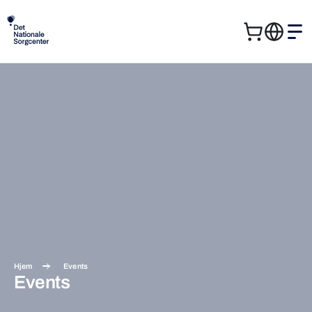
Kurv
Me
Søg
Søg
efter:
Hjem
Events
Events