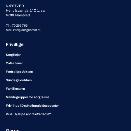
NÆSTVED
Herlufsvænge 14C 1. sal
4700 Næstved
Tlf.: 70 266 766
Mail: info@sorgcenter.dk
Frivillige
Sorglinjen
Caféaftener
Fortrolige Voksne
Søndagsklubben
Familiecamp
Mandegrupper for sorgramte
Frivillige i Det Nationale Sorgcenter
Vil du hjælpe andre efterladte?
Om os