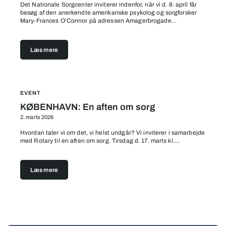
Det Nationale Sorgcenter inviterer indenfor, når vi d. 8. april får
besøg af den anerkendte amerikanske psykolog og sorgforsker
Mary-Frances O’Connor på adressen Amagerbrogade…
Læs mere
EVENT
KØBENHAVN: En aften om sorg
2. marts 2026
Hvordan taler vi om det, vi helst undgår? Vi inviterer i samarbejde
med Rotary til en aften om sorg. Tirsdag d. 17. marts kl.…
Læs mere