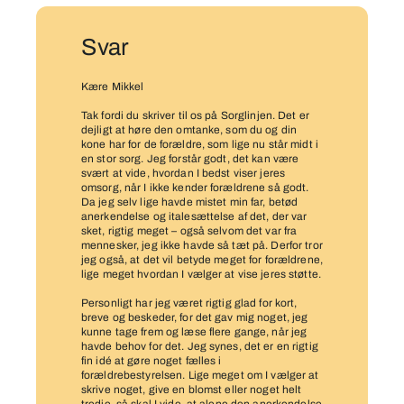
Svar
Kære Mikkel
Tak fordi du skriver til os på Sorglinjen. Det er
dejligt at høre den omtanke, som du og din
kone har for de forældre, som lige nu står midt i
en stor sorg. Jeg forstår godt, det kan være
svært at vide, hvordan I bedst viser jeres
omsorg, når I ikke kender forældrene så godt.
Da jeg selv lige havde mistet min far, betød
anerkendelse og italesættelse af det, der var
sket, rigtig meget – også selvom det var fra
mennesker, jeg ikke havde så tæt på. Derfor tror
jeg også, at det vil betyde meget for forældrene,
lige meget hvordan I vælger at vise jeres støtte.
Personligt har jeg været rigtig glad for kort,
breve og beskeder, for det gav mig noget, jeg
kunne tage frem og læse flere gange, når jeg
havde behov for det. Jeg synes, det er en rigtig
fin idé at gøre noget fælles i
forældrebestyrelsen. Lige meget om I vælger at
skrive noget, give en blomst eller noget helt