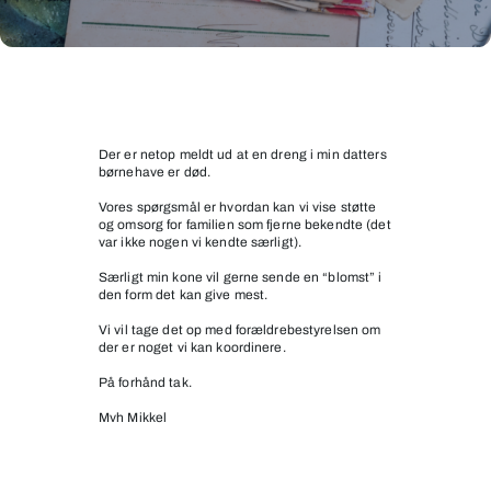
5
årig
fra
Der er netop meldt ud at en dreng i min datters
børnehave er død.
min
datter
Vores spørgsmål er hvordan kan vi vise støtte
og omsorg for familien som fjerne bekendte (det
børnehaven
var ikke nogen vi kendte særligt).
er
Særligt min kone vil gerne sende en “blomst” i
død
den form det kan give mest.
pludseligt
Vi vil tage det op med forældrebestyrelsen om
der er noget vi kan koordinere.
På forhånd tak.
Mvh Mikkel