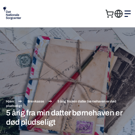
Kurv
Me
Søg
Søg
efter:
Hjem
Brevkasse
5 årig fra min datter børnehaven er død
pludseligt
5 årig fra min datter børnehaven er
død pludseligt