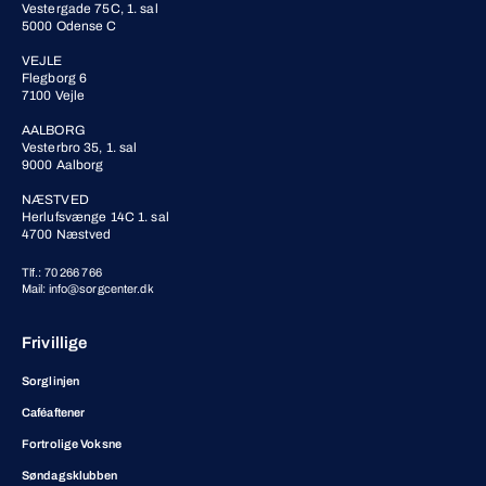
Vestergade 75C, 1. sal
5000 Odense C
VEJLE
Flegborg 6
7100 Vejle
AALBORG
Vesterbro 35, 1. sal
9000 Aalborg
NÆSTVED
Herlufsvænge 14C 1. sal
4700 Næstved
Tlf.: 70 266 766
Mail: info@sorgcenter.dk
Frivillige
Sorglinjen
Caféaftener
Fortrolige Voksne
Søndagsklubben