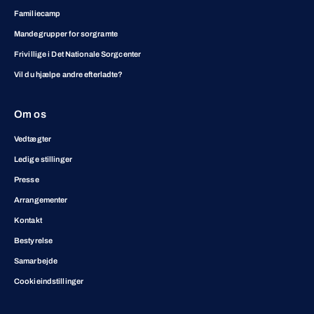
Familiecamp
Mandegrupper for sorgramte
Frivillige i Det Nationale Sorgcenter
Vil du hjælpe andre efterladte?
Om os
Vedtægter
Ledige stillinger
Presse
Arrangementer
Kontakt
Bestyrelse
Samarbejde
Cookieindstillinger