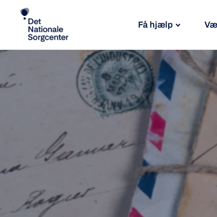
Få hjælp
Væ
Søg
efter: