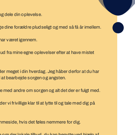
 og dele din oplevelse.
gge dine forældre pludseligt og med så få år imellem.
har været igennem.
ud fra mine egne oplevelser efter at have mistet
der meget i din hverdag. Jeg håber derfor at du har
l at bearbejde sorgen og angsten.
tale med andre om sorgen og alt det der er fulgt med.
vi frivillige klar til at lytte til og tale med dig på
meside, hvis det føles nemmere for dig.
 om der lokale tilbud, du kan benytte ved hjælp af