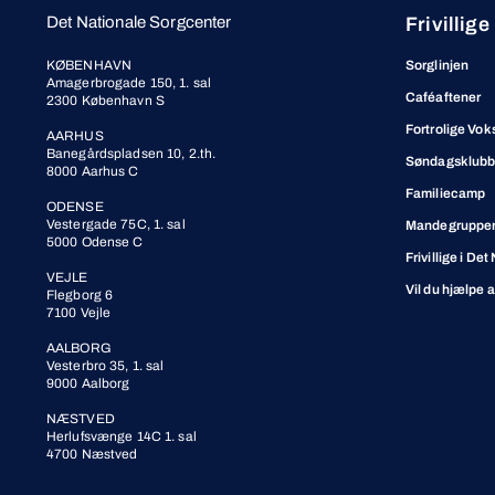
Det Nationale Sorgcenter
Frivillige
KØBENHAVN
Sorglinjen
Amagerbrogade 150, 1. sal
Caféaftener
2300 København S
Fortrolige Vok
AARHUS
Banegårdspladsen 10, 2.th.
Søndagsklub
8000 Aarhus C
Familiecamp
ODENSE
Vestergade 75C, 1. sal
Mandegrupper 
5000 Odense C
Frivillige i De
VEJLE
Vil du hjælpe 
Flegborg 6
7100 Vejle
AALBORG
Vesterbro 35, 1. sal
9000 Aalborg
NÆSTVED
Herlufsvænge 14C 1. sal
4700 Næstved