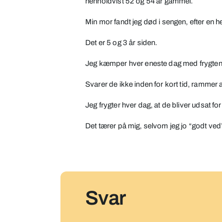
henholdvist 52 og 54 år gammel.
2
års
Min mor fandt jeg død i sengen, efter en 
mellemrum
Det er 5 og 3 år siden.
Jeg kæmper hver eneste dag med frygten fo
Svarer de ikke inden for kort tid, rammer
Jeg frygter hver dag, at de bliver udsat for
Det tærer på mig, selvom jeg jo “godt ved
Svar