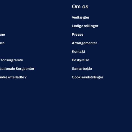
Om os
Vedtægter
Ledige stillinger
sne
Presse
ben
Arrangementer
Kontakt
for sorgramte
Bestyrelse
t Nationale Sorgcenter
Samarbejde
andre efterladte?
Cookieindstillinger