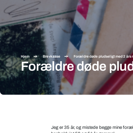
Hjem
Brevkasse
Forældre døde pludseligt med 2 års
Forældre døde plud
Forældre
døde
pludseligt
Jeg er 35 år, og mistede begge mine foræ
med