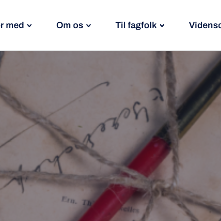
r med
Om os
Til fagfolk
Videns