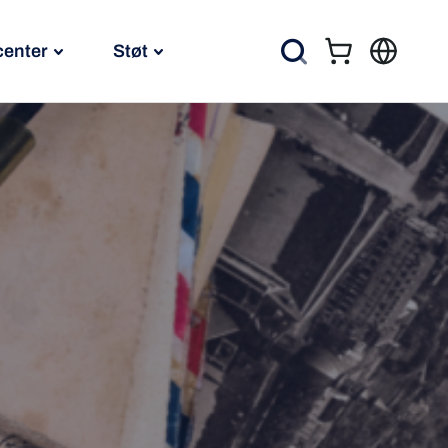
center
Støt
Kurv
Søg