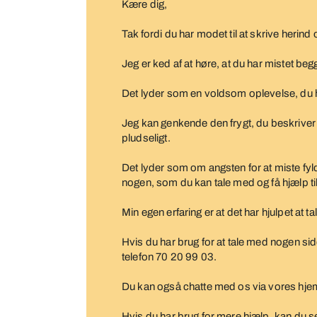
Kære dig,
Tak fordi du har modet til at skrive herind
Jeg er ked af at høre, at du har mistet be
Det lyder som en voldsom oplevelse, du 
Jeg kan genkende den frygt, du beskriver 
pludseligt.
Det lyder som om angsten for at miste fyl
nogen, som du kan tale med og få hjælp ti
Min egen erfaring er at det har hjulpet at 
Hvis du har brug for at tale med nogen sidder 
telefon 70 20 99 03.
Du kan også chatte med os via vores hjem
Hvis du har brug for mere hjælp, kan du se