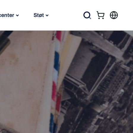
center
Støt
Kurv
Søg