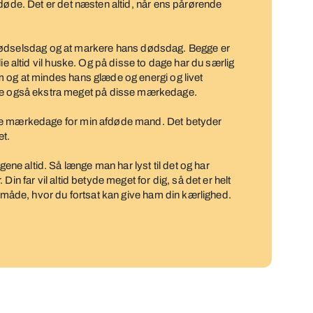
 døde. Det er det næsten altid, når ens pårørende
ans fødselsdag og at markere hans dødsdag. Begge er
ie altid vil huske. Og på disse to dage har du særlig
m og at mindes hans glæde og energi og livet
også ekstra meget på disse mærkedage.
me mærkedage for min afdøde mand. Det betyder
et.
e altid. Så længe man har lyst til det og har
in far vil altid betyde meget for dig, så det er helt
n måde, hvor du fortsat kan give ham din kærlighed.