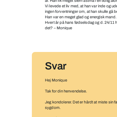
år. Han fik meget slem astma i en tidlig ald
for
Vi levede et liv med, at han var inde og ud
4
ingen forventninger om, at han skulle gå bo
år
Han var en meget glad og energisk mand. 
Hvert år på hans fødselsdag og d. 24/11 hol
siden
det? – Monique
Svar
Hej Monique
Tak for din henvendelse.
Jeg kondolerer. Det er hårdt at miste sin 
sygdom.