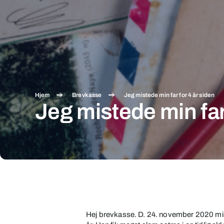
Hjem
Brevkasse
Jeg mistede min far for 4 år siden
Jeg mistede min far 
Jeg
mistede
min
Hej brevkasse. D. 24. november 2020 mist
far