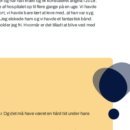
er og har haft kræft og fik konstateret angina i 2018.
e af hospitalet op til flere gange på en uge. Vi havde
rt, vi havde bare lært at leve med, at han var syg.
Jeg elskede ham og vi havde et fantastisk bånd.
der jeg fri. Hvornår er det tilladt at blive ved med
far. Og det må have været en hård tid under hans