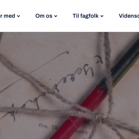
r med
Om os
Til fagfolk
Videns