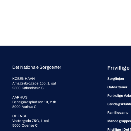
Det Nationale Sorgcenter
Frivillige
KØBENHAVN
Sorglinjen
Amagerbrogade 150, 1. sal
Caféaftener
2300 København S
Fortrolige Vok
AARHUS
Banegårdspladsen 10, 2.th.
Søndagsklub
8000 Aarhus C
Familiecamp
ODENSE
Vestergade 75C, 1. sal
Mandegrupper 
5000 Odense C
Frivillige i De