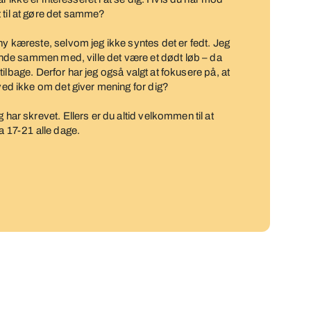
 til at gøre det samme?
ny kæreste, selvom jeg ikke syntes det er fedt. Jeg
 finde sammen med, ville det være et dødt løb – da
ar tilbage. Derfor har jeg også valgt at fokusere på, at
 ved ikke om det giver mening for dig?
 har skrevet. Ellers er du altid velkommen til at
a 17-21 alle dage.