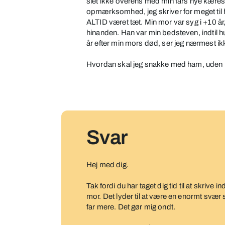
slet ikke overens med min fars nye kærest
kæreste
opmærksomhed, jeg skriver for meget til ha
inden
ALTID været tæt. Min mor var syg i +10 år, 
min
hinanden. Han var min bedsteven, indtil hu
år efter min mors død, ser jeg nærmest ikk
mor
døde
Hvordan skal jeg snakke med ham, uden h
Svar
Hej med dig.
Tak fordi du har taget dig tid til at skrive in
mor. Det lyder til at være en enormt svær s
far mere. Det gør mig ondt.