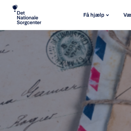
Få hjælp
Væ
Søg
efter: