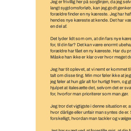
Jeg er frivillig her på sorglinjen, da jeg se
langt sygdomsforløb, kan jeg godt genken
forældre finder en ny kæreste. Jeg har haf
hendes nye kæreste at kende. Det har v
en del af.
Det lyder lidt som om, at din fars nye kær
for, til din far? Det kan være enormt ubehage
forældre har fået en ny kæreste. Har du pr
Måske han ikke er klar over hvor meget 
Jeg har tit oplevet, at vi nemt er kommet t
talt om disse ting. Min mor føler ikke at j
jeg føler at hun går alt for hurtigt frem, 
hjulpet at italesætte det, selvom det er sv
for, hvorfor man prioriterer som man gør.
Jeg tror det vigtigste i denne situation e
hvor dårlige eller unfair man syntes de er.
forskelligt, hvordan man tackler og vælg
Jeg har svært ved at forestille mig, at din 