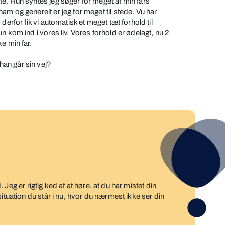
e. Hun syntes jeg søger for meget af min fars
m og generelt er jeg for meget til stede. Vu har
derfor fik vi automatisk et meget tæt forhold til
n kom ind i vores liv. Vores forhold er ødelagt, nu 2
e min far.
an går sin vej?
d. Jeg er rigtig ked af at høre, at du har mistet din
ituation du står i nu, hvor du nærmest ikke ser din