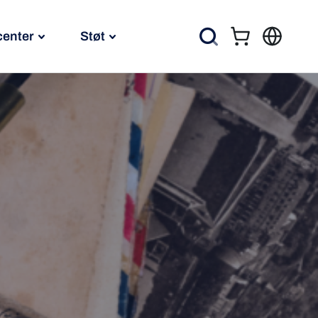
center
Støt
Kurv
Søg