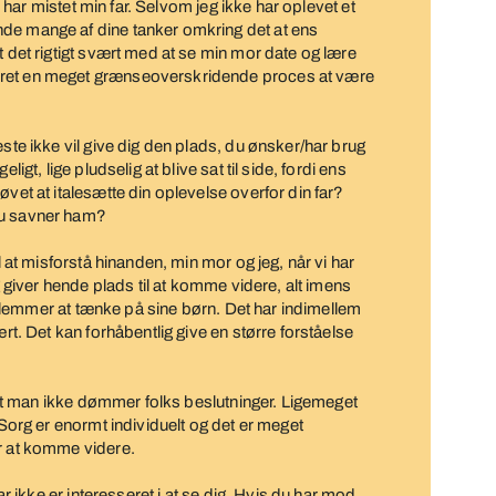
lv har mistet min far. Selvom jeg ikke har oplevet et
de mange af dine tanker omkring det at ens
t det rigtigt svært med at se min mor date og lære
æret en meget grænseoverskridende proces at være
este ikke vil give dig den plads, du ønsker/har brug
ligt, lige pludselig at blive sat til side, fordi ens
øvet at italesætte din oplevelse overfor din far?
du savner ham?
il at misforstå hinanden, min mor og jeg, når vi har
eg giver hende plads til at komme videre, alt imens
og glemmer at tænke på sine børn. Det har indimellem
ært. Det kan forhåbentlig give en større forståelse
r, at man ikke dømmer folks beslutninger. Ligemeget
 Sorg er enormt individuelt og det er meget
er at komme videre.
far ikke er interesseret i at se dig. Hvis du har mod