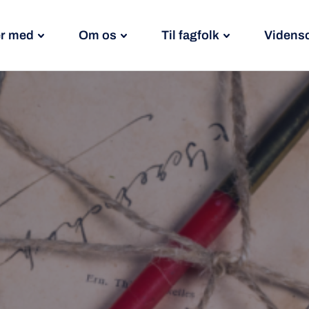
r med
Om os
Til fagfolk
Videns