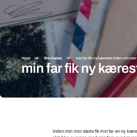
Hjem
Brevkasse
min far fik ny kæreste inden min mo
min far fik ny kære
min
far
fik
Inden min mor døde fik min far en ny kære
ny