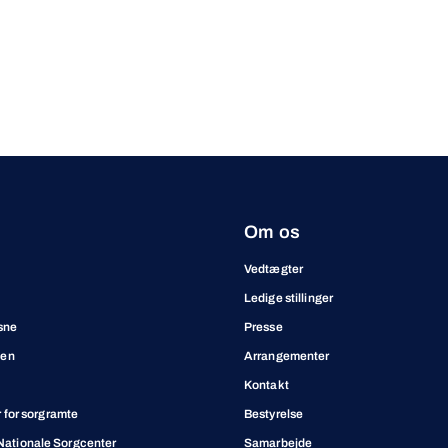
Om os
Vedtægter
Ledige stillinger
sne
Presse
ben
Arrangementer
Kontakt
for sorgramte
Bestyrelse
t Nationale Sorgcenter
Samarbejde