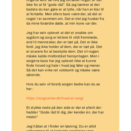
tingene selv, så hvis jeg fortæller noget, er det
ikke for at få “gode råd”. Så jeg tænker at det
bedste du kan gøre er at lytte, når han er klar til
at fortælle. Men ellers bare
være
der, så det er
noget I er sammen om. Det er det jeg husker fra
da mine forældre døde, at min kone
var
der.
Jeg har selv oplevet at det et snakke om
sygdom og sorg er lettere til vildt fremmede,
end til mennesker, der er tæt på. Det er ikke
fordi, jeg ikke holder af dem, der er tæt på. Det
er snarere for at beskytte dem. Det vil nogen
måske kalde misforstået hensyntagen. Men i
sorgens kaos har jeg oplevet ikke at kunne
finde hoved og hale i hvad jeg føler og mener.
Så det kan virke ret voldsomt og måske være
sårende.
Hvis du selv vil forstå sorgen bedre kan du se
her :
https://sorgcenter.dk/hvad-er-sorg/
Et stykke nede på den side er der et afsnit der
hedder “Gode råd til dig, der kender én, der har
mistet”
Jeg håber at I finder en løsning. Du er altid