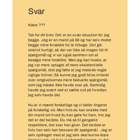
Svar
Kære ???
Tak for dit brev. Det er en svær situation for jeg
begge. Jeg er en mand på 68 og har selv mistet
begge mine forældre for år tilbage. Det gik
relativt hurtigt, så der var ikke så megen tid til
spørgsmål og vi var også sammen om at
besøge mine forældre. Men jeg kan huske, at
jeg var mere optaget af mere eksistentielle
spørgsmål, idet jeg følte at jeg mistede nogle
vigtige livliner. Så kunne jeg godt blive irriteret
over omgivelsernes mere faktuelle spørgsmål,
som jeg måske ikke havde svar på. Samtidig
havde jeg svært ved at sætte ord på hvordan
jeg selv havde det.
Nu er vi mænd forskellige og vi takler tingene
på forskellig vis. Men hvis du kan snakke med
din mand om hvad du kan gøre for ham, tror jeg
det er det bedste. Du må så til gengæld
respektere, det svar han giver. Det bedste er
hvis han selv kan besvare dit spørgsmål. Jeg er
selv opdraget med at jeg selv skal kunne klare