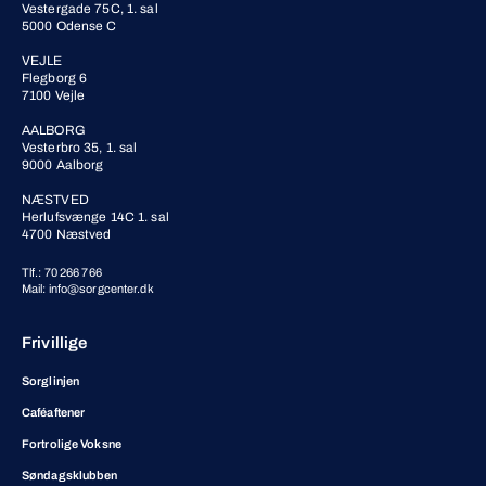
Vestergade 75C, 1. sal
5000 Odense C
VEJLE
Flegborg 6
7100 Vejle
AALBORG
Vesterbro 35, 1. sal
9000 Aalborg
NÆSTVED
Herlufsvænge 14C 1. sal
4700 Næstved
Tlf.: 70 266 766
Mail: info@sorgcenter.dk
Frivillige
Sorglinjen
Caféaftener
Fortrolige Voksne
Søndagsklubben