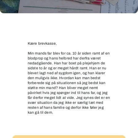
Min
mands
far
Kære brevkasse,
er
Min mands far blev for ca. 10 år siden ramt af en
svært
blodprop og hans helbred har derfra været
nedadgående. Han har boet på plejehjem de
syg
sidste to år og er meget hårdt ramt. Han er nu
og
blevet lagt ned af sygdom igen, og han klarer
den muligvis ikke. Hvordan kan man bedst
nok
forberede sig på situationen så jeg bedst kan
døende
støtte min mand? Han bliver meget nemt
påvirket hvis jeg spørger ind til hans far, og jeg
får derfor meget lidt at vide. Jeg synes det er en
svær situation da jeg ikke er særlig tæt med
resten af hans familie og derfor ikke føler jeg
kan gå til dem.