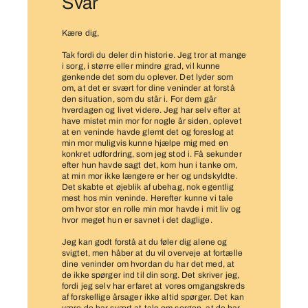
Svar
Kære dig,
Tak fordi du deler din historie. Jeg tror at mange
i sorg, i større eller mindre grad, vil kunne
genkende det som du oplever. Det lyder som
om, at det er svært for dine veninder at forstå
den situation, som du står i. For dem går
hverdagen og livet videre. Jeg har selv efter at
have mistet min mor for nogle år siden, oplevet
at en veninde havde glemt det og foreslog at
min mor muligvis kunne hjælpe mig med en
konkret udfordring, som jeg stod i. Få sekunder
efter hun havde sagt det, kom hun i tanke om,
at min mor ikke længere er her og undskyldte.
Det skabte et øjeblik af ubehag, nok egentlig
mest hos min veninde. Herefter kunne vi tale
om hvor stor en rolle min mor havde i mit liv og
hvor meget hun er savnet i det daglige.
Jeg kan godt forstå at du føler dig alene og
svigtet, men håber at du vil overveje at fortælle
dine veninder om hvordan du har det med, at
de ikke spørger ind til din sorg. Det skriver jeg,
fordi jeg selv har erfaret at vores omgangskreds
af forskellige årsager ikke altid spørger. Det kan