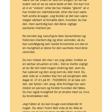
være de har svært at tale om sorgen, at de har
svært ved at se os være kede af det. De kan tror
at vi er “videre”, eller de har måske “glemt” at vi
har mistet en nærtstående, eller der kan være
helt andre årsager. Jeg forstår at det kan være
meget sårbart at fortælle dem, hvordan du har
det, men samtidig kan det åbne vigtige
samtaler imellem jer.
Nu kender jeg naturligvis ikke dynamikken og
historien imellem dig og dine veninder, så du
kan selvfølgelig selv bedst fornemme om det er
en mulighed at åbne for den samtale med dine
veninder.
Du har mistet din mor i en ung alder, hvilket er
en sårbar situation at stå i. Det er derfor vigtigt
at du får talt med nogen omkring det, som du
har oplevet og den sorg som du står med. Du
skal vide at vi sidder klar her på sorglinjen alle
dage kl. 17-21 på tlf.: 70209903, til at tale om
det, der fylder i din sorg. Alle frivillige har selv
mistet en person og forstår hvordan det føles.
Du har også mulighed for at chatte med os, hvis
du foretrækker det.
Jeg håber at du kan bruge ovenstående til
noget. Du skal i hvert fald vide at du ikke er