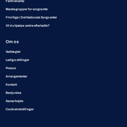
Familiecamp
Mandegrupper for sorgramte
Frivillige i Det Nationale Sorgcenter
Vil du hjælpe andre efterladte?
Om os
Vedtægter
Ledige stillinger
Presse
Arrangementer
Kontakt
Bestyrelse
Samarbejde
Cookieindstillinger