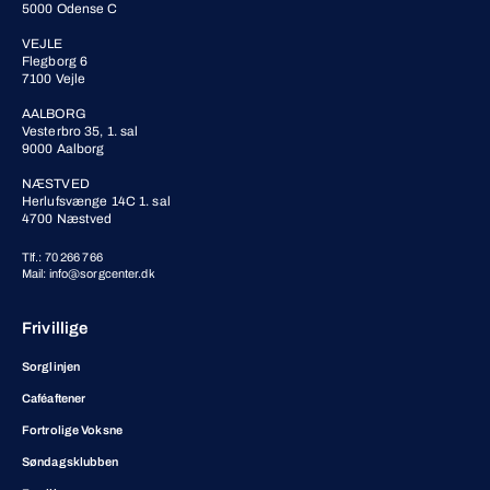
5000 Odense C
VEJLE
Flegborg 6
7100 Vejle
AALBORG
Vesterbro 35, 1. sal
9000 Aalborg
NÆSTVED
Herlufsvænge 14C 1. sal
4700 Næstved
Tlf.: 70 266 766
Mail: info@sorgcenter.dk
Frivillige
Sorglinjen
Caféaftener
Fortrolige Voksne
Søndagsklubben