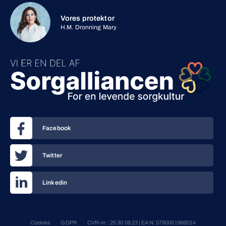
Vores protektor
H.M. Dronning Mary
Facebook
Twitter
Linkedin
Cookies
GDPR
CVR-nr.: 25 30 08 23 | EAN: 5790001968014