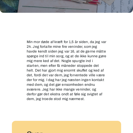
Sorgen
over
min
Min mor døde af kræft for 1,5 år siden, da jeg var
24. Jeg fortalte mine fire veninder, som jeg
mor
havde kendt siden jeg var 16, at de gerne måtte
kostede
spørge ind til min sorg, og at de ikke kunne gøre
mig mere ked af det. Nogle spurgte ind i
også
starten, men efter få måneder stoppede det
mine
helt. Det har gjort mig enormt skuffet og ked af
det, fordi det var dem, jeg forventede ville være
venskaber
der for mig. I dag har jeg næsten ingen kontakt
med dem, og det gør ensomheden endnu
sværere. Jeg har ikke mange veninder, og
derfor gør det ekstra ondt at føle sig svigtet af
dem, jeg troede stod mig nærmest.