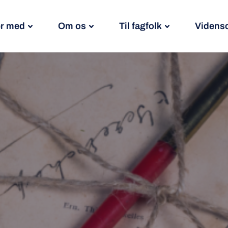
r med
Om os
Til fagfolk
Videns