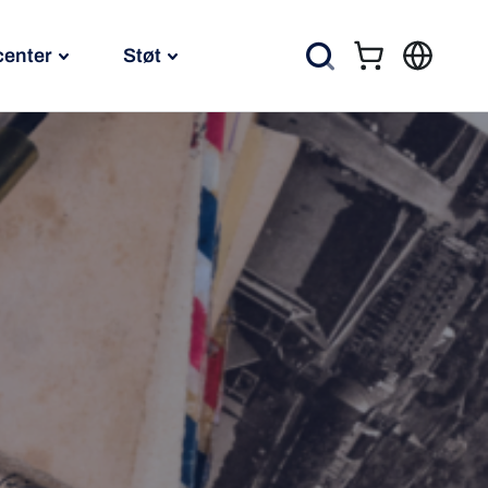
center
Støt
Kurv
Søg