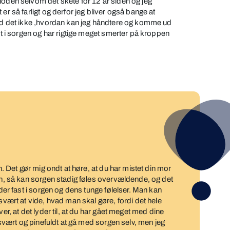
ioden selvom det skete for 12 år siden og jeg
er så farligt og derfor jeg bliver også bange at
ved det ikke ,hvordan kan jeg håndtere og komme ud
ast i sorgen og har rigtige meget smerter på kroppen
en. Det gør mig ondt at høre, at du har mistet din mor
den, så kan sorgen stadig føles overvældende, og det
dder fast i sorgen og dens tunge følelser. Man kan
 svært at vide, hvad man skal gøre, fordi det hele
er, at det lyder til, at du har gået meget med dine
t svært og pinefuldt at gå med sorgen selv, men jeg