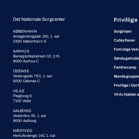
Det Nationale Sorgcenter
Frivillige
KØBENHAVN
Sorglinjen
Amagerbrogade 150, 1. sal
Caféaftener
2300 København S
Fortrolige Vok
AARHUS
Banegårdspladsen 10, 2.th.
Søndagsklub
8000 Aarhus C
Familiecamp
ODENSE
Vestergade 75C, 1. sal
Mandegrupper 
5000 Odense C
Frivillige i De
VEJLE
Vil du hjælpe 
Flegborg 6
7100 Vejle
AALBORG
Vesterbro 35, 1. sal
9000 Aalborg
NÆSTVED
Herlufsvænge 14C 1. sal