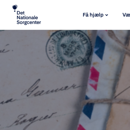
Få hjælp
Væ
Søg
efter: