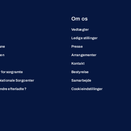
Om os
Vedtægter
Ledige stillinger
sne
Presse
ben
Arrangementer
Kontakt
for sorgramte
Bestyrelse
t Nationale Sorgcenter
Samarbejde
andre efterladte?
Cookieindstillinger