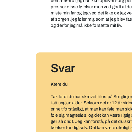
bemærket at jeg har ikke oplevet sorg per
på
presser disse følelser men ved godt at det 
20
miste min far og jeg ved det ikke og jeg 
år
af sorgen ,jeg føler mig som at jeg blev f
og derfor jeg må ikke forsætte mit liv.
og
har
mistet
sin
mor
Svar
Kære du,
Tak fordi du har skrevet til os på Sorglinj
i så ung en alder. Selvom det er 12 år si
er helt forståeligt, at man kan føle man si
føle sig magtesløs, og det kan være rigtig
gør så ondt. Jeg kan forstå, på det du skriv
følelser for dig selv. Det kan være utrolig