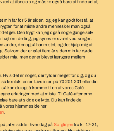
 svært at åbne op og måske også bare at finde ud af,
t min far for 5 år siden, og jeg kan godt forstå, at
i frygten for at miste andre mennesker man også
 det gør. Den frygt kan jeg også nogle gange selv
e højt om de ting, jeg synes er svært ved sorgen.
d andre, der også har mistet, og det hjalp mig at
rg. Selvom der er gået flere år siden min far døde,
ælder mig, men der er blevet længere mellem
. Hvis det er noget, der fylder meget for dig, og du
e, så kontakt enten Livslinien på 70 201 201 eller din
, så kan du også komme til en af vores Café-
es egne erfaringer med at miste. Til Café-aftenerne
lge bare at sidde og lytte. Du kan finde de
 på vores hjemmeside her
er/
.
på, at vi sidder hver dag på
Sorglinjen
fra kl. 17-21,
r skrive via vores andre platforme. Her sidder vi