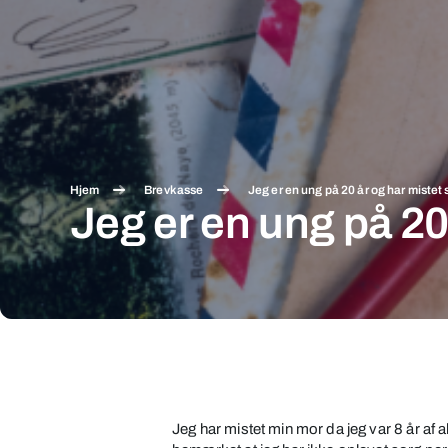
Hjem
Brevkasse
Jeg er en ung på 20 år og har mistet 
Jeg er en ung på 20
Jeg
er
en
Jeg har mistet min mor da jeg var 8 år af
ung