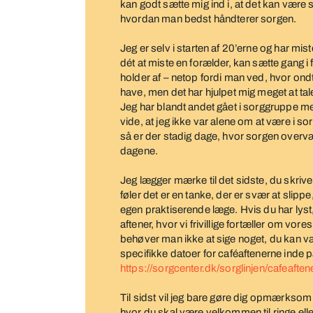
kan godt sætte mig ind i, at det kan være
hvordan man bedst håndterer sorgen.
Jeg er selv i starten af 20’erne og har miste
dét at miste en forælder, kan sætte gang 
holder af – netop fordi man ved, hvor ondt
have, men det har hjulpet mig meget at tal
Jeg har blandt andet gået i sorggruppe me
vide, at jeg ikke var alene om at være i so
så er der stadig dage, hvor sorgen overv
dagene.
Jeg lægger mærke til det sidste, du skriver
føler det er en tanke, der er svær at slipp
egen praktiserende læge. Hvis du har lyst
aftener, hvor vi frivillige fortæller om vor
behøver man ikke at sige noget, du kan væ
specifikke datoer for caféaftenerne inde
https://sorgcenter.dk/sorglinjen/cafeaften
Til sidst vil jeg bare gøre dig opmærksom 
hvor du skal være velkommen til ringe elle