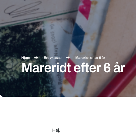
Hjem
Brevkasse
Mareridt efter 6 år
Mareridt efter 6 år
Mareridt
efter
6
Hej,
år