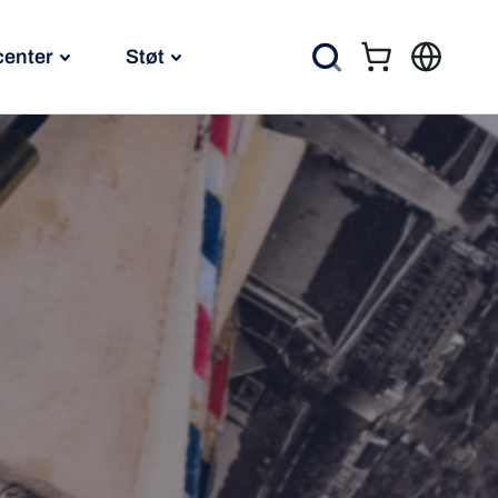
center
Støt
Kurv
Søg