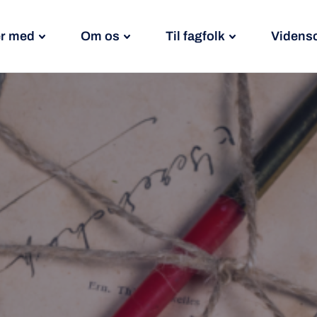
r med
Om os
Til fagfolk
Videns