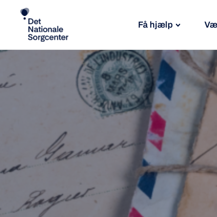
Få hjælp
Væ
Søg
efter: