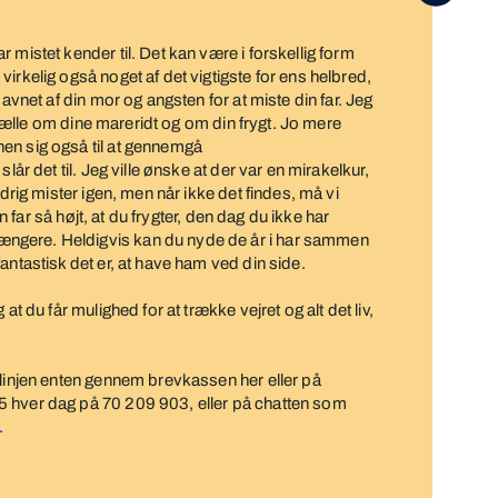
 mistet kender til. Det kan være i forskellig form
irkelig også noget af det vigtigste for ens helbred,
savnet af din mor og angsten for at miste din far. Jeg
ortælle om dine mareridt og om din frygt. Jo mere
en sig også til at gennemgå
lår det til. Jeg ville ønske at der var en mirakelkur,
ldrig mister igen, men når ikke det findes, må vi
in far så højt, at du frygter, den dag du ikke har
ngere. Heldigvis kan du nyde de år i har sammen
antastisk det er, at have ham ved din side.
at du får mulighed for at trække vejret og alt det liv,
glinjen enten gennem brevkassen her eller på
5 hver dag på 70 209 903, eller på chatten som
/.