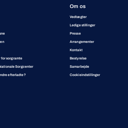
Om os
Vedtægter
Ledige stillinger
sne
Presse
ben
Arrangementer
Kontakt
for sorgramte
Bestyrelse
t Nationale Sorgcenter
Samarbejde
andre efterladte?
Cookieindstillinger