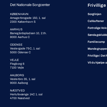
Det Nationale Sorgcenter
Frivillige
KØBENHAVN
Sorglinjen
Amagerbrogade 150, 1. sal
Caféaftener
2300 København S
Fortrolige Vok
AARHUS
Banegårdspladsen 10, 2.th.
Søndagsklub
8000 Aarhus C
Familiecamp
ODENSE
Vestergade 75C, 1. sal
Mandegrupper 
5000 Odense C
Frivillige i De
VEJLE
Vil du hjælpe 
Flegborg 6
7100 Vejle
AALBORG
Vesterbro 35, 1. sal
9000 Aalborg
NÆSTVED
Herlufsvænge 14C 1. sal
4700 Næstved