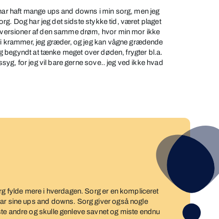
 har haft mange ups and downs i min sorg, men jeg
 sorg. Dog har jeg det sidste stykke tid, været plaget
ge versioner af den samme drøm, hvor min mor ikke
 Vi krammer, jeg græder, og jeg kan vågne grædende
 jeg begyndt at tænke meget over døden, frygter bl.a.
dssyg, for jeg vil bare gerne sove.. jeg ved ikke hvad
org fylde mere i hverdagen. Sorg er en kompliceret
har sine ups and downs. Sorg giver også nogle
ste andre og skulle genleve savnet og miste endnu