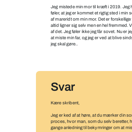
Jeg mistede min mor til kræft i 2019. Jeg
føler, at jeg er kommet et rigtig sted i min
af mareridt om min mor. Det er forskelli
altid ligner sig selv men en hel fremmed.
af det. Jeg føler ikke jeg får sovet. Nu er
at miste min far, og jeg er ved at blive sin
jeg skal gøre..
Svar
Kære skribent,
Jeg er ked af at høre, at du mærker din s
proces, hvor man, som du selv beretter, 
gange anledning til bekymringer om at mi