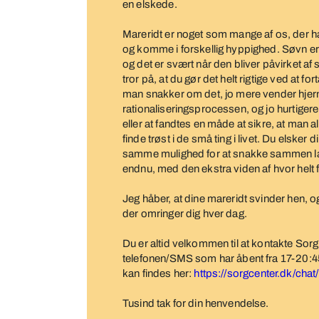
en elskede.
Mareridt er noget som mange af os, der har
og komme i forskellig hyppighed. Søvn er v
og det er svært når den bliver påvirket af 
tror på, at du gør det helt rigtige ved at f
man snakker om det, jo mere vender hjern
rationaliseringsprocessen, og jo hurtigere s
eller at fandtes en måde at sikre, at man a
finde trøst i de små ting i livet. Du elsker d
samme mulighed for at snakke sammen læ
endnu, med den ekstra viden af hvor helt f
Jeg håber, at dine mareridt svinder hen, og 
der omringer dig hver dag.
Du er altid velkommen til at kontakte Sor
telefonen/SMS som har åbent fra 17-20:4
kan findes her:
https://sorgcenter.dk/chat
Tusind tak for din henvendelse.