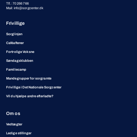
Tlf.: 70 266 766
Mail: info@sorgcenter.dk
Frivillige
Sorglinjen
Caféaftener
Fortrolige Voksne
Søndagsklubben
Familiecamp
Mandegrupper for sorgramte
Frivillige i Det Nationale Sorgcenter
Vil du hjælpe andre efterladte?
Om os
Vedtægter
Ledige stillinger