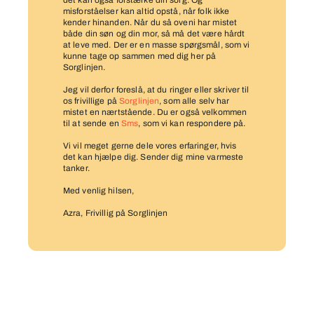
det kan også forstærke din sorg. Og
misforståelser kan altid opstå, når folk ikke
kender hinanden. Når du så oveni har mistet
både din søn og din mor, så må det være hårdt
at leve med. Der er en masse spørgsmål, som vi
kunne tage op sammen med dig her på
Sorglinjen.
Jeg vil derfor foreslå, at du ringer eller skriver til
os frivillige på
Sorglinjen
, som alle selv har
mistet en nærtstående. Du er også velkommen
til at sende en
Sms
, som vi kan respondere på.
Vi vil meget gerne dele vores erfaringer, hvis
det kan hjælpe dig. Sender dig mine varmeste
tanker.
Med venlig hilsen,
Azra, Frivillig på Sorglinjen