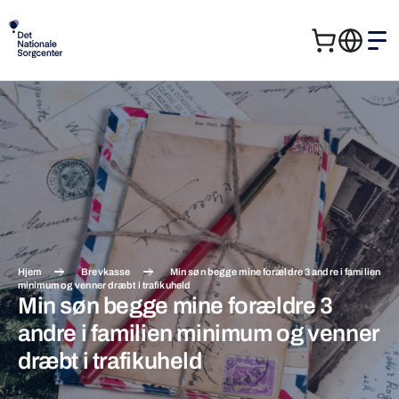
Kurv
Me
Søg
Søg
efter:
Hjem
Brevkasse
Min søn begge mine forældre 3 andre i familien
minimum og venner dræbt i trafikuheld
Min søn begge mine forældre 3
andre i familien minimum og venner
dræbt i trafikuheld