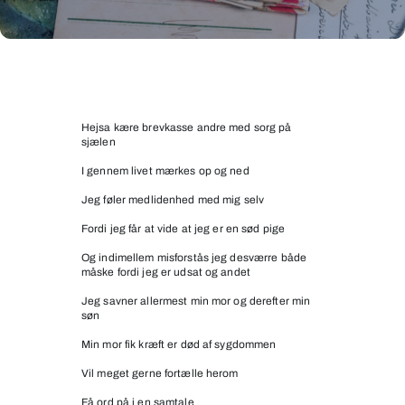
Min
søn
begge
Hejsa kære brevkasse andre med sorg på
sjælen
mine
forældre
I gennem livet mærkes op og ned
3
Jeg føler medlidenhed med mig selv
andre
Fordi jeg får at vide at jeg er en sød pige
i
familien
Og indimellem misforstås jeg desværre både
måske fordi jeg er udsat og andet
minimum
og
Jeg savner allermest min mor og derefter min
søn
venner
Min mor fik kræft er død af sygdommen
dræbt
i
Vil meget gerne fortælle herom
trafikuheld
Få ord på i en samtale